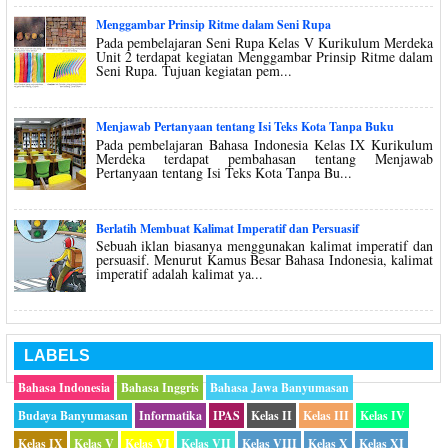
Menggambar Prinsip Ritme dalam Seni Rupa
Pada pembelajaran Seni Rupa Kelas V Kurikulum Merdeka
Unit 2 terdapat kegiatan Menggambar Prinsip Ritme dalam
Seni Rupa. Tujuan kegiatan pem...
Menjawab Pertanyaan tentang Isi Teks Kota Tanpa Buku
Pada pembelajaran Bahasa Indonesia Kelas IX Kurikulum
Merdeka terdapat pembahasan tentang Menjawab
Pertanyaan tentang Isi Teks Kota Tanpa Bu...
Berlatih Membuat Kalimat Imperatif dan Persuasif
Sebuah iklan biasanya menggunakan kalimat imperatif dan
persuasif. Menurut Kamus Besar Bahasa Indonesia, kalimat
imperatif adalah kalimat ya...
LABELS
Bahasa Indonesia
Bahasa Inggris
Bahasa Jawa Banyumasan
Budaya Banyumasan
Informatika
IPAS
Kelas II
Kelas III
Kelas IV
Kelas IX
Kelas V
Kelas VI
Kelas VII
Kelas VIII
Kelas X
Kelas XI