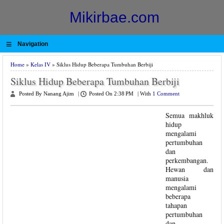
Mikirbae.com
≡
Navigation
Home
»
Kelas IV
» Siklus Hidup Beberapa Tumbuhan Berbiji
Siklus Hidup Beberapa Tumbuhan Berbiji
Posted By Nanang Ajim
|
Posted On 2:38 PM
|
With
1 Comment
Semua makhluk
hidup
mengalami
pertumbuhan
dan
perkembangan.
Hewan dan
manusia
mengalami
beberapa
tahapan
pertumbuhan
dan