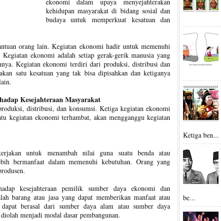
ekonomi dalam upaya menyejahterakan
kehidupan masyarakat di bidang sosial dan
budaya untuk memperkuat kesatuan dan
ntuan orang lain. Kegiatan ekonomi hadir untuk memenuhi
. Kegiatan ekonomi adalah setiap gerak-gerik manusia yang
ya. Kegiatan ekonomi terdiri dari produksi, distribusi dan
akan satu kesatuan yang tak bisa dipisahkan dan ketiganya
lain.
rhadap Kesejahteraan Masyarakat
roduksi, distribusi, dan konsumsi. Ketiga kegiatan ekonomi
 Satu kegiatan ekonomi terhambat, akan mengganggu kegiatan
Ketiga ben...
kerjakan untuk menambah nilai guna suatu benda atau
lebih bermanfaat dalam memenuhi kebutuhan. Orang yang
produsen.
rhadap kesejahteraan pemilik sumber daya ekonomi dan
ah barang atau jasa yang dapat memberikan manfaat atau
be...
dapat berasal dari sumber daya alam atau sumber daya
 diolah menjadi modal dasar pembangunan.