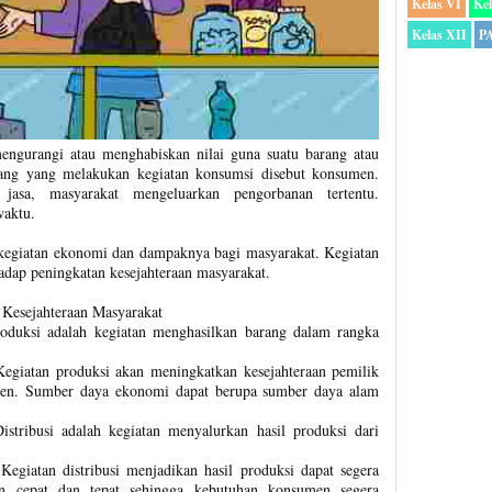
Kelas VI
Kel
Kelas XII
P
engurangi atau menghabiskan nilai guna suatu barang atau
ang yang melakukan kegiatan konsumsi disebut konsumen.
asa, masyarakat mengeluarkan pengorbanan tertentu.
waktu.
 kegiatan ekonomi dan dampaknya bagi masyarakat. Kegiatan
adap peningkatan kesejahteraan masyarakat.
Kesejahteraan Masyarakat
oduksi adalah kegiatan menghasilkan barang dalam rangka
egiatan produksi akan meningkatkan kesejahteraan pemilik
en. Sumber daya ekonomi dapat berupa sumber daya alam
stribusi adalah kegiatan menyalurkan hasil produksi dari
Kegiatan distribusi menjadikan hasil produksi dapat segera
 cepat dan tepat sehingga kebutuhan konsumen segera