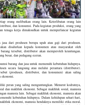
iap orang melibatkan orang lain. Keterlibatan orang lain
 distribusi, dan konsumsi. Pada kegiatan produksi, orang yang
aian tenaga kerja dimaksudkan untuk memperlancar kegiatan
 jasa dari produsen berupa upah atau gaji dari produsen.
i akan disalurkan kepada konsumen atau masyarakat oleh
n barang tersebut, distributor akan memperoleh keuntungan.
ang besar, dan pedagang eceran.
umsi barang dan jasa untuk memenuhi kebutuhan hidupnya.
usen secara langsung atau melalui perantara (distributor).
sebut (produsen, distributor, dan konsumen) akan saling
m ekonomi.
liki peran yang saling menguntungkan. Menurut kodratnya,
sial dan makhluk ekonomi. Sebagai makhluk sosial, manusia
dengan manusia lain. Sebagai makhluk ekonomi, manusia akan
emenuhi kebutuhan hidupnya. Dalam kehidupan sehari-hari,
makhluk ekonomi, manusia hendaknya memiliki etika moral.