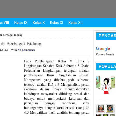
s VIII
Kelas IX
Kelas X
Kelas XI
Kelas XII
i Berbagai Bidang
PENCAR
di Berbagai Bidang
:12 PM
|
With
No Comments
Custom Search
Pada Pembelajaran Kelas V Tema 8
Lingkungan Sahabat Kita Subtema 3 Usaha
POPULA
Pelestarian Lingkungan terdapat muatan
pembelajaran Ilmu Pengetahuan Sosial.
Kompetensi yang dibahas pada subtema
tersebut adalah KD 3.3 Menganalisis peran
ekonomi dalam upaya menyejahterakan
kehidupan masyarakat dibidang sosial dan
budaya untuk memperkuat kesatuan dan
persatuan bangsa Indonesia serta
hubungannya dengan karakteristik ruang kd
4.3 Menyajikan hasil analisis tentang peran