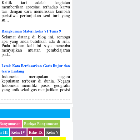
Kritik tari adalah kegiatan
memberikan apresiasi terhadap karya
tari dengan cara menuliskan kembali
peristiwa pertunjukan seni tari yang
su...
Rangkuman Materi Kelas VI Tema 9
Selamat datang di blog ini, semoga
apa yang anda butuhkan ada di sini.
Pada tulisan kali ini saya mencoba
menyajikan muatan pembelajaran
pad...
Letak Kota Berdasarkan Garis Bujur dan
Garis Lintang
Indonesia merupakan negara
kepulauan terbesar di dunia. Negara
Indonesia memiliki posisi geografis
yang unik sekaligus menjadikan posisi
 Banyumasan
Budaya Banyumasan
s III
Kelas IV
Kelas IX
Kelas V