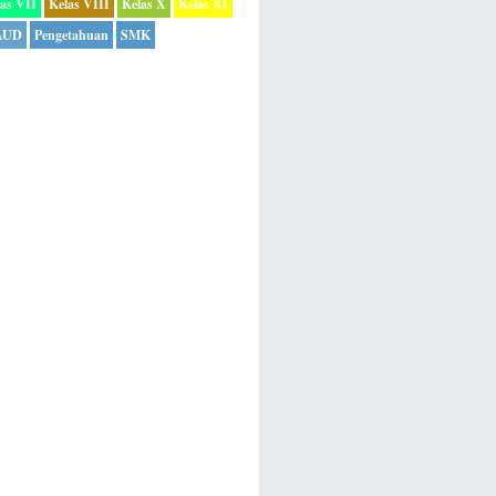
as VII
Kelas VIII
Kelas X
Kelas XI
AUD
Pengetahuan
SMK