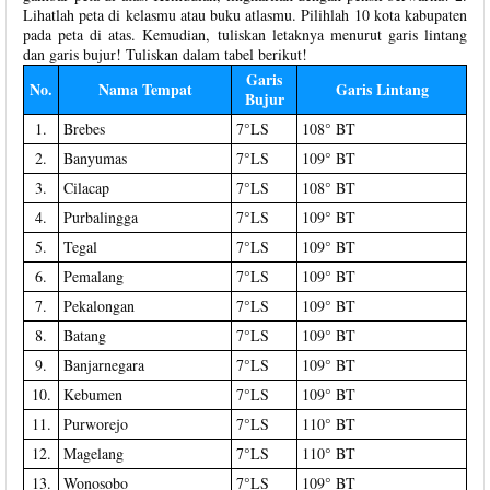
Lihatlah peta di kelasmu atau buku atlasmu. Pilihlah 10 kota kabupaten
pada peta di atas. Kemudian, tuliskan letaknya menurut garis lintang
dan garis bujur! Tuliskan dalam tabel berikut!
Garis
No.
Nama Tempat
Garis Lintang
Bujur
1.
Brebes
7°LS
108° BT
2.
Banyumas
7°LS
109° BT
3.
Cilacap
7°LS
108° BT
4.
Purbalingga
7°LS
109° BT
5.
Tegal
7°LS
109° BT
6.
Pemalang
7°LS
109° BT
7.
Pekalongan
7°LS
109° BT
8.
Batang
7°LS
109° BT
9.
Banjarnegara
7°LS
109° BT
10.
Kebumen
7°LS
109° BT
11.
Purworejo
7°LS
110° BT
12.
Magelang
7°LS
110° BT
13.
Wonosobo
7°LS
109° BT