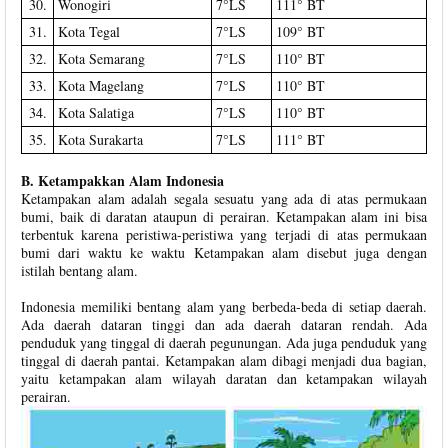
30.
Wonogiri
7°LS
111° BT
31.
Kota Tegal
7°LS
109° BT
32.
Kota Semarang
7°LS
110° BT
33.
Kota Magelang
7°LS
110° BT
34.
Kota Salatiga
7°LS
110° BT
35.
Kota Surakarta
7°LS
111° BT
B. Ketampakkan Alam Indonesia
Ketampakan alam adalah segala sesuatu yang ada di atas permukaan
bumi, baik di daratan ataupun di perairan. Ketampakan alam ini bisa
terbentuk karena peristiwa-peristiwa yang terjadi di atas permukaan
bumi dari waktu ke waktu Ketampakan alam disebut juga dengan
istilah bentang alam.
Indonesia memiliki bentang alam yang berbeda-beda di setiap daerah.
Ada daerah dataran tinggi dan ada daerah dataran rendah. Ada
penduduk yang tinggal di daerah pegunungan. Ada juga penduduk yang
tinggal di daerah pantai. Ketampakan alam dibagi menjadi dua bagian,
yaitu ketampakan alam wilayah daratan dan ketampakan wilayah
perairan.