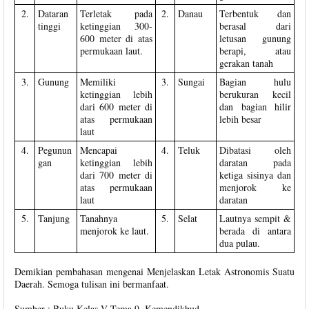
2.
Dataran
Terletak pada
2.
Danau
Terbentuk dan
tinggi
ketinggian 300-
berasal dari
600 meter di atas
letusan gunung
permukaan laut.
berapi, atau
gerakan tanah
3.
Gunung
Memiliki
3.
Sungai
Bagian hulu
ketinggian lebih
berukuran kecil
dari 600 meter di
dan bagian hilir
atas permukaan
lebih besar
laut
4.
Pegunun
Mencapai
4.
Teluk
Dibatasi oleh
gan
ketinggian lebih
daratan pada
dari 700 meter di
ketiga sisinya dan
atas permukaan
menjorok ke
laut
daratan
5.
Tanjung
Tanahnya
5.
Selat
Lautnya sempit &
menjorok ke laut.
berada di antara
dua pulau.
Demikian pembahasan mengenai Menjelaskan Letak Astronomis Suatu
Daerah. Semoga tulisan ini bermanfaat.
Sumber : Buku Kelas V Tema 9, Kemendikbud