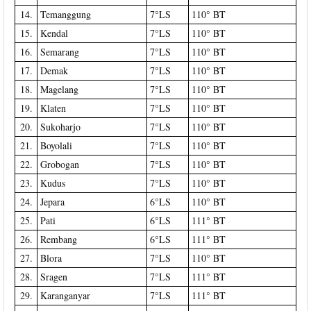
14.
Temanggung
7°LS
110° BT
15.
Kendal
7°LS
110° BT
16.
Semarang
7°LS
110° BT
17.
Demak
7°LS
110° BT
18.
Magelang
7°LS
110° BT
19.
Klaten
7°LS
110° BT
20.
Sukoharjo
7°LS
110° BT
21.
Boyolali
7°LS
110° BT
22.
Grobogan
7°LS
110° BT
23.
Kudus
7°LS
110° BT
24.
Jepara
6°LS
110° BT
25.
Pati
6°LS
111° BT
26.
Rembang
6°LS
111° BT
27.
Blora
7°LS
110° BT
28.
Sragen
7°LS
111° BT
29.
Karanganyar
7°LS
111° BT