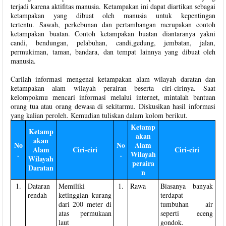
terjadi karena aktifitas manusia. Ketampakan ini dapat diartikan sebagai
ketampakan yang dibuat oleh manusia untuk kepentingan
tertentu. Sawah, perkebunan dan pertambangan merupakan contoh
ketampakan buatan. Contoh ketampakan buatan diantaranya yakni
candi, bendungan, pelabuhan, candi,gedung, jembatan, jalan,
permukiman, taman, bandara, dan tempat lainnya yang dibuat oleh
manusia.
Carilah informasi mengenai ketampakan alam wilayah daratan dan
ketampakan alam wilayah perairan beserta ciri-cirinya. Saat
kelompokmu mencari informasi melalui internet, mintalah bantuan
orang tua atau orang dewasa di sekitarmu. Diskusikan hasil informasi
yang kalian peroleh. Kemudian tuliskan dalam kolom berikut.
Ketamp
Ketamp
akan
akan
No
No
Alam
Alam
Ciri-ciri
Ciri-ciri
.
.
Wilayah
Wilayah
peraira
Daratan
n
1.
Dataran
Memiliki
1.
Rawa
Biasanya banyak
rendah
ketinggian kurang
terdapat
dari 200 meter di
tumbuhan air
atas permukaan
seperti eceng
laut
gondok.