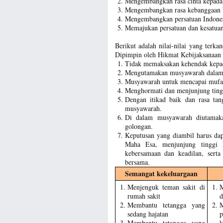
Mengembangkan rasa cinta kepada 
Mengembangkan rasa kebanggaan be
Mengembangkan persatuan Indonesi
Memajukan persatuan dan kesatuan
Berikut adalah nilai-nilai yang terk
Dipimpin oleh Hikmat Kebijaksanaan
Tidak memaksakan kehendak kepad
Mengutamakan musyawarah dalam 
Musyawarah untuk mencapai mufaka
Menghormati dan menjunjung tinggi
Dengan itikad baik dan rasa ta
musyawarah.
Di dalam musyawarah diutamaka
golongan.
Keputusan yang diambil harus da
Maha Esa, menjunjung tinggi h
kebersamaan dan keadilan, sert
bersama.
Semangat kekeluargaan
Menjenguk teman sakit di
M
rumah sakit
d
Membantu tetangga yang
M
sedang hajatan
p
Membantu tetangga yang
k