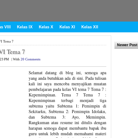
s VIII
Kelas IX
Kelas X
Kelas XI
Kelas XII
VI Tema 7
Newer Post
VI Tema 7
:23 PM
|
With
20 Comments
Selamat datang di blog ini, semoga apa
yang anda butuhkan ada di sini. Pada tulisan
kali ini saya mencoba menyajikan muatan
pembelajaran pada kelas VI tema 7 Tema 7 :
Kepemimpinan. Tema 7 Tema 7 :
Kepemimpinan terbagi menjadi tiga
subtema yaitu Subtema 1: Pemimpin di
Sekitarku, Subtema 2: Pemimpin Idolaku,
dan Subtema 3: Ayo, Memimpin.
Rangkuman atau resume ini ditulis dengan
harapan semoga dapat membantu bapak ibu
guru untuk lebih mudah memahami materi