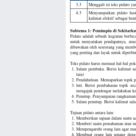
3.3
Menggali isi teks pidato ya
4.3
Menyampaikan pidato has
kalimat efektif sebagai ben
Subtema 1: Pemimpin di Sekitarku
Pidato adalah sebuah kegiatan berbi
untuk menyatakan pendapatnya, atau
dibawakan oleh seseorang yang memberi
yang penting dan layak untuk diperbi
Teks pidato harus memuat hal-hal pok
Salam pembuka. Berisi kalimat sap
lain)
Pendahuluan. Memaparkan topik p
lnti. Berisi pembahasan topik se
mengajak pendengar melakukan keg
Penutup. Penyampaian rangkuman at
Salam penutup. Berisi kalimat sala
Tujuan pidato antara lain:
Memberikan sapaan dalam suatu ac
Memberi suatu pemahaman atau inf
Mempengaruhi orang lain agar mau
Membuat orang lain senang deng