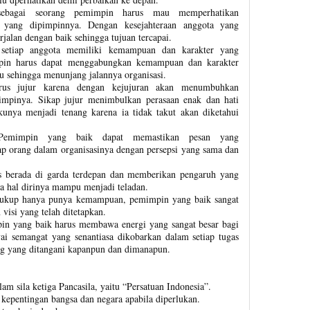
 sebagai seorang pemimpin harus mau memperhatikan
si yang dipimpinnya. Dengan kesejahteraan anggota yang
rjalan dengan baik sehingga tujuan tercapai.
 setiap anggota memiliki kemampuan dan karakter yang
mpin harus dapat menggabungkan kemampuan dan karakter
u sehingga menunjang jalannya organisasi.
rus jujur karena dengan kejujuran akan menumbuhkan
impinya. Sikap jujur menimbulkan perasaan enak dan hati
unya menjadi tenang karena ia tidak takut akan diketahui
 Pemimpin yang baik dapat memastikan pesan yang
ap orang dalam organisasinya dengan persepsi yang sama dan
s berada di garda terdepan dan memberikan pengaruh yang
a hal dirinya mampu menjadi teladan.
cukup hanya punya kemampuan, pemimpin yang baik sangat
visi yang telah ditetapkan.
n yang baik harus membawa energi yang sangat besar bagi
i semangat yang senantiasa dikobarkan dalam setiap tugas
ang yang ditangani kapanpun dan dimanapun.
lam sila ketiga Pancasila, yaitu “Persatuan Indonesia”.
kepentingan bangsa dan negara apabila diperlukan.