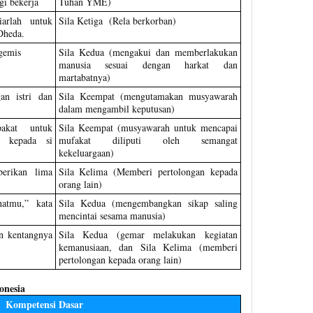
gi bekerja
Tuhan YME)
arlah untuk
Sila Ketiga (Rela berkorban)
Dheda.
gemis
Sila Kedua (mengakui dan memberlakukan
manusia sesuai dengan harkat dan
martabatnya)
an istri dan
Sila Keempat (mengutamakan musyawarah
dalam mengambil keputusan)
pakat untuk
Sila Keempat (musyawarah untuk mencapai
n kepada si
mufakat diliputi oleh semangat
kekeluargaan)
erikan lima
Sila Kelima (Memberi pertolongan kepada
orang lain)
hatmu,” kata
Sila Kedua (mengembangkan sikap saling
mencintai sesama manusia)
n kentangnya
Sila Kedua (gemar melakukan kegiatan
kemanusiaan, dan Sila Kelima (memberi
pertolongan kepada orang lain)
onesia
Kompetensi Dasar