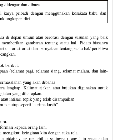
ng didengar dan dibaca
il karya pribadi dengan menggunakan kosakata baku dan
tuk ungkapan diri
cara di depan umum atau berorasi dengan susunan yang baik
 memberikan gambaran tentang suatu hal. Pidato biasanya
kan orasi-orasi dan pernyataan tentang suatu hal/ peristiwa
ncangkan.
ok berikut.
aan (selamat pagi, selamat siang, selamat malam, dan lain-
ermasalahan yang akan dibahas
cara lengkap. Kalimat ajakan atau bujukan digunakan untuk
iatan yang diharapkan.
au intisari topik yang telah disampaikan.
m penutup seperti “terima kasih”
ara.
ormasi kepada orang lain.
 mengikuti keinginan kita dengan suka rela.
an pidato yang menghibur sehingga orang lain senang dan