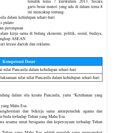
tematik tema 7 kurikulum 2013. Secara
garis besar materi yang ada di dalam tema 8
ini mencakup tentang:
sila dalam kehidupan sehari-hari
ks pidato
 dan perempuan
dalam kerja sama di bidang ekonomi, politik, sosial, budaya,
 lingkup ASEAN
tari kreasi daerah dan reklame.
Kompetensi Dasar
i-nilai Pancasila dalam kehidupan sehari-hari
elaksanaan nilai-nilai Pancasila dalam kehidupan sehari-hari
kandung dalam sila kesatu Pancasila, yaitu “Ketuhanan yang
 yang Maha Esa.
enghormati dan bekerja sama antarpemeluk agama dan
a-beda terhadap Tuhan yang Maha Esa.
ara sesama umat beragama dan kepercayaan terhadap Tuhan
p Tuhan yang Maha Esa adalah masalah yang menyangkut