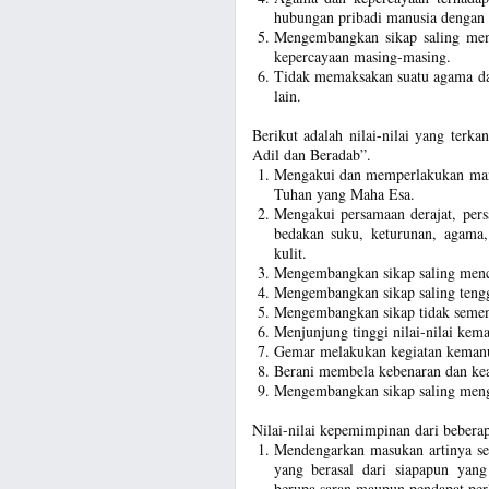
hubungan pribadi manusia dengan
Mengembangkan sikap saling men
kepercayaan masing-masing.
Tidak memaksakan suatu agama da
lain.
Berikut adalah nilai-nilai yang terk
Adil dan Beradab”.
Mengakui dan memperlakukan manu
Tuhan yang Maha Esa.
Mengakui persamaan derajat, pers
bedakan suku, keturunan, agama,
kulit.
Mengembangkan sikap saling menc
Mengembangkan sikap saling tengga
Mengembangkan sikap tidak semen
Menjunjung tinggi nilai-nilai kem
Gemar melakukan kegiatan kemanu
Berani membela kebenaran dan kea
Mengembangkan sikap saling mengh
Nilai-nilai kepemimpinan dari beberap
Mendengarkan masukan artinya s
yang berasal dari siapapun ya
berupa saran maupun pendapat per