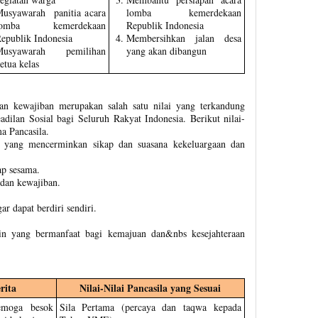
usyawarah panitia acara
lomba kemerdekaan
lomba kemerdekaan
Republik Indonesia
epublik Indonesia
Membersihkan jalan desa
Musyawarah pemilihan
yang akan dibangun
etua kelas
n kewajiban merupakan salah satu nilai yang terkandung
adilan Sosial bagi Seluruh Rakyat Indonesia. Berikut nilai-
a Pancasila.
 yang mencerminkan sikap dan suasana kekeluargaan dan
p sesama.
dan kewajiban.
r dapat berdiri sendiri.
ain yang bermanfaat bagi kemajuan dan&nbs kesejahteraan
rita
Nilai-Nilai Pancasila yang Sesuai
semoga besok
Sila Pertama (percaya dan taqwa kepada