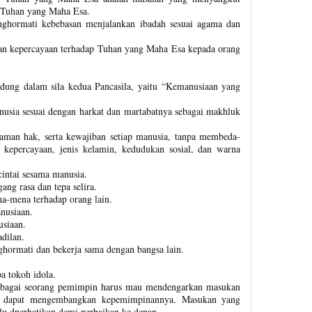
 Tuhan yang Maha Esa.
ghormati kebebasan menjalankan ibadah sesuai agama dan
n kepercayaan terhadap Tuhan yang Maha Esa kepada orang
andung dalam sila kedua Pancasila, yaitu “Kemanusiaan yang
sia sesuai dengan harkat dan martabatnya sebagai makhluk
aman hak, serta kewajiban setiap manusia, tanpa membeda-
 kepercayaan, jenis kelamin, kedudukan sosial, dan warna
intai sesama manusia.
ng rasa dan tepa selira.
a-mena terhadap orang lain.
anusiaan.
siaan.
dilan.
ormati dan bekerja sama dengan bangsa lain.
a tokoh idola.
ebagai seorang pemimpin harus mau mendengarkan masukan
ng dapat mengembangkan kepemimpinannya. Masukan yang
lu dperhatikan demi perbaikan ke depan.