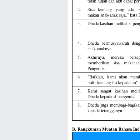
tidak hujan dan aku dapat per
2.
Sisa kentang yang ada bi
makan anak-anak saja,” kata 
3.
Dheda kasihan melihat si pen
4.
Dheda bermusyawarah deng
anak-anaknya.
5.
Akhirnya, mereka berse
memberikan sisa makana
Pengemis.
6.
"Baiklah, kami akan memb
butir kentang itu kepadamu"
7.
Kami sangat kasihan meli
Dheda kepada si pengemis.
8.
Dheda juga membagi-bagika
kepada tetangganya
B. Rangkuman Muatan Bahasa Ind