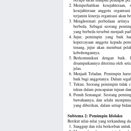
Memperhatikan kesejahteraan,
kesejahteraan anggota organisa
terjamin kinerja organisasi akan be
Menghormati perbedaan artinya
berbeda. Sebagai seorang pemi
yang berbeda tersebut menjadi pad
Jujur, pemimpin yang baik ha
kepercayaan anggota kepada pem
tenang, jujur akan membuat pelak
kebohongannya.
Berkomunikasi dengan baik.
disampaikannya diterima oleh seti
jelas.
Menjadi Teladan. Pemimpin haru
baik bagi anggotanya. Dalam segal
Tekun. Seorang pemimpin tidak 
tekun dalam pencapaian tujuan dan 
Penuh Semangat. Seorang pemimpi
bawahannya, dan selalu mempunya
yang diberikan, dalam setiap bid
Subtema 2: Pemimpin Idolaku
Berikut nilai-nilai yang terkandung da
Sanggup dan rela berkorban untuk 