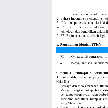
PPKn : penerapan nilai-nilai Panca
Bahasa Indonesia : menggali isi te
IPA : ciri pubertas pada laki-laki
IPS : posisi dan peran Indonesia 
teknologi, dan pendidikan dalam
SBdP : interval nada sebuah lagu, 
A. Rangkuman Muatan PPKN
3.1
Menganalisis penerapan nila
4.1
Menyajikan hasil analisis p
Subtema 1: Pemimpin di Sekitarku
Berikut adalah nilai-nilai yang ter
Maha Esa”.
Percaya dan takwa terhadap Tuhan
Mengembangkan sikap hormat-m
penganut kepercayaan yang berbed
Membina kerukunan hidup di ant
yang Maha Esa.
Agama dan kepercayaan terhada