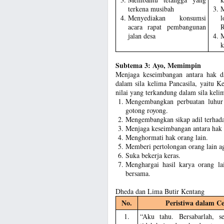
terkena musibah
M
Menyediakan konsumsi
acara rapat pembangunan
R
jalan desa
k
Subtema 3: Ayo, Memimpin
Menjaga keseimbangan antara hak da
dalam sila kelima Pancasila, yaitu Ke
nilai yang terkandung dalam sila kelim
Mengembangkan perbuatan luhur
gotong royong.
Mengembangkan sikap adil terhada
Menjaga keseimbangan antara hak 
Menghormati hak orang lain.
Memberi pertolongan orang lain aga
Suka bekerja keras.
Menghargai hasil karya orang l
bersama.
Dheda dan Lima Butir Kentang
No.
Peristiwa dalam Ce
1.
“Aku tahu. Bersabarlah, 