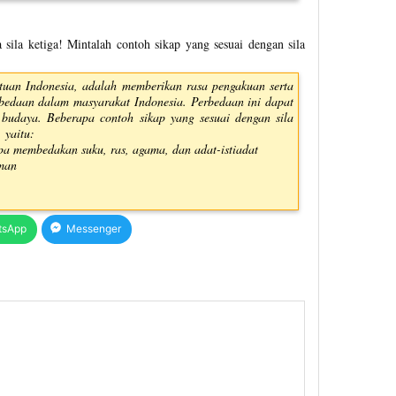
sila ketiga! Mintalah contoh sikap yang sesuai dengan sila
atuan Indonesia, adalah memberikan rasa pengakuan serta
edaan dalam masyarakat Indonesia. Perbedaan ini dapat
 budaya. Beberapa contoh sikap yang sesuai dengan sila
 yaitu:
a membedakan suku, ras, agama, dan adat-istiadat
man
tsApp
Messenger
.