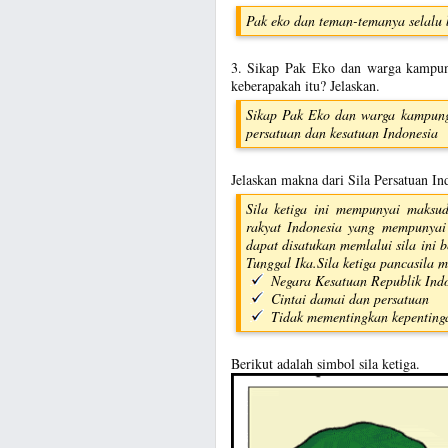
Pak eko dan teman-temanya selalu 
3. Sikap Pak Eko dan warga kampung
keberapakah itu? Jelaskan.
Sikap Pak Eko dan warga kampung 
persatuan dan kesatuan Indonesia
Jelaskan makna dari Sila Persatuan In
Sila ketiga ini mempunyai maksu
rakyat Indonesia yang mempunyai
dapat disatukan memlalui sila ini 
Tunggal Ika.Sila ketiga pancasila
Negara Kesatuan Republik Ind
Cintai damai dan persatuan
Tidak mementingkan kepentingan
Berikut adalah simbol sila ketiga.