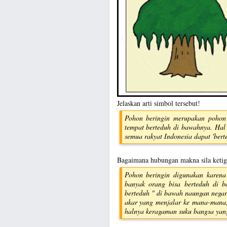
Jelaskan arti simbol tersebut!
Pohon beringin merupakan pohon 
tempat berteduh di bawahnya. Hal 
semua rakyat Indonesia dapat 'ber
Bagaimana hubungan makna sila ketig
Pohon beringin digunakan karen
banyak orang bisa berteduh di b
berteduh " di bawah naungan negara
akar yang menjalar ke mana-mana,
halnya keragaman suku bangsa yan