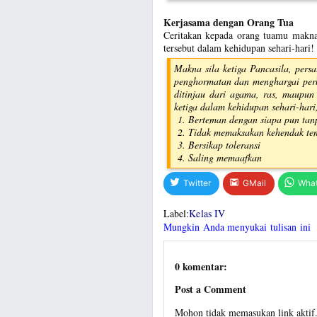
Kerjasama dengan Orang Tua
Ceritakan kepada orang tuamu makna 
tersebut dalam kehidupan sehari-hari!
Makna sila ketiga Pancasila, pers
penghormatan dan menghargai perb
ditinjau dari agama, ras, maupun
ketiga dalam kehidupan sehari-hari,
Berteman dengan siapa pun tanp
Tidak memaksakan kehendak te
Bersikap toleransi
Saling memaafkan
Twitter
GMail
Wha
Label:
Kelas IV
Mungkin Anda menyukai tulisan ini
0 komentar:
Post a Comment
Mohon tidak memasukan link aktif