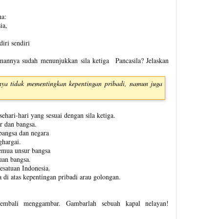
na:
ia,
iri sendiri
annya sudah menunjukkan sila ketiga Pancasila? Jelaskan
ya tidak mementingkan kepentingan pribadi, namun juga
ehari-hari yang sesuai dengan sila ketiga.
r dan bangsa.
bangsa dan negara
hargai.
emua unsur bangsa
uan bangsa.
esatuan Indonesia.
di atas kepentingan pribadi arau golongan.
kembali menggambar. Gambarlah sebuah kapal nelayan!
!