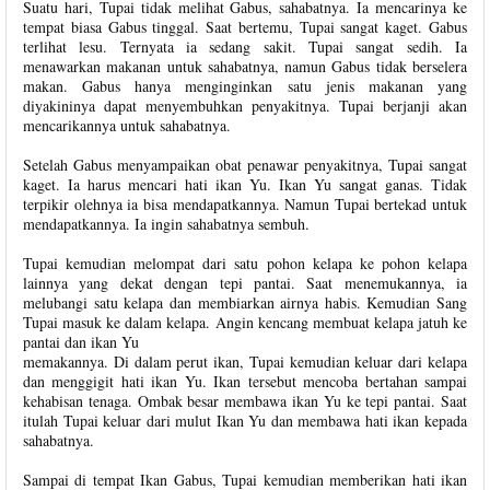
Suatu hari, Tupai tidak melihat Gabus, sahabatnya. Ia mencarinya ke
tempat biasa Gabus tinggal. Saat bertemu, Tupai sangat kaget. Gabus
terlihat lesu. Ternyata ia sedang sakit. Tupai sangat sedih. Ia
menawarkan makanan untuk sahabatnya, namun Gabus tidak berselera
makan. Gabus hanya menginginkan satu jenis makanan yang
diyakininya dapat menyembuhkan penyakitnya. Tupai berjanji akan
mencarikannya untuk sahabatnya.
Setelah Gabus menyampaikan obat penawar penyakitnya, Tupai sangat
kaget. Ia harus mencari hati ikan Yu. Ikan Yu sangat ganas. Tidak
terpikir olehnya ia bisa mendapatkannya. Namun Tupai bertekad untuk
mendapatkannya. Ia ingin sahabatnya sembuh.
Tupai kemudian melompat dari satu pohon kelapa ke pohon kelapa
lainnya yang dekat dengan tepi pantai. Saat menemukannya, ia
melubangi satu kelapa dan membiarkan airnya habis. Kemudian Sang
Tupai masuk ke dalam kelapa. Angin kencang membuat kelapa jatuh ke
pantai dan ikan Yu
memakannya. Di dalam perut ikan, Tupai kemudian keluar dari kelapa
dan menggigit hati ikan Yu. Ikan tersebut mencoba bertahan sampai
kehabisan tenaga. Ombak besar membawa ikan Yu ke tepi pantai. Saat
itulah Tupai keluar dari mulut Ikan Yu dan membawa hati ikan kepada
sahabatnya.
Sampai di tempat Ikan Gabus, Tupai kemudian memberikan hati ikan