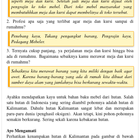
seperti meja dan kursi. Setelah jadi meja dan kursi dijual oleh
pengrajin ke toko mebel. Dari toko mebel masyarakat yang
membutuhhkan meja dan kursi dapat membelinya di toko tersebut.
2. Profesi apa saja yang terlibat agar meja dan kursi sampai di
rumahmu?
Penebang kayu, Tukang pengangkut barang, Pengrajin kayu,
Pedagang Mebeler.
3. Ternyata cukup panjang, ya perjalanan meja dan kursi hingga bisa
ada di rumahmu. Bagaimana sebaiknya kamu merawat meja dan kursi
di rumahmu?
Sebaiknya kita merawat barang yang kita miliki dengan baik agar
awet. Karena barang-barang yang ada di rumah kita dibuat dari
sumber daya alam yang jumlahnya bisa berkurang sewaktu-waktu.
Ayahku mendapatkan kayu untuk bahan baku mebel dari hutan. Salah
satu hutan di Indonesia yang sering diambil pohonnya adalah hutan di
Kalimantan. Dahulu hutan Kalimantan sangat lebat dan merupakan
paru-paru dunia (penghasil oksigen). Akan tetapi, kini pohon-pohonnya
semakin berkurang. Sering sekali karena kebakaran hutan.
Ayo Mengamati
Perhatikan kenampakan hutan di Kalimantan pada gambar di bawah