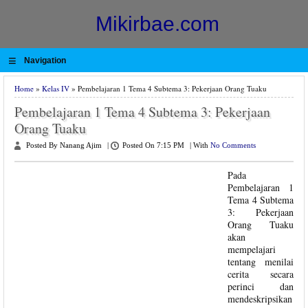
Mikirbae.com
≡
Navigation
Home
»
Kelas IV
» Pembelajaran 1 Tema 4 Subtema 3: Pekerjaan Orang Tuaku
Pembelajaran 1 Tema 4 Subtema 3: Pekerjaan
Orang Tuaku
Posted By Nanang Ajim
|
Posted On 7:15 PM
|
With
No Comments
Pada
Pembelajaran 1
Tema 4 Subtema
3: Pekerjaan
Orang Tuaku
akan
mempelajari
tentang menilai
cerita secara
perinci dan
mendeskripsikan