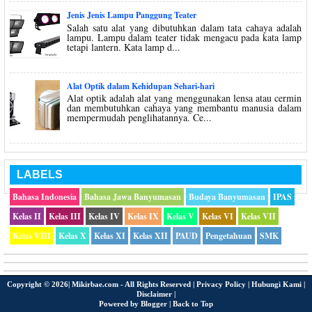
Jenis Jenis Lampu Panggung Teater
Salah satu alat yang dibutuhkan dalam tata cahaya adalah
lampu. Lampu dalam teater tidak mengacu pada kata lamp
tetapi lantern. Kata lamp d...
Alat Optik dalam Kehidupan Sehari-hari
Alat optik adalah alat yang menggunakan lensa atau cermin
dan membutuhkan cahaya yang membantu manusia dalam
mempermudah penglihatannya. Ce...
LABELS
Bahasa Indonesia
Bahasa Jawa Banyumasan
Budaya Banyumasan
IPAS
Kelas II
Kelas III
Kelas IV
Kelas IX
Kelas V
Kelas VI
Kelas VII
Kelas VIII
Kelas X
Kelas XI
Kelas XII
PAUD
Pengetahuan
SMK
Copyright ©
2026|
Mikirbae.com
- All Rights Reserved |
Privacy Policy
|
Hubungi Kami
|
Disclaimer
|
Powered by
Blogger
|
Back to Top