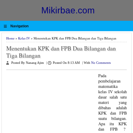
Mikirbae.com
≡
Navigation
Home
»
Kelas IV
» Menentukan KPK dan FPB Dua Bilangan dan Tiga Bilangan
Menentukan KPK dan FPB Dua Bilangan dan
Tiga Bilangan
Posted By Nanang Ajim
|
Posted On 8:13 AM
|
With
No Comments
Pada
pembelajaran
matematika
kelas IV sekolah
dasar salah satu
materi yang
dibahas adalah
KPK dan FPB
suatu bilangan.
Apa itu KPK
dan FPB ?