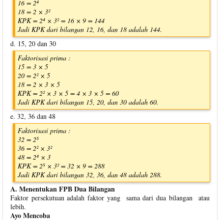
16 = 2⁴
18 = 2 × 3²
KPK = 2⁴ × 3² = 16 × 9 = 144
Jadi KPK dari bilangan 12, 16, dan 18 adalah 144.
d. 15, 20 dan 30
Faktorisasi prima :
15 = 3 × 5
20 = 2² × 5
18 = 2 × 3 × 5
KPK = 2² × 3 × 5 = 4 × 3 × 5 = 60
Jadi KPK dari bilangan 15, 20, dan 30 adalah 60.
e. 32, 36 dan 48
Faktorisasi prima :
32 = 2⁵
36 = 2² × 3²
48 = 2⁴ × 3
KPK = 2⁵ × 3² = 32 × 9 = 288
Jadi KPK dari bilangan 32, 36, dan 48 adalah 288.
A. Menentukan FPB Dua Bilangan
Faktor persekutuan adalah faktor yang sama dari dua bilangan atau
lebih.
Ayo Mencoba