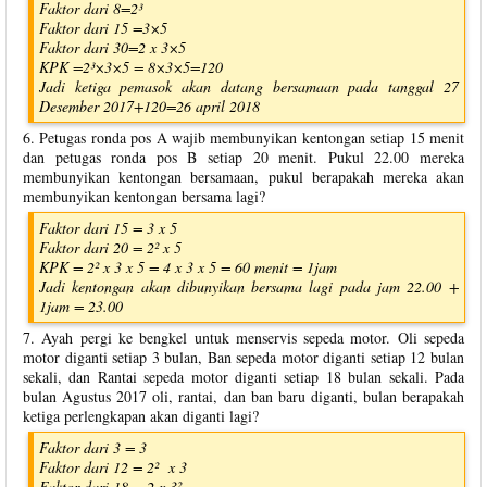
Faktor dari 8=2³
Faktor dari 15 =3×5
Faktor dari 30=2 x 3×5
KPK =2³×3×5 = 8×3×5=120
Jadi ketiga pemasok akan datang bersamaan pada tanggal 27
Desember 2017+120=26 april 2018
6. Petugas ronda pos A wajib membunyikan kentongan setiap 15 menit
dan petugas ronda pos B setiap 20 menit. Pukul 22.00 mereka
membunyikan kentongan bersamaan, pukul berapakah mereka akan
membunyikan kentongan bersama lagi?
Faktor dari 15 = 3 x 5
Faktor dari 20 = 2² x 5
KPK = 2² x 3 x 5 = 4 x 3 x 5 = 60 menit = 1jam
Jadi kentongan akan dibunyikan bersama lagi pada jam 22.00 +
1jam = 23.00
7. Ayah pergi ke bengkel untuk menservis sepeda motor. Oli sepeda
motor diganti setiap 3 bulan, Ban sepeda motor diganti setiap 12 bulan
sekali, dan Rantai sepeda motor diganti setiap 18 bulan sekali. Pada
bulan Agustus 2017 oli, rantai, dan ban baru diganti, bulan berapakah
ketiga perlengkapan akan diganti lagi?
Faktor dari 3 = 3
Faktor dari 12 = 2² x 3
Faktor dari 18 = 2 x 3²