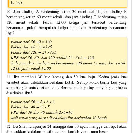
ke 360.
10. Jam dinding A berdentang setiap 30 menit sekali, jam dinding B
berdentang setiap 60 menit sekali, dan jam dinding C berdentang setiap
120 menit sekali. Pukul 12.00 ketiga jam tersebut berdentang
bersamaan, pukul berapakah ketiga jam akan berdentang bersamaan
lagi?
Faktor dari 30 =2 x 3×5
Faktor dari 60 : 2²×3×5
Faktor dari 120 = 2³ ×3×5
KPK dari 30, 60, dan 120 adalah 2³ ×3×5 = 120
Jadi jam akan berdentang bersamaan 120 menit (2 jam) dari pukul
12.00 yaitu pukul 14.00
11. Ibu membeli 30 kue kacang dan 50 kue keju. Kedua jenis kue
tersebut akan diletakkan kedalam kotak. Setiap kotak berisi kue yang
sama banyak untuk setiap jenis. Berapa kotak paling banyak yang harus
disediakan ibu?
Faktor dari 30 = 2 x 3 x 5
Faktor dari 40 = 2² x 5
FPB dari 30 dan 40 adalah 2×5=10
Jadi kotak yang harus disediakan ibu berjumlah 10 kotak
12. Bu Siti mempunyai 24 mangga dan 30 apel, mangga dan apel akan
dimasukkan kedalam plastik dengan jumlah yang sama besar.