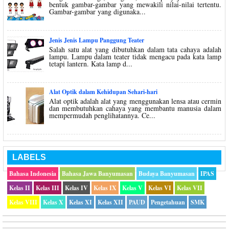
bentuk gambar-gambar yang mewakili nilai-nilai tertentu.
Gambar-gambar yang digunaka...
Jenis Jenis Lampu Panggung Teater
Salah satu alat yang dibutuhkan dalam tata cahaya adalah
lampu. Lampu dalam teater tidak mengacu pada kata lamp
tetapi lantern. Kata lamp d...
Alat Optik dalam Kehidupan Sehari-hari
Alat optik adalah alat yang menggunakan lensa atau cermin
dan membutuhkan cahaya yang membantu manusia dalam
mempermudah penglihatannya. Ce...
LABELS
Bahasa Indonesia
Bahasa Jawa Banyumasan
Budaya Banyumasan
IPAS
Kelas II
Kelas III
Kelas IV
Kelas IX
Kelas V
Kelas VI
Kelas VII
Kelas VIII
Kelas X
Kelas XI
Kelas XII
PAUD
Pengetahuan
SMK