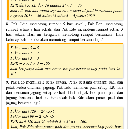
KPK dari 3, 12, dan 18 adalah 2² x 3² = 36
Jadi oli, ban dan rantai sepeda motor akan diganti bersamaan pada
Agustus 2017 + 36 bulan (3 tahun) = Agustus 2020.
8. Pak Udin memotong rumput 5 hari sekali, Pak Beni memotong
rumput setiap 7 hari sekali, dan Pak Edo memotong rumput setiap 3
hari sekali. Hari ini ketiganya memotong rumput bersamaan. Hari
keberapakah mereka akan memotong rumput bersama lagi?
Faktor dari 5 = 5
Faktor dari 7 = 7
Faktor dari 3 = 3
KPK = 5 × 7 × 3 = 105
Jadi ketiganya akan memotong rumput bersama lagi pada hari ke-
105.
9. Pak Edo memiliki 2 petak sawah. Petak pertama ditanami padi dan
petak kedua ditanami jagung. Pak Edo memanen padi setiap 120 hari
dan memanen jagung setiap 90 hari. Hari ini pak Edo panen padi dan
jagung bersama, hari ke berapakah Pak Edo akan panen padi dan
jagung bersama lagi?
Faktor dari 120 = 2³ ×3×5
Faktor dari 90 = 2 ×3² ×5
KPK dari 120 dan 90 adalah 2³ x 3² ×5 = 360.
Jadi, Pak Edo akan panen padi dan jagung bersama lagi pada hari