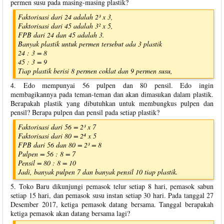
permen susu pada masing-masing plastik?
Faktorisasi dari 24 adalah 2³ x 3,
Faktorisasi dari 45 adalah 3² x 5,
FPB dari 24 dan 45 adalah 3.
Banyak plastik untuk permen tersebut ada 3 plastik
24 : 3 = 8
45 : 3 = 9
Tiap plastik berisi 8 permen coklat dan 9 permen susu,
4. Edo mempunyai 56 pulpen dan 80 pensil. Edo ingin
membagikannya pada teman-teman dan akan dimasukan dalam plastik.
Berapakah plastik yang dibutuhkan untuk membungkus pulpen dan
pensil? Berapa pulpen dan pensil pada setiap plastik?
Faktorisasi dari 56 = 2³ x 7
Faktorisasi dari 80 = 2⁴ x 5
FPB dari 56 dan 80 = 2³ = 8
Pulpen = 56 : 8 = 7
Pensil = 80 : 8 = 10
Jadi, banyak pulpen 7 dan banyak pensil 10 tiap plastik.
5. Toko Baru dikunjungi pemasok telur setiap 8 hari, pemasok sabun
setiap 15 hari, dan pemasok susu instan setiap 30 hari. Pada tanggal 27
Desember 2017, ketiga pemasok datang bersama. Tanggal berapakah
ketiga pemasok akan datang bersama lagi?