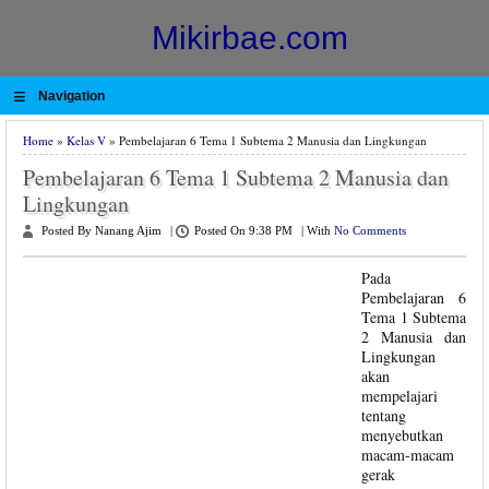
Mikirbae.com
≡
Navigation
Home
»
Kelas V
» Pembelajaran 6 Tema 1 Subtema 2 Manusia dan Lingkungan
Pembelajaran 6 Tema 1 Subtema 2 Manusia dan
Lingkungan
Posted By Nanang Ajim
|
Posted On 9:38 PM
|
With
No Comments
Pada
Pembelajaran 6
Tema 1 Subtema
2 Manusia dan
Lingkungan
akan
mempelajari
tentang
menyebutkan
macam-macam
gerak