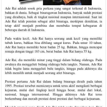
Ade Rai adalah sosok pria perkasa yang sangat terkenal di Indonesia,
bahkan di dunia. Sebagai binaragawan Indonesia, banyak sudah prestasi
yang diraihnya, baik di tingkat nasional maupun internasional. Saat ini
Ade Rai telah pensiun sebagai atlet binaraga, meskipun demikian, ia
tetap aktif menjadi pembina dan membuka tempat kebugaran di
beberapa daerah di Indonesia.
Pada waktu kecil, Ade Rai hanya seorang anak kecil yang memiliki
tubuh kurus, bahkan bisa dibilang sangat kurus. Pada umur 10 tahun,
Ade Rai hanya memiliki berat badan 25 kg. Bahkan, hingga mencapai
remaja dengan tinggi 183 cm, berat badan Ade Rai hanya 55 kg.
Ade Rai, dia memiliki minat yang tinggi dalam bidang olahraga. Pada
awalnya dia menggeluti bidang olahraga bulu tangkis. Namun, Ade Rai
tidak begitu lama menggeluti bulu tangkis, hingga pada akhirnya dia
lebih memilih untuk menjadi seorang atlet binaraga.
Prestasi pertama Ade Rai dalam bidang binaraga diraih pada tahun
1995. Prestasi tersebut memicunya untuk terus aktif mengikuti berbagai
kejuaran, mulai dari lingkup kecil hingga besar, mulai dari lokal,
nasional, hingga internasional. Hingga akhirnya Ade Rai terus
berkembang dan meraih prestasi demi prestasi dari berbagai kejuaraan.