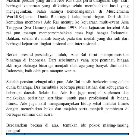
Masalah prestasi yang diraih Ade Rai tidak perlu diragukan lagi. Dari
berbagai kejuaraan yang diikutinya selalu membuahkan hasil yang
mengagumkan. Salah satunya kemenangannya di Musclemania
World(Kejuaraan Dunia Binaraga ) kelas berat ringan. Dari situlah
kemudian membawa Ade Rai menuju ke kejuaraan multi-event Asia
Tenggara (Sea Games) pada tahun 1997. Pada kejuaraan tersebut Ade
rai pun mampu mempersembahkan emas bagi bangsa Indonesia.
Bahkan, setelah itu masih banyak piala dan medali yang dia raih dari
berbagai kejuaraan tingkat nasional dan internasional.
Berkat prestasi-prestasinya itulah, Ade Rai turut mempromosikan
binaraga di Indonesia. Dari sebelumnya yang sepi peminat, hingga
akhirnya olahraga binaraga menjadi olahraga yang banyak diminati di
Indonesia, baik oleh pria maupun wanita.
Setelah pensiun sebagai atlet pun, Ade Rai masih berkecimpung dalam
dunia binaraga. Dia membuka beberapa pusat latihan dan kebugaran di
beberapa daerah. Selain itu, Ade Rai juga menjual suplemen dan
melakukan perlatihan sertifikasi untuk para profesional di bidang
fitness. Ade juga aktif mengampanyekan hidup sehat melalui fitness
dengan menerbitkan buku dan majalah serta menjadi pembicara di
berbagai seminar dan acara.
Berdasarkan bacaan di atas, temukan ide pokok masing-masing
paragraf.