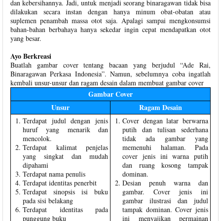
dan kebersihannya. Jadi, untuk menjadi seorang binaragawan tidak bisa
dilakukan secara instan dengan hanya minum obat-obatan atau
suplemen penambah massa otot saja. Apalagi sampai mengkonsumsi
bahan-bahan berbahaya hanya sekedar ingin cepat mendapatkan otot
yang besar.
Ayo Berkreasi
Buatlah gambar cover tentang bacaan yang berjudul “Ade Rai,
Binaragawan Perkasa Indonesia”. Namun, sebelumnya coba ingatlah
kembali unsur-unsur dan ragam desain dalam membuat gambar cover
Gambar Cover
Unsur
Ragam Desain
Terdapat judul dengan jenis
Cover dengan latar berwarna
huruf yang menarik dan
putih dan tulisan sederhana
mencolok.
tidak ada gambar yang
Terdapat kalimat penjelas
memenuhi halaman. Pada
yang singkat dan mudah
cover jenis ini warna putih
dipahami
dan ruang kosong tampak
Terdapat nama penulis
dominan.
Terdapat identitas penerbit
Desian penuh warna dan
Terdapat sinopsis isi buku
gambar. Cover jenis ini
pada sisi belakang
gambar ilustrasi dan judul
Terdapat identitas pada
tampak dominan. Cover jenis
punggung buku
ini menyajikan permainan