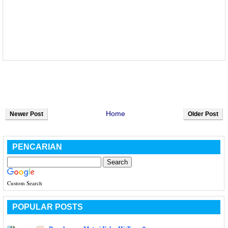
Home
Newer Post
Older Post
PENCARIAN
Custom Search
POPULAR POSTS