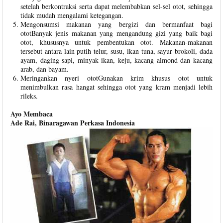
setelah berkontraksi serta dapat melembabkan sel-sel otot, sehingga
tidak mudah mengalami ketegangan.
Mengonsumsi makanan yang bergizi dan bermanfaat bagi
ototBanyak jenis makanan yang mengandung gizi yang baik bagi
otot, khususnya untuk pembentukan otot. Makanan-makanan
tersebut antara lain putih telur, susu, ikan tuna, sayur brokoli, dada
ayam, daging sapi, minyak ikan, keju, kacang almond dan kacang
arab, dan bayam.
Meringankan nyeri ototGunakan krim khusus otot untuk
menimbulkan rasa hangat sehingga otot yang kram menjadi lebih
rileks.
Ayo Membaca
Ade Rai, Binaragawan Perkasa Indonesia