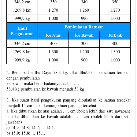
346,2 cm
350
340
350
1269,8 km
1.270
1.260
1.270
999,9 kg
1.000
990
1.000
Pembulatan Ratusan
Hasil
Pengukuran
Ke Atas
Ke Bawah
Terbaik
346,2 cm
400
300
400
1269,8 km
1.300
1.200
1.300
999,9 kg
1.000
900
1.000
2. Berat badan Ibu Dayu 58,4 kg. Jika dibulatkan ke satuan terdekat
dengan pembulatan
ke bawah maka berat badannya adalah ….
58,4 kg pembulatan ke bawah menjadi 58 kg
3. Jika suatu hasil pengukuran panjang dibulatkan ke satuan terdekat
menjadi 15 cm maka kemungkinan panjang tersebut:
a. Jika dibulatkan ke atas adalah . . . cm (boleh lebih dari satu jawaban)
b. Jika dibulatkan ke bawah adalah . . . cm (boleh lebih dari satu
jawaban)
a) 14,9; 14,8; 14,7; ... 14,1.
b) 15,9; 15,8; ... 15,1.