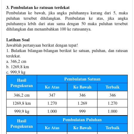
3. Pembulatan ke ratusan terdekat
Pembulatan ke bawah, jika angka puluhannya kurang dari 5, maka
puluhan tersebut dihilangkan. Pembulatan ke atas, jika angka
puluhannya lebih dari atau sama dengan 50 maka puluhan tersebut
dihilangkan dan menambahkan 100 ke ratusannya.
Latihan Soal
Jawablah pertanyaan berikut dengan tepat!
1. Bulatkan bilangan-bilangan berikut ke satuan, puluhan, dan ratusan
terdekat.
a. 346,2 cm
b. 1269,8 km
c. 999,9 kg
Pembulatan Satuan
Hasil
Pengukuran
Ke Atas
Ke Bawah
Terbaik
346,2 cm
347
346
346
1269,8 km
1.270
1.269
1.270
999,9 kg
1.000
999
1.000
Pembulatan Puluhan
Hasil
Pengukuran
Ke Atas
Ke Bawah
Terbaik