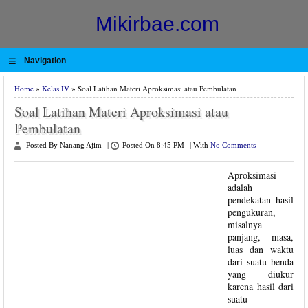
Mikirbae.com
≡
Navigation
Home
»
Kelas IV
» Soal Latihan Materi Aproksimasi atau Pembulatan
Soal Latihan Materi Aproksimasi atau
Pembulatan
Posted By Nanang Ajim
|
Posted On 8:45 PM
|
With
No Comments
Aproksimasi
adalah
pendekatan hasil
pengukuran,
misalnya
panjang, masa,
luas dan waktu
dari suatu benda
yang diukur
karena hasil dari
suatu