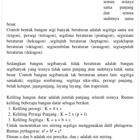
semua sisinya
sama panjang
dan semua
sudutnya sama
besar.
Contoh bentuk bangun segi banyak beraturan adalah segitiga sama sisi
(trigon), persegi (tetragon), segilima beraturan (pentagon), segienam
beraturan (heksagon) .segitujuh beraturan (heptagon), segidelapan
beraturan (oktagon), segisembilan beraturan (nonagon), segisepuluh
beraturan (dekagon).
Sedangkan bangun segibanyak tidak beraturan adalah bangun
segibanyak yang sisinya tidak sama panjang atau sudutnya tidak sama
besar. Contoh bangun segibanyak tak beraturan antara lain: segitiga
samakaki, segitiga sembarang, segitiga siku-siku, persegi panjang,
belah ketupat, jajargenjang, layang layang, dan trapesium.
Keliling bangun datar adalah jumlah panjang seluruh sisinya. Rumus
keliling beberapa bangun datar sebagai berikut.
Keliling persegi : K = 4 x s
Keliling Persegi Panjang : K = 2 x (p + l)
Keliling Segitiga : K = a + b + c
Untuk menentukan sisi miring segitiga menggunakan dalil phitagoras.
Rumus pythagoras: a² + b² = c²
Diman a dan b adalah sisi penyiku, dan c adalah sisi miring.