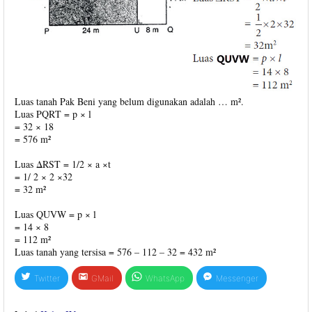
Luas tanah Pak Beni yang belum digunakan adalah … m².
Luas PQRT = p × l
= 32 × 18
= 576 m²
Luas ΔRST = 1/2 × a ×t
= 1/ 2 × 2 ×32
= 32 m²
Luas QUVW = p × l
= 14 × 8
= 112 m²
Luas tanah yang tersisa = 576 – 112 – 32 = 432 m²
Twitter
GMail
WhatsApp
Messenger