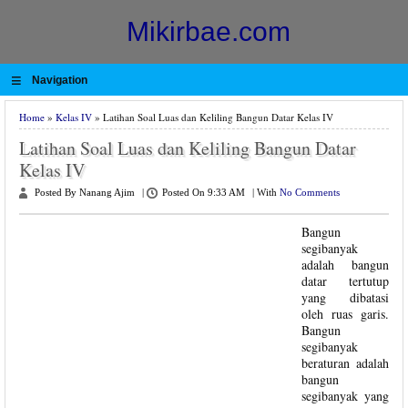
Mikirbae.com
≡
Navigation
Home
»
Kelas IV
» Latihan Soal Luas dan Keliling Bangun Datar Kelas IV
Latihan Soal Luas dan Keliling Bangun Datar
Kelas IV
Posted By Nanang Ajim
|
Posted On 9:33 AM
|
With
No Comments
Bangun
segibanyak
adalah bangun
datar tertutup
yang dibatasi
oleh ruas garis.
Bangun
segibanyak
beraturan adalah
bangun
segibanyak yang