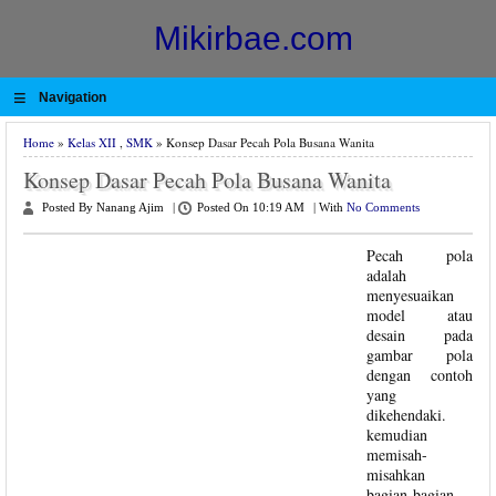
Mikirbae.com
≡
Navigation
Home
»
Kelas XII
,
SMK
» Konsep Dasar Pecah Pola Busana Wanita
Konsep Dasar Pecah Pola Busana Wanita
Posted By Nanang Ajim
|
Posted On 10:19 AM
|
With
No Comments
Pecah pola
adalah
menyesuaikan
model atau
desain pada
gambar pola
dengan contoh
yang
dikehendaki.
kemudian
memisah-
misahkan
bagian-bagian