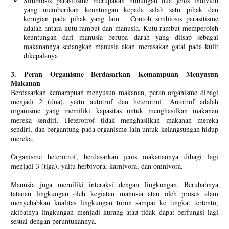
Simbiosis parasitisme merupakan hubungan dua jenis individu
yang memberikan keuntungan kepada salah satu pihak dan
kerugian pada pihak yang lain. Contoh simbiosis parasitisme
adalah antara kutu rambut dan manusia. Kutu rambut memperoleh
keuntungan dari manusia berupa darah yang diisap sebagai
makanannya sedangkan manusia akan merasakan gatal pada kulit
dikepalanya
3. Peran Organisme Berdasarkan Kemampuan Menyusun
Makanan
Berdasarkan kemampuan menyusun makanan, peran organisme dibagi
menjadi 2 (dua), yaitu autotrof dan heterotrof. Autotrof adalah
organisme yang memiliki kapasitas untuk menghasilkan makanan
mereka sendiri. Heterotrof tidak menghasilkan makanan mereka
sendiri, dan bergantung pada organisme lain untuk kelangsungan hidup
mereka.
Organisme heterotrof, berdasarkan jenis makanannya dibagi lagi
menjadi 3 (tiga), yaitu herbivora, karnivora, dan omnivora.
Manusia juga memiliki interaksi dengan lingkungan. Berubahnya
tatanan lingkungan oleh kegiatan manusia atau oleh proses alam
menyebabkan kualitas lingkungan turun sampai ke tingkat tertentu,
akibatnya lingkungan menjadi kurang atau tidak dapat berfungsi lagi
sesuai dengan peruntukannya.