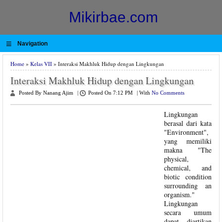
Mikirbae.com
≡
Navigation
Home
»
Kelas VII
» Interaksi Makhluk Hidup dengan Lingkungan
Interaksi Makhluk Hidup dengan Lingkungan
Posted By Nanang Ajim
|
Posted On 7:12 PM
|
With
No Comments
Lingkungan
berasal dari kata
"Environment",
yang memiliki
makna "The
physical,
chemical, and
biotic condition
surrounding an
organism."
Lingkungan
secara umum
dapat diartikan