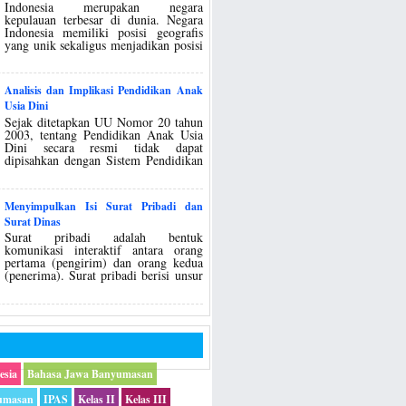
Indonesia merupakan negara
kepulauan terbesar di dunia. Negara
Indonesia memiliki posisi geografis
yang unik sekaligus menjadikan posisi
Analisis dan Implikasi Pendidikan Anak
Usia Dini
Sejak ditetapkan UU Nomor 20 tahun
2003, tentang Pendidikan Anak Usia
Dini secara resmi tidak dapat
dipisahkan dengan Sistem Pendidikan
Menyimpulkan Isi Surat Pribadi dan
Surat Dinas
Surat pribadi adalah bentuk
komunikasi interaktif antara orang
pertama (pengirim) dan orang kedua
(penerima). Surat pribadi berisi unsur
esia
Bahasa Jawa Banyumasan
umasan
IPAS
Kelas II
Kelas III