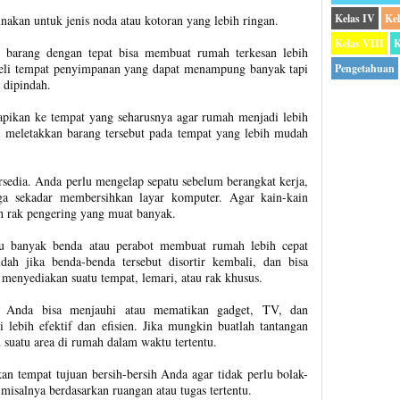
Kelas IV
Ke
akan untuk jenis noda atau kotoran yang lebih ringan.
Kelas VIII
K
 barang dengan tepat bisa membuat rumah terkesan lebih
li tempat penyimpanan yang dapat menampung banyak tapi
Pengetahuan
 dipindah.
Rapikan ke tempat yang seharusnya agar rumah menjadi lebih
a meletakkan barang tersebut pada tempat yang lebih mudah
tersedia. Anda perlu mengelap sepatu sebelum berangkat kerja,
a sekadar membersihkan layar komputer. Agar kain-kain
ah rak pengering yang muat banyak.
alu banyak benda atau perabot membuat rumah lebih cepat
ah jika benda-benda tersebut disortir kembali, dan bisa
menyediakan suatu tempat, lemari, atau rak khusus.
. Anda bisa menjauhi atau mematikan gadget, TV, dan
i lebih efektif dan efisien. Jika mungkin buatlah tantangan
 suatu area di rumah dalam waktu tertentu.
an tempat tujuan bersih-bersih Anda agar tidak perlu bolak-
misalnya berdasarkan ruangan atau tugas tertentu.