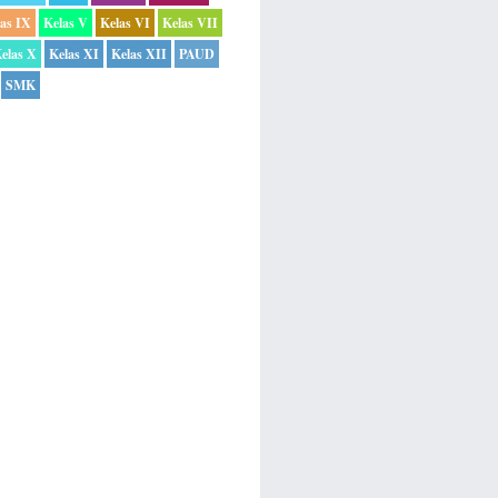
las IX
Kelas V
Kelas VI
Kelas VII
elas X
Kelas XI
Kelas XII
PAUD
SMK