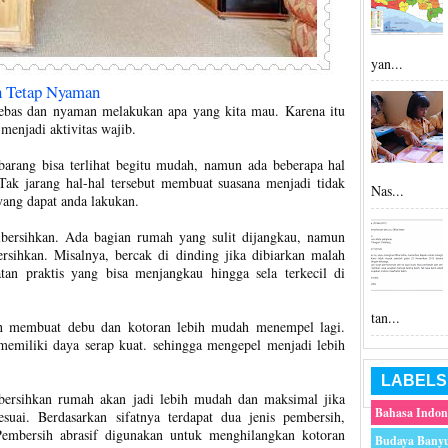
yan...
h Tetap Nyaman
ebas dan nyaman melakukan apa yang kita mau. Karena itu
menjadi aktivitas wajib.
barang bisa terlihat begitu mudah, namun ada beberapa hal
ak jarang hal-hal tersebut membuat suasana menjadi tidak
Nas...
ang dapat anda lakukan.
 dibersihkan. Ada bagian rumah yang sulit dijangkau, namun
bersihkan. Misalnya, bercak di dinding jika dibiarkan malah
tan praktis yang bisa menjangkau hingga sela terkecil di
tan...
ah membuat debu dan kotoran lebih mudah menempel lagi.
 memiliki daya serap kuat. sehingga mengepel menjadi lebih
LABELS
ersihkan rumah akan jadi lebih mudah dan maksimal jika
Bahasa Indon
uai. Berdasarkan sifatnya terdapat dua jenis pembersih,
 Pembersih abrasif digunakan untuk menghilangkan kotoran
Budaya Bany