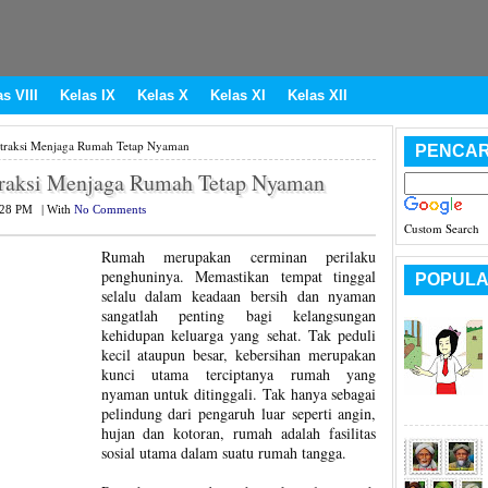
s VIII
Kelas IX
Kelas X
Kelas XI
Kelas XII
traksi Menjaga Rumah Tetap Nyaman
PENCAR
raksi Menjaga Rumah Tetap Nyaman
:28 PM
|
With
No Comments
Custom Search
Rumah merupakan cerminan perilaku
penghuninya. Memastikan tempat tinggal
POPULA
selalu dalam keadaan bersih dan nyaman
sangatlah penting bagi kelangsungan
kehidupan keluarga yang sehat. Tak peduli
kecil ataupun besar, kebersihan merupakan
kunci utama terciptanya rumah yang
nyaman untuk ditinggali. Tak hanya sebagai
pelindung dari pengaruh luar seperti angin,
hujan dan kotoran, rumah adalah fasilitas
sosial utama dalam suatu rumah tangga.