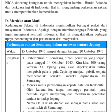
NICA didorong keinginan untuk menegakkan kembali Hindia Belanda
dan berkuasa lagi di Indonesia. Hal ini mengundang perlawanan rakyat
untuk mempertahankan kemerdekaan.
D. Merdeka atau Mati!
Kedatangan Sekutu di Indonesia menimbulkan berbagai reaksi dari
masyarakat Indonesia. Apalagi dengan memboncengnya Belanda yang
ingin menguasai kembali Indonesia. Hal ini mengakibatkan berbagai
upaya penentangan dan perlawanan dari masyarakat.
Perjuangan rakyat Semarang dalam melawan tentara Jepang
Waktu
15 Oktober 1945 sampai dengan tanggal 20 Oktober 1945
Ringkasa
Pertempuran di Semarang dipicu peristiwa yang terjadi
n
pada tanggal 14 Oktober 1945. Kira-kira 400 orang
veteran AL Jepang yang akan dipekerjakan untuk
mengubah pabrik gula Cepiring menjadi pabrik senjata
memberontak sewaktu mereka dipindahkan ke
Semarang.
Mereka minta perlindungan kepada batalion Kedobutai.
Oleh karena itu, tanpa menunggu perintah, para
pemuda segera menyerang dan melakukan perebutan
senjata terhadap Jepang
Nama Dr. Kariadi diabadikan sebagai nama salah satu
rumah sakit di Semarang.
Untuk mengenang pertempuran Lima Hari di Semarang