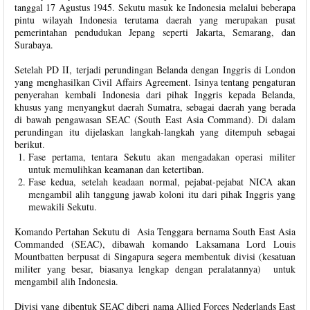
tanggal 17 Agustus 1945. Sekutu masuk ke Indonesia melalui beberapa
pintu wilayah Indonesia terutama daerah yang merupakan pusat
pemerintahan pendudukan Jepang seperti Jakarta, Semarang, dan
Surabaya.
Setelah PD II, terjadi perundingan Belanda dengan Inggris di London
yang menghasilkan Civil Affairs Agreement. Isinya tentang pengaturan
penyerahan kembali Indonesia dari pihak Inggris kepada Belanda,
khusus yang menyangkut daerah Sumatra, sebagai daerah yang berada
di bawah pengawasan SEAC (South East Asia Command). Di dalam
perundingan itu dijelaskan langkah-langkah yang ditempuh sebagai
berikut.
Fase pertama, tentara Sekutu akan mengadakan operasi militer
untuk memulihkan keamanan dan ketertiban.
Fase kedua, setelah keadaan normal, pejabat-pejabat NICA akan
mengambil alih tanggung jawab koloni itu dari pihak Inggris yang
mewakili Sekutu.
Komando Pertahan Sekutu di Asia Tenggara bernama South East Asia
Commanded (SEAC), dibawah komando Laksamana Lord Louis
Mountbatten berpusat di Singapura segera membentuk divisi (kesatuan
militer yang besar, biasanya lengkap dengan peralatannya) untuk
mengambil alih Indonesia.
Divisi yang dibentuk SEAC diberi nama Allied Forces Nederlands East