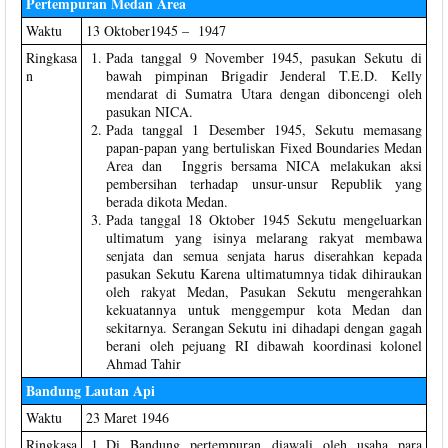
Pertempuran Medan Area
Waktu
13 Oktober1945 – 1947
Ringkasa
Pada tanggal 9 November 1945, pasukan Sekutu di
n
bawah pimpinan Brigadir Jenderal T.E.D. Kelly
mendarat di Sumatra Utara dengan diboncengi oleh
pasukan NICA.
Pada tanggal 1 Desember 1945, Sekutu memasang
papan-papan yang bertuliskan Fixed Boundaries Medan
Area dan Inggris bersama NICA melakukan aksi
pembersihan terhadap unsur-unsur Republik yang
berada dikota Medan.
Pada tanggal 18 Oktober 1945 Sekutu mengeluarkan
ultimatum yang isinya melarang rakyat membawa
senjata dan semua senjata harus diserahkan kepada
pasukan Sekutu Karena ultimatumnya tidak dihiraukan
oleh rakyat Medan, Pasukan Sekutu mengerahkan
kekuatannya untuk menggempur kota Medan dan
sekitarnya. Serangan Sekutu ini dihadapi dengan gagah
berani oleh pejuang RI dibawah koordinasi kolonel
Ahmad Tahir
Bandung Lautan Api
Waktu
23 Maret 1946
Ringkasa
Di Bandung pertempuran diawali oleh usaha para