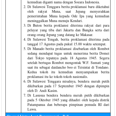
kemudian diganti nama dengan Soeara Indonesia.
Di Sulawesi Tenggara berita proklamasi baru diketahui
oleh rakyat Muna, saat Jepang menyerahkan
pemerintahan Muna kepada Ode Ipa yang kemudian
meninggalkan Muna menuju Kendari.
Di Buton berita proklamsi diterima rakyat dari para
pelayar yang tiba dari Jakarta dan Bangka serta dari
orang-orang Jepang yang datang ke Makasar.
Di Sulawesi Tengah, berita proklamasi diterima pada
tanggal 17 Agustus pada pukul 15.00 waktu setempat.
Di Manado berita proklamasi disebarkan oleh Rombot
sedang mendapat tugas untuk menerima berita Domei
dari Tokyo tepatnya pada 18 Agustus 1945. Segera
setelah bertugas Rombot mengontak W.F. Sumati yang
saat itu sebagai daidancho boo ei Teisintai di Tondano.
Kedua tokoh itu kemudian menyampaikan berita
proklamasi itu ke tokoh-tokoh nasionalis.
Di Sulawesi Tenggara misalnya, bendera merah putih
dikibarkan pada 17 September 1945 dengan dipimpin
oleh D. Andi Kasim.
Di Lasusua bendera bendera merah putih dikibarkan
pada 5 Oktober 1945 yang dihadiri oleh kepala distrik
Patampanua dan beberapa pimpinan pemuda RI dari
Luwu.