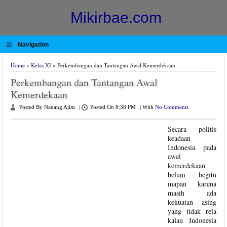
Mikirbae.com
≡
Navigation
Home
»
Kelas XI
» Perkembangan dan Tantangan Awal Kemerdekaan
Perkembangan dan Tantangan Awal
Kemerdekaan
Posted By Nanang Ajim
|
Posted On 8:38 PM
|
With
No Comments
Secara politis
keadaan
Indonesia pada
awal
kemerdekaan
belum begitu
mapan karena
masih ada
kekuatan asing
yang tidak rela
kalau Indonesia