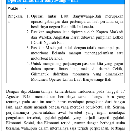
Operasi Lintas Laut Banyuwangi – Bali
Waktu
-
Ringkasa
Operasi lintas Laut Banyuwangi-Bali merupakan
n
operasi gabungan dan pertempuran laut pertama sejak
berdirinya negara Republik Indonesia.
Pasukan angkatan laut dipimpin oleh Kapten Markadi
dan Waroka. Angkatan Darat dibawah pimpinan Letkol
I Gusti Ngurah Rai.
Pasukan M sebagai induk dengan taktik menempel pada
motorboat Belanda mampu menenggelamkan satu
motorboat Belanda.
Untuk mengenang perjuangan pasukan kita yang gugur
dalam operasi lintas laut, maka di daerah Cekik,
Gilimanuk didirikan monumen yang dinamakan
Monumen Operasi Lintas Laut Banyuwangi-Bali.
Dengan diproklamirkannya kemerdekaan Indonesia pada tanggal 17
Agustus 1945, menandakan berdirinya sebuah bangsa baru yang
tentunya pada saat itu masih harus mendapat pengakuan dari bangsa
lain, agar status menjadi bangsa yang merdeka betul-betul sah. Seiring
perjalanannya pemerintahan awal tersebut yang ingin mendapat
pengakuan tersebut, gejolak-gejolak yang terjadi seperti gejolak
Ekonomi, Sosial, dan Ekonomi terjadi, namun dengan berbagai usaha
bersama walaupun dalam internalnya saja terjadi perpecahan, berbagai