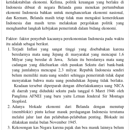
ketidakstabilan ekonomi. Kelima, politik keuangan yang berlaku di
Indonesia dibuat di negara Belanda guna menekan pertumbuhan
ekonomi Indonesia bahkan untuk menghancurkan ekonomi nasional,
dan Keenam, Belanda masih tetap tidak mau mengakui kemerdekaan
Indonesia dan masih terus melakukan pergolakan politik yang
menghambat langkah kebijakan pemerintah dalam bidang ekonomi.
Faktor- faktor penyebab kacaunya perekonomian Indonesia pada waktu
itu adalah sebagai berikut.
Terjadi Inflasi yang sangat tinggi yang disebabakan karena
beredarnya mata uang Jepang di masyarakat yang mencapai 1,6
Milyar yang beredar di Jawa, Selain itu beredarnya mata uang
cadangan yang dikeluarkan oleh pasukan Sekutu dari bank-bank
yang jumlahnya mencapai 2,3 milyar. Repubik Indonesia sendiri
belum memiliki mata uang sendiri sehingga pemerintah tidak dapat
menyatakan bahwa mata uang pendudukan Jepang tidak berlaku.
Keadaan tersebut diperparah dengan diberlakukannya uang NICA
di daerah yang diduduki sekutu pada tanggal 6 Maret 1946 oleh
Panglima AFNEI yang baru yaitu Letnan Jenderal Sir Montagu
Stopford.
Adanya blokade ekonomi dari Belanda dengan menutup
(memblokir) pintu keluar masuk perdagangan Indonesia terutama
melalui jalur laut dan pelabuhan-pelabuhan penting. Blokade ini
dilakukan mulai bulan November 1945.
Kekosongan kas Negara karena pajak dan bea masuk lainnya belum