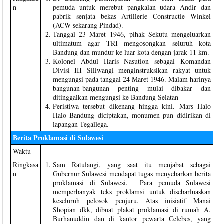
n
pemuda untuk merebut pangkalan udara Andir dan
pabrik senjata bekas Artillerie Constructie Winkel
(ACW-sekarang Pindad).
Tanggal 23 Maret 1946, pihak Sekutu mengeluarkan
ultimatum agar TRI mengosongkan seluruh kota
Bandung dan mundur ke luar kota dengan jarak 11 km.
Kolonel Abdul Haris Nasution sebagai Komandan
Divisi III Siliwangi menginstruksikan rakyat untuk
mengungsi pada tanggal 24 Maret 1946. Malam harinya
bangunan-bangunan penting mulai dibakar dan
ditinggalkan mengungsi ke Bandung Selatan
Peristiwa tersebut dikenang hingga kini. Mars Halo
Halo Bandung diciptakan, monumen pun didirikan di
lapangan Tegallega.
Berita Proklamasi di Sulawesi
Waktu
-
Ringkasa
Sam Ratulangi, yang saat itu menjabat sebagai
n
Gubernur Sulawesi mendapat tugas menyebarkan berita
proklamasi di Sulawesi. Para pemuda Sulawesi
memperbanyak teks proklamsi untuk disebarluaskan
keseluruh pelosok penjuru. Atas inisiatif Manai
Shopian dkk, dibuat plakat proklamasi di rumah A.
Burhanuddin dan di kantor pewarta Celebes, yang