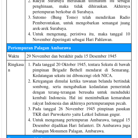
Rakyat Surabaya merasakan ultimatum itu sebagai
penghinaan, maka tidak dihiraukan. Akhirnya
pertempuran berkobar di Surabaya.
Sutomo (Bung Tomo) telah mendirikan Radio
Pemberontakan, untuk mengobarkan semangat juang
arek-arek Surabaya.
Untuk mengenang, peristiwa itu, maka tanggal 10
November diperingati sebagai Hari Pahlawan.
Pertempuran Palagan Ambarawa
Waktu
29 November dan berakhir pada 15 Desember 1945
Ringkasa
Pada tanggal 20 Oktober 1945, tentara Sekutu di bawah
n
pimpinan Brigadir Bethell mendarat di Semarang.
Kedatangan sekutu ini diboncengi oleh NICA.
Ketegangan dimulai ketika tawanan belanda bertindak
sombong, serta mengabaikan kedaulatan pemerintah
dengan terang-terangan berusaha untuk menduduki
kembali Indonesia. Hal ini menimbulkan kemarahan
rakyat Indonesia dan akhirnya pertempuranpun pecah.
Pada tanggal 26 November 1945 pimpinan pasukan
TKR dari Purwokerto yaitu Letkol Isdiman gugur.
Untuk mengenang pertempuran Ambarawa, tanggal 15
Desember dijadikan Hari Infanteri. Di Ambarawa juga
dibangun Monumen Palagan, Ambarawa.