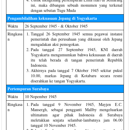
ini, maka dibangun sebuah monumen yang terkenal
dengan sebutan Tugu Muda
Pengambilalihan kekuasaan Jepang di Yogyakarta
Waktu
26 September 1945 - & Oktober 1945
Ringkasa
Tanggal 26 September 1945 semua pegawai instansi
n
pemerintah dan perusahaan yang dikuasai oleh Jepang
mengadakan aksi pemogokan.
Pada tanggal 27 September 1945, KNI daerah
Yogyakarta mengumumkan bahwa kekuasaan di daerah
itu telah berada di tangan pemerintah Republik
Indonesia.
Akhirnya pada tanggal 7 Oktober 1945 sekitar pukul
10.00, markas Jepang di Kotabaru secara resmi
diserahkan ke tangan Yogyakarta.
Pertempuran Surabaya
Waktu
10 Nopember 1945
Ringkasa
Pada tanggal 9 November 1945, Mayjen E.C.
n
Mansergh, sebagai pengganti Mallby mengeluarkan
ultimatum agar pihak Indonesia di Surabaya
meletakkan senjata selambat-lambatnya jam 06.00
tanggal 10 November 1945.