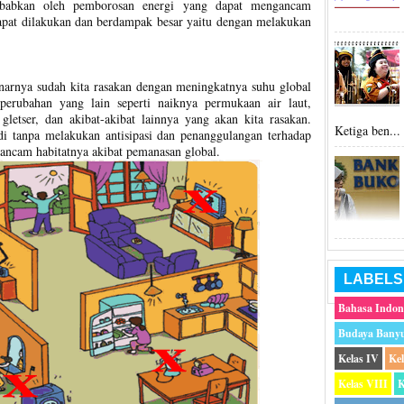
ebabkan oleh pemborosan energi yang dapat mengancam
dapat dilakukan dan berdampak besar yaitu dengan melakukan
arnya sudah kita rasakan dengan meningkatnya suhu global
erubahan yang lain seperti naiknya permukaan air laut,
letser, dan akibat-akibat lainnya yang akan kita rasakan.
Ketiga ben...
adi tanpa melakukan antisipasi dan penanggulangan terhadap
rancam habitatnya akibat pemanasan global.
LABELS
Bahasa Indon
Budaya Bany
Kelas IV
Ke
Kelas VIII
K