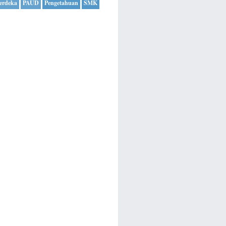
erdeka
PAUD
Pengetahuan
SMK