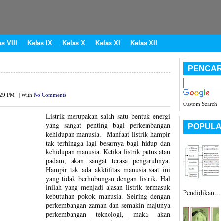
s VIII
Kelas IX
Kelas X
Kelas XI
Kelas XII
PENCAR
:29 PM
|
With
No Comments
Custom Search
Listrik merupakan salah satu bentuk energi
yang sangat penting bagi perkembangan
POPULA
kehidupan manusia. Manfaat listrik hampir
tak terhingga lagi besarnya bagi hidup dan
kehidupan manusia. Ketika listrik putus atau
padam, akan sangat terasa pengaruhnya.
Hampir tak ada akktifitas manusia saat ini
yang tidak berhubungan dengan listrik. Hal
inilah yang menjadi alasan listrik termasuk
Pendidikan...
kebutuhan pokok manusia. Seiring dengan
perkembangan zaman dan semakin majunya
perkembangan teknologi, maka akan