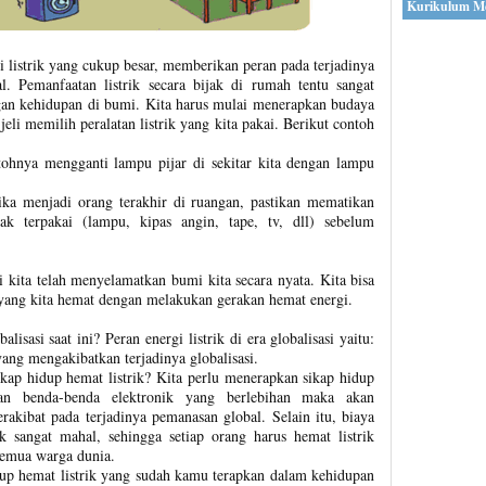
Kurikulum M
listrik yang cukup besar, memberikan peran pada terjadinya
. Pemanfaatan listrik secara bijak di rumah tentu sangat
an kehidupan di bumi. Kita harus mulai menerapkan budaya
 jeli memilih peralatan listrik yang kita pakai. Berikut contoh
ntohnya mengganti lampu pijar di sekitar kita dengan lampu
Jika menjadi orang terakhir di ruangan, pastikan mematikan
dak terpakai (lampu, kipas angin, tape, tv, dll) sebelum
 kita telah menyelamatkan bumi kita secara nyata. Kita bisa
k yang kita hemat dengan melakukan gerakan hemat energi.
alisasi saat ini? Peran energi listrik di era globalisasi yaitu:
ang mengakibatkan terjadinya globalisasi.
kap hidup hemat listrik? Kita perlu menerapkan sikap hidup
an benda-benda elektronik yang berlebihan maka akan
kibat pada terjadinya pemanasan global. Selain itu, biaya
 sangat mahal, sehingga setiap orang harus hemat listrik
 semua warga dunia.
dup hemat listrik yang sudah kamu terapkan dalam kehidupan