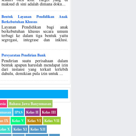
maksud di sini adalah dimana doku...
Bentuk Layanan Pendidikan Anak
Berkebutuhan Khusus
Layanan Pendidikan bagi anak
berkebutuhan khusus secara umum
terbagi ke dalam tiga bentuk yaitu
segregasi, integrase dan inklusi.
Persyaratan Pendirian Bank
Pendirian suatu perisahaan dalam
bentuk apapun haruslah mendapat izin
dari instansi yang terkait terlebih
dahulu, demikian pula izin untuk ...
esia
Bahasa Jawa Banyumasan
umasan
IPAS
Kelas II
Kelas III
las IX
Kelas V
Kelas VI
Kelas VII
elas X
Kelas XI
Kelas XII