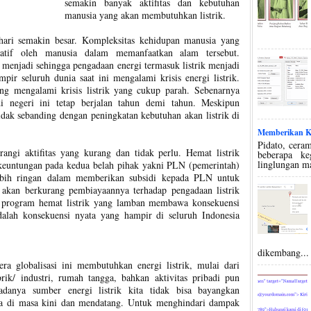
semakin banyak aktifitas dan kebutuhan
manusia yang akan membutuhkan listrik.
 hari semakin besar. Kompleksitas kehidupan manusia yang
egatif oleh manusia dalam memanfaatkan alam tersebut.
menjadi sehingga pengadaan energi termasuk listrik menjadi
pir seluruh dunia saat ini mengalami krisis energi listrik.
ng mengalami krisis listrik yang cukup parah. Sebenarnya
 di negeri ini tetap berjalan tahun demi tahun. Meskipun
tidak sebanding dengan peningkatan kebutuhan akan listrik di
Memberikan Ko
Pidato, ceram
rangi aktifitas yang kurang dan tidak perlu. Hemat listrik
beberapa k
linglungan m
untungan pada kedua belah pihak yakni PLN (pemerintah)
ebih ringan dalam memberikan subsidi kepada PLN untuk
as akan berkurang pembiayaannya terhadap pengadaan listrik
n program hemat listrik yang lamban membawa konsekuensi
dalah konsekuensi nyata yang hampir di seluruh Indonesia
dikembang...
a globalisasi ini membutuhkan energi listrik, mulai dari
brik/ industri, rumah tangga, bahkan aktivitas pribadi pun
adanya sumber energi listrik kita tidak bisa bayangkan
a di masa kini dan mendatang. Untuk menghindari dampak