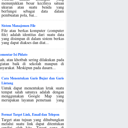
menunjukkan besar kecilnya satuan
ukuran atau suatu benda yang
berfungsi sebagai data dalam
pembuatan pola, bai...
Sistem Manajemen File
File atau berkas komputer (computer
file) adalah identitas dari suatu data
yang disimpan di dalam sistem berkas
yang dapat diakses dan diat...
mentar Isi Pidato
ah, atau khotbah sering dilakukan pada
egiatan baik di sekolah maupun di
asyarakat. Meskipun pada dasarn...
Cara Menentukan Garis Bujur dan Garis
Lintang
Untuk dapat menentukan letak suatu
tempat salah satunya adalah dengan
menggunakan Google Map yang
merupakan layanan pemetaan yang
Format Target Link, Email dan Telepon
Target atau tujuan yang dihubungkan
melalui suatu link dapat ditentukan
sendiri oleh kita. Target yang di