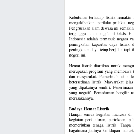
Kebutuhan terhadap listrik semakin
mengakibatkan perilaku-prilaku n
Pengrusakan alam dewasa ini semakin 
terganggu atau mengalami krisis. Ham
Indonesia adalah termasuk negara ya
peningkatan kapasitas daya listrik
peningkatan daya tetap berjalan tapi 
negeri ini.
Hemat listrik diartikan untuk mengu
merupakan program yang membawa ke
dan masyarakat. Pemerintah akan l
ketersediaan listrik. Masyarakat jel
yang dipakainya sendiri. Penerimaa
yang negatif. Pemadaman bergilir a
merasakannya.
Budaya Hemat Listrik
Hampir semua kegiatan manusia di er
kegiatan perkantoran, pertokoan, pa
memerlukan tenaga listrik. Tanpa 
bagaimana jadinya kehidupan manusi