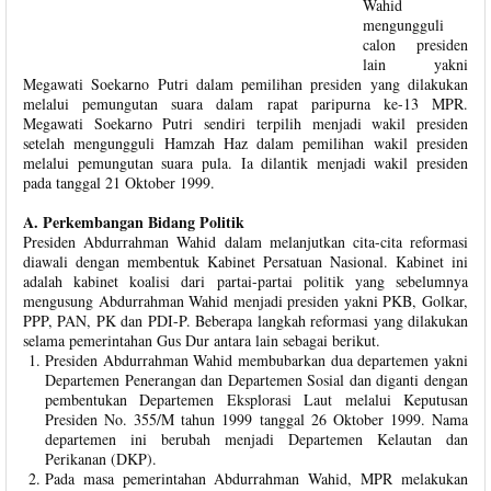
Wahid
mengungguli
calon presiden
lain yakni
Megawati Soekarno Putri dalam pemilihan presiden yang dilakukan
melalui pemungutan suara dalam rapat paripurna ke-13 MPR.
Megawati Soekarno Putri sendiri terpilih menjadi wakil presiden
setelah mengungguli Hamzah Haz dalam pemilihan wakil presiden
melalui pemungutan suara pula. Ia dilantik menjadi wakil presiden
pada tanggal 21 Oktober 1999.
A. Perkembangan Bidang Politik
Presiden Abdurrahman Wahid dalam melanjutkan cita-cita reformasi
diawali dengan membentuk Kabinet Persatuan Nasional. Kabinet ini
adalah kabinet koalisi dari partai-partai politik yang sebelumnya
mengusung Abdurrahman Wahid menjadi presiden yakni PKB, Golkar,
PPP, PAN, PK dan PDI-P. Beberapa langkah reformasi yang dilakukan
selama pemerintahan Gus Dur antara lain sebagai berikut.
Presiden Abdurrahman Wahid membubarkan dua departemen yakni
Departemen Penerangan dan Departemen Sosial dan diganti dengan
pembentukan Departemen Eksplorasi Laut melalui Keputusan
Presiden No. 355/M tahun 1999 tanggal 26 Oktober 1999. Nama
departemen ini berubah menjadi Departemen Kelautan dan
Perikanan (DKP).
Pada masa pemerintahan Abdurrahman Wahid, MPR melakukan