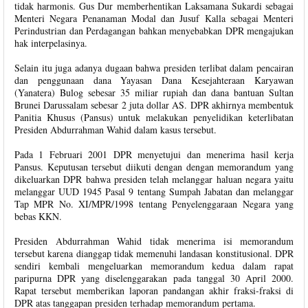
tidak harmonis. Gus Dur memberhentikan Laksamana Sukardi sebagai
Menteri Negara Penanaman Modal dan Jusuf Kalla sebagai Menteri
Perindustrian dan Perdagangan bahkan menyebabkan DPR mengajukan
hak interpelasinya.
Selain itu juga adanya dugaan bahwa presiden terlibat dalam pencairan
dan penggunaan dana Yayasan Dana Kesejahteraan Karyawan
(Yanatera) Bulog sebesar 35 miliar rupiah dan dana bantuan Sultan
Brunei Darussalam sebesar 2 juta dollar AS. DPR akhirnya membentuk
Panitia Khusus (Pansus) untuk melakukan penyelidikan keterlibatan
Presiden Abdurrahman Wahid dalam kasus tersebut.
Pada 1 Februari 2001 DPR menyetujui dan menerima hasil kerja
Pansus. Keputusan tersebut diikuti dengan dengan memorandum yang
dikeluarkan DPR bahwa presiden telah melanggar haluan negara yaitu
melanggar UUD 1945 Pasal 9 tentang Sumpah Jabatan dan melanggar
Tap MPR No. XI/MPR/1998 tentang Penyelenggaraan Negara yang
bebas KKN.
Presiden Abdurrahman Wahid tidak menerima isi memorandum
tersebut karena dianggap tidak memenuhi landasan konstitusional. DPR
sendiri kembali mengeluarkan memorandum kedua dalam rapat
paripurna DPR yang diselenggarakan pada tanggal 30 April 2000.
Rapat tersebut memberikan laporan pandangan akhir fraksi-fraksi di
DPR atas tanggapan presiden terhadap memorandum pertama.