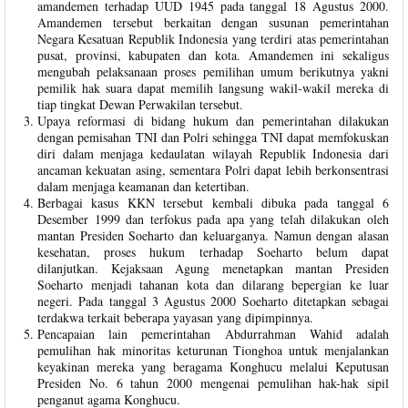
amandemen terhadap UUD 1945 pada tanggal 18 Agustus 2000.
Amandemen tersebut berkaitan dengan susunan pemerintahan
Negara Kesatuan Republik Indonesia yang terdiri atas pemerintahan
pusat, provinsi, kabupaten dan kota. Amandemen ini sekaligus
mengubah pelaksanaan proses pemilihan umum berikutnya yakni
pemilik hak suara dapat memilih langsung wakil-wakil mereka di
tiap tingkat Dewan Perwakilan tersebut.
Upaya reformasi di bidang hukum dan pemerintahan dilakukan
dengan pemisahan TNI dan Polri sehingga TNI dapat memfokuskan
diri dalam menjaga kedaulatan wilayah Republik Indonesia dari
ancaman kekuatan asing, sementara Polri dapat lebih berkonsentrasi
dalam menjaga keamanan dan ketertiban.
Berbagai kasus KKN tersebut kembali dibuka pada tanggal 6
Desember 1999 dan terfokus pada apa yang telah dilakukan oleh
mantan Presiden Soeharto dan keluarganya. Namun dengan alasan
kesehatan, proses hukum terhadap Soeharto belum dapat
dilanjutkan. Kejaksaan Agung menetapkan mantan Presiden
Soeharto menjadi tahanan kota dan dilarang bepergian ke luar
negeri. Pada tanggal 3 Agustus 2000 Soeharto ditetapkan sebagai
terdakwa terkait beberapa yayasan yang dipimpinnya.
Pencapaian lain pemerintahan Abdurrahman Wahid adalah
pemulihan hak minoritas keturunan Tionghoa untuk menjalankan
keyakinan mereka yang beragama Konghucu melalui Keputusan
Presiden No. 6 tahun 2000 mengenai pemulihan hak-hak sipil
penganut agama Konghucu.