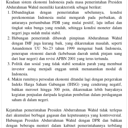
Keadaan sistem ekonomi Indonesia pada masa pemerintahan Presiden
Abdurahman Wahid memiliki karakteristik sebagai berikut:
Dibandingkan dengan pemerintahan sebelumnya, kondisi
perekonomian Indonesia mulai mengarah pada perbaikan, di
antaranya pertumbuhan PDB yang mulai positif, laju inflasi dan
tingkat suku bunga yang rendah, sehingga kondisi moneter dalam
negeri juga sudah mulai stabil.
Hubungan pemerintah dibawah pimpinan Abdurahman Wahid
dengan IMF juga kurang baik, yang dikarenakan masalah, seperti
Amandemen UU No.23 tahun 1999 mengenai bank Indonesia,
penerapan otonomi daerah (kebebasan daerah untuk pinjam uang
dari luar negeri) dan revisi APBN 2001 yang terus tertunda.
Politik dan sosial yang tidak stabil semakin parah yang membuat
investor asing menjadi enggan untuk menanamkan modal di
Indonesia.
Makin rumitnya persoalan ekonomi ditandai lagi dengan pergerakan
Indeks Harga Saham Gabungan (IHSG) yang cenderung negatif,
bahkan merosot hingga 300 poin, dikarenakan lebih banyaknya
kegiatan penjualan daripada kegiatan pembelian dalam perdagangan
saham di dalam negeri.
Kejatuhan pemerintahan Presiden Abdurrahman Wahid tidak terlepas
dari akumulasi berbagai gagasan dan keputusannya yang kontroversial.
Hubungan Presiden Abdurrahman Wahid dengan DPR dan bahkan
dengan beberapa menteri dalam kabinet pemerintahannya terbilang