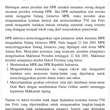
Hubungan antara presiden dan DPR semakin memanas seiring dengan
ancaman presiden terhadap DPR. Jika DPR melanjutkan niat mereka
untuk menggelar Sidang Istimewa MPR, maka presiden akan
mengumumkan keadaan darurat dan memerintahkan TNI dan Polri
untuk mengambil tindakan hukum terhadap sejumlah orang tertentu
yang dianggap menjadi tokoh yang aktif menyudutkan pemerintah.
DPR akhirnya menyelenggarakan rapat paripurna untuk meminta MPR
mengadakan Sidang Istimewa MPR. Pada tanggal 21 Juli 2001 MPR
menyelenggarakan Sidang Istimewa yang dipimpin oleh ketua MPR
Amien Rais. Menyadari posisinya yang terancam, presiden selanjutnya
mengeluarkan Maklumat Presiden tertanggal 22 Juli 2001. Maklumat
tersebut selanjutnya disebut Dekrit Presiden yang berisi.
Membekukan MPR dan DPR Republik Indonesia.
Mengembalikan kedaulatan ke tangan rakyat dan mengambil
tindakan serta menyusun badan-badan yang diperlukan untuk
menyelenggarakan pemilu dalam waktu satu tahun.
Menyelamatkan gerakan reformasi total dari hambatan unsur-unsur
Orde Baru dengan membekukan Partai Golkar sambil menunggu
keputusan Mahkamah Agung.
Namun isi dekrit tersebut tidak dapat dijalankan terutama karena TNI
dan Polri yang diperintahkan untuk mengamankan langkah-langkah
penyelamatan tidak melaksanakan tugasnya. Seperti yang dijelaskan