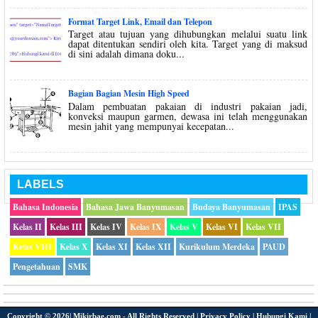
Format Target Link, Email dan Telepon
Target atau tujuan yang dihubungkan melalui suatu link
dapat ditentukan sendiri oleh kita. Target yang di maksud
di sini adalah dimana doku...
Bagian Bagian Mesin High Speed
Dalam pembuatan pakaian di industri pakaian jadi,
konveksi maupun garmen, dewasa ini telah menggunakan
mesin jahit yang mempunyai kecepatan...
LABELS
Bahasa Indonesia
Bahasa Jawa Banyumasan
Budaya Banyumasan
IPAS
Kelas II
Kelas III
Kelas IV
Kelas IX
Kelas V
Kelas VI
Kelas VII
Kelas VIII
Kelas X
Kelas XI
Kelas XII
Kurikulum Merdeka
PAUD
Pengetahuan
SMK
Copyright ©
2026|
Mikirbae.com
- All Rights Reserved |
Privacy Policy
|
Hubungi Kami
|