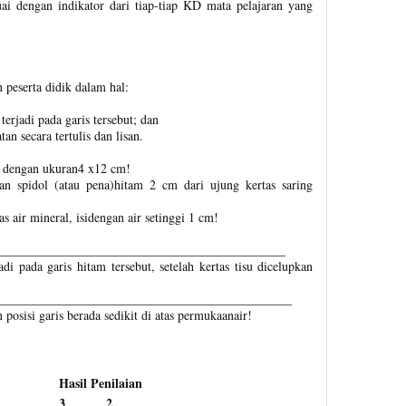
uai dengan indikator dari tiap-tiap KD mata pelajaran yang
 peserta didik dalam hal:
erjadi pada garis tersebut; dan
 secara tertulis dan lisan.
su dengan ukuran4 x12 cm!
an spidol (atau pena)hitam 2 cm dari ujung kertas saring
s air mineral, isidengan air setinggi 1 cm!
_____________________________________________
di pada garis hitam tersebut, setelah kertas tisu dicelupkan
______________________________________________
n posisi garis berada sedikit di atas permukaanair!
Hasil Penilaian
3
2