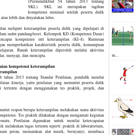
(Permendikbud 54 tahun 2013 tentang
SKL). SKL ini merupakan tagihan
kompetensi minimal setelah peserta didik
tau lebih dan dinyatakan lulus.
lan meliputi keterampilan peserta didik yang dipelajari di
alam sudut pandang/teori. Kelompok KD (Kompetensi Dasar)
ncapai kompetensi inti keterampilan (KI-4). Rumusan
an memperhatikan karakteristik peserta didik, kemampuan
elajaran. Ranah keterampilan diperoleh melalui aktivitas
m...
r, menyaji, dan mencipta.
aian kompetensi keterampilan
erampilan
tahun 2013 tentang Standar Penilaian, pendidik menilai
laian kinerja, yaitu penilaian yang menuntut peserta didik
i tertentu dengan menggunakan tes praktik, projek, dan
nuntut respon berupa keterampilan melakukan suatu aktivitas
kompetensi. Tes praktik dilakukan dengan mengamati kegiatan
suatu. Penilaian digunakan untuk menilai ketercapaian
k melakukan tugas tertentu seperti: praktik di laboratorium,
ermain peran, memainkan alat musik, bernyanyi, membaca