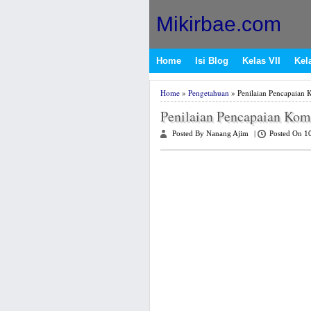
Mikirbae.com
Home
Isi Blog
Kelas VII
Kela
Home
»
Pengetahuan
» Penilaian Pencapaian 
Penilaian Pencapaian Kom
Posted By Nanang Ajim
|
Posted On 1