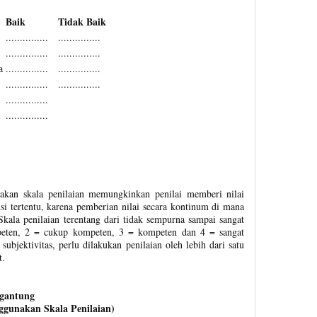
Baik
Tidak Baik
...............
...............
...............
...............
a
...............
...............
...............
...............
...............
...............
akan skala penilaian memungkinkan penilai memberi nilai
i tertentu, karena pemberian nilai secara kontinum di mana
. Skala penilaian terentang dari tidak sempurna sampai sangat
peten, 2 = cukup kompeten, 3 = kompeten dan 4 = sangat
bjektivitas, perlu dilakukan penilaian oleh lebih dari satu
t.
gantung
gunakan Skala Penilaian)