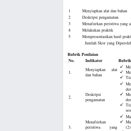
1
Menyiapkan alat dan bahan
2
Deskripsi pengamatan
3
Menafsirkan peristiwa yang a
4
Melakukan praktik
5
Mempresentasikan hasil prakt
Jumlah Skor yang Diperole
Rubrik Penilaian
No.
Indikator
Rubri
Men
Menyiapkan alat
1.
Men
dan bahan
Tid
Mem
den
Deskripsi
Mem
2.
pengamatan
den
Ti
ses
Mam
Menafsirkan
Ma
3.
peristiwa yang
(2)