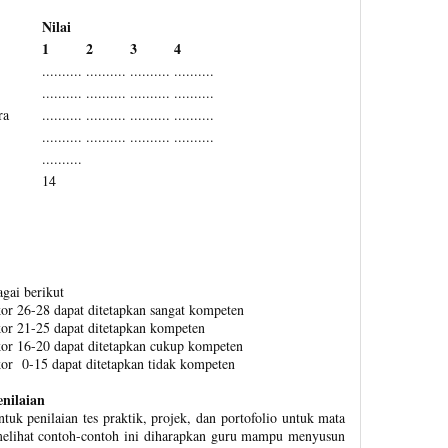
Nilai
1
2
3
4
..........
..........
..........
..........
..........
..........
..........
..........
ra
..........
..........
..........
..........
..........
..........
..........
..........
..........
14
agai berikut
or 26-28 dapat ditetapkan sangat kompeten
or 21-25 dapat ditetapkan kompeten
kor 16-20 dapat ditetapkan cukup kompeten
or 0-15 dapat ditetapkan tidak kompeten
nilaian
ntuk penilaian tes praktik, projek, dan portofolio untuk mata
melihat contoh-contoh ini diharapkan guru mampu menyusun