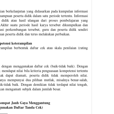
aian berkelanjutan yang didasarkan pada kumpulan informasi
puan peserta didik dalam satu periode tertentu. Informasi
a didik atau hasil ulangan dari proses pembelajaran yang
. Akhir suatu periode hasil karya tersebut dikumpulkan dan
masi perkembangan tersebut, guru dan peserta didik sendiri
n peserta didik dan terus melakukan perbaikan.
petensi keterampilan
rampilan berbentuk daftar cek atau skala penilaian (rating
an dengan menggunakan daftar cek (baik-tidak baik). Dengan
 mendapat nilai bila kriteria penguasaan kompetensi tertentu
dak dapat diamati, peserta didik tidak memperoleh nilai.
anya mempunyai dua pilihan mutlak, misalnya benar-salah,
ik-tidak baik. Dengan demikian tidak terdapat nilai tengah,
akan mengamati subjek dalam jumlah besar.
 Lompat Jauh Gaya Menggantung
gunakan Daftar Tanda Cek)
_____