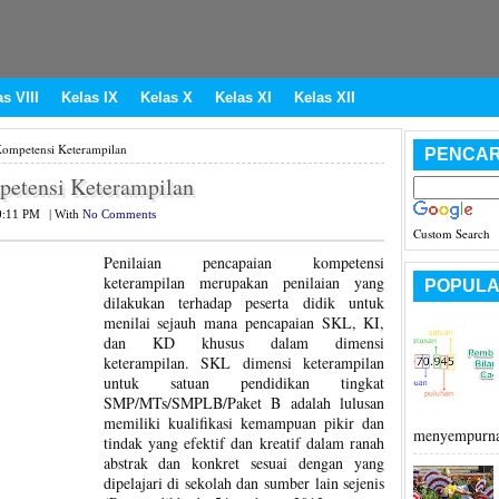
s VIII
Kelas IX
Kelas X
Kelas XI
Kelas XII
Kompetensi Keterampilan
PENCAR
petensi Keterampilan
0:11 PM
|
With
No Comments
Custom Search
Penilaian pencapaian kompetensi
keterampilan merupakan penilaian yang
POPULA
dilakukan terhadap peserta didik untuk
menilai sejauh mana pencapaian SKL, KI,
dan KD khusus dalam dimensi
keterampilan. SKL dimensi keterampilan
untuk satuan pendidikan tingkat
SMP/MTs/SMPLB/Paket B adalah lulusan
memiliki kualifikasi kemampuan pikir dan
menyempurna
tindak yang efektif dan kreatif dalam ranah
abstrak dan konkret sesuai dengan yang
dipelajari di sekolah dan sumber lain sejenis