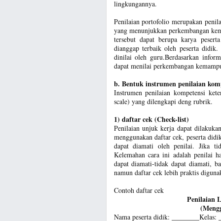
lingkungannya.
Penilaian portofolio merupakan penil
yang menunjukkan perkembangan kemam
tersebut dapat berupa karya pesert
dianggap terbaik oleh peserta didik
dinilai oleh guru.Berdasarkan infor
dapat menilai perkembangan kemampua
b. Bentuk instrumen penilaian kom
Instrumen penilaian kompetensi kete
scale) yang dilengkapi deng rubrik.
1) daftar cek (Check-list)
Penilaian unjuk kerja dapat dilakuk
menggunakan daftar cek, peserta didik
dapat diamati oleh penilai. Jika ti
Kelemahan cara ini adalah penilai h
dapat diamati-tidak dapat diamati, ba
namun daftar cek lebih praktis digun
Contoh daftar cek
Penilaian
(Meng
Nama peserta didik: ________Kelas: 