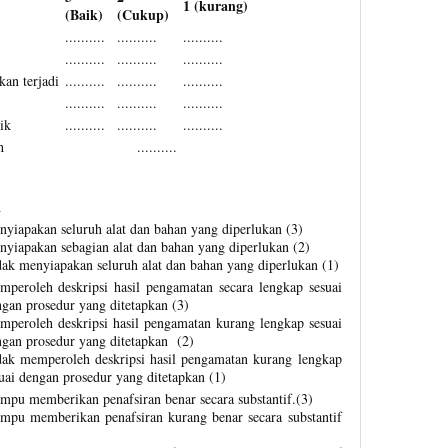
1 (kurang)
(Baik)
(Cukup)
..........
..........
..........
..........
..........
..........
kan terjadi
..........
..........
..........
..........
..........
..........
ik
..........
..........
..........
h
..........
k
yiapakan seluruh alat dan bahan yang diperlukan (3)
yiapakan sebagian alat dan bahan yang diperlukan (2)
ak menyiapakan seluruh alat dan bahan yang diperlukan (1)
peroleh deskripsi hasil pengamatan secara lengkap sesuai
gan prosedur yang ditetapkan (3)
peroleh deskripsi hasil pengamatan kurang lengkap sesuai
gan prosedur yang ditetapkan (2)
dak memperoleh deskripsi hasil pengamatan kurang lengkap
uai dengan prosedur yang ditetapkan (1)
pu memberikan penafsiran benar secara substantif.(3)
mpu memberikan penafsiran kurang benar secara substantif