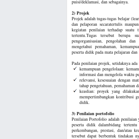
puisi/deklamasi, dan sebagainya.
2) Projek
Projek adalah tugas-tugas belajar (le
dan pelaporan secaratertulis maupu
kegiatan penilaian terhadap suatu 
tertentu.Tugas tersebut berupa s
pengorganisasian, pengolahan dan 
mengetahui pemahaman, kemampuan
peserta didik pada mata pelajaran dan i
Pada penilaian projek, setidaknya ada 
kemampuan pengelolaan: kemampu
informasi dan mengelola waktu pe
relevansi, kesesuaian dengan ma
tahap pengetahuan, pemahaman da
keaslian: proyek yang dilakuka
mempertimbangkan kontribusi gu
didik.
3) Penilaian portofolio
Penilaian Portofolio adalah penilaia
peserta didik dalambidang tertentu 
perkembangan, prestasi, dan/atau kr
tersebut dapat berbentuk tindakan n