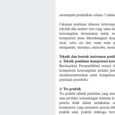
menempuh pendidikan selama 3 tahun a
Cakupan penilaian dimensi keterampi
sekolah dan sumber lain yang sama d
keterampilan dirumuskan untuk me
kompetensi dasar dikembangkan deng
awal, serta ciri dari suatu mata p
mengamati, menanya, mencoba, menala
Teknik dan bentuk instrumen penil
a. Teknik penilaian kompetensi ket
Berdasarkan Permendikbud nomor 66 
kompetensi keterampilan melalui peni
mendemonstrasikan suatu kompetens
penilaian portofolio.
1) Tes praktik
Tes praktik adalah penilaian yang me
atau perilaku sesuaidengan tuntutan 
peserta didik dalam melakukan se
kompetensi yang menuntut peserta didi
praktik salat, praktik olahraga, b