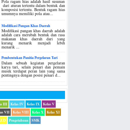
Pola ragam hias adalah hasil susunan
dari aturan tertentu dalam bentuk dan
komposisi tertentu. Bentuk ragam hias
umumnya memiliki pola atau...
Modifikasi Pangan Khas Daerah
Modifikasi pangan khas daerah adalah
adalah cara merubah bentuk dan rasa
makanan khas daerah dari yang
kurang menarik menjadi lebih
menarik ...
Pembentukan Panitia Pergelaran Tari
Dalam sebuah kegiatan pergelaran
karya tari, selain penari dan pemain
musik terdapat peran lain yang sama
pentingnya dengan posisi penari d...
s III
Kelas IV
Kelas IX
Kelas V
as VII
Kelas VIII
Kelas X
Kelas XI
AUD
Pengetahuan
SMK