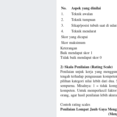
No.
Aspek yang dinilai
1.
Teknik awalan
2.
Teknik tumpuan
3.
Sikap/posisi tubuh saat di udar
4.
Teknik mendarat
Skor yang dicapai
Skor maksimum
Keterangan
Baik mendapat skor 1
Tidak baik mendapat skor 0
2) Skala Penilaian (Rating Scale)
Penilaian unjuk kerja yang menggun
tengah terhadap penguasaan kompetens
pilihan kategori nilai lebih dari dua
sempurna. Misalnya: 1 = tidak kom
kompeten. Untuk memperkecil faktor su
orang, agar hasil penilaian lebih akura
Contoh rating scales
Penilaian Lompat Jauh Gaya Meng
(Meng