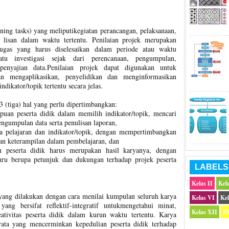
arning tasks) yang meliputikegiatan perancangan, pelaksanaan,
n lisan dalam waktu tertentu. Penilaian projek merupakan
tugas yang harus diselesaikan dalam periode atau waktu
uatu investigasi sejak dari perencanaan, pengumpulan,
penyajian data.Penilaian projek dapat digunakan untuk
 mengaplikasikan, penyelidikan dan menginformasikan
ndikator/topik tertentu secara jelas.
3 (tiga) hal yang perlu dipertimbangkan:
an peserta didik dalam memilih indikator/topik, mencari
ngumpulan data serta penulisan laporan,
ta pelajaran dan indikator/topik, dengan mempertimbangkan
n keterampilan dalam pembelajaran, dan
n peserta didik harus merupakan hasil karyanya, dengan
ru berupa petunjuk dan dukungan terhadap projek peserta
LABELS
Kelas II
Kela
n yang dilakukan dengan cara menilai kumpulan seluruh karya
Kelas VI
Kel
yang bersifat reflektif-integratif untukmengetahui minat,
Kelas XII
P
eativitas peserta didik dalam kurun waktu tertentu. Karya
yata yang mencerminkan kepedulian peserta didik terhadap