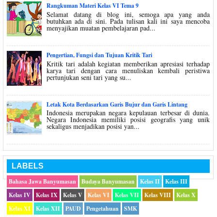
Rangkuman Materi Kelas VI Tema 9
Selamat datang di blog ini, semoga apa yang anda
butuhkan ada di sini. Pada tulisan kali ini saya mencoba
menyajikan muatan pembelajaran pad...
Pengertian, Fungsi dan Tujuan Kritik Tari
Kritik tari adalah kegiatan memberikan apresiasi terhadap
karya tari dengan cara menuliskan kembali peristiwa
pertunjukan seni tari yang su...
Letak Kota Berdasarkan Garis Bujur dan Garis Lintang
Indonesia merupakan negara kepulauan terbesar di dunia.
Negara Indonesia memiliki posisi geografis yang unik
sekaligus menjadikan posisi yan...
LABELS
Bahasa Jawa Banyumasan
Budaya Banyumasan
Kelas II
Kelas III
Kelas IV
Kelas IX
Kelas V
Kelas VI
Kelas VII
Kelas VIII
Kelas X
Kelas XI
Kelas XII
PAUD
Pengetahuan
SMK