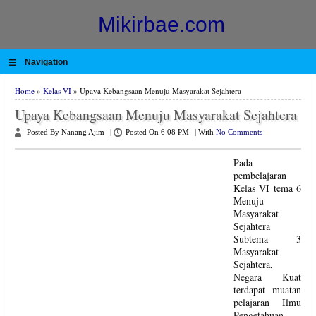
Mikirbae.com
≡
Navigation
Home
»
Kelas VI
» Upaya Kebangsaan Menuju Masyarakat Sejahtera
Upaya Kebangsaan Menuju Masyarakat Sejahtera
Posted By Nanang Ajim
|
Posted On 6:08 PM
|
With
No Comments
Pada
pembelajaran
Kelas VI tema 6
Menuju
Masyarakat
Sejahtera
Subtema 3
Masyarakat
Sejahtera,
Negara Kuat
terdapat muatan
pelajaran Ilmu
Pengetahuan