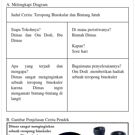
A. Melengkapi Diagram
Judul Cerita: Teropong Binokular dan Bintang Jatuh
Siapa Tokohnya?
Di mana peristiwanya?
Dimas dan Om Dodi, Ibu
Rumah Dimas
Dimas
Kapan?
Sore hari
Apa yang terjadi dan
Bagaimana penyelesaiannya?
mengapa?
Om Dodi .memberikan hadiah
Dimas sangat menginginkan
sebuah teropong binokuler
sebuah teropong binokuler
karena Dimas ingin
mengamati bintang-bintang di
langit
B. Gambar Penjelasan Cerita Pendek