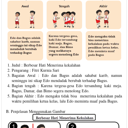
Judul : Berbesar Hati Menerima kekalahan
Pengarang : Fitri Kurnia Sari
Bagaian Awal : Edo dan Bagus adalah sahabat karib, namun
seminggu ini sikap Edo mendadak berubah terhadap Bagus.
Bagian tengah : Karena tergesa-gesa Edo tersandung kaki meja.
Bagus, Damar, dan Bimo segera menolong Edo.
Bagian Akhir : Edo mengaku tidak bisa menerima kekalahan pada
waktu pemilihan ketua kelas, lalu Edo meminta maaf pada Bagus.
B. Penjelasan Menggunakan Gambar