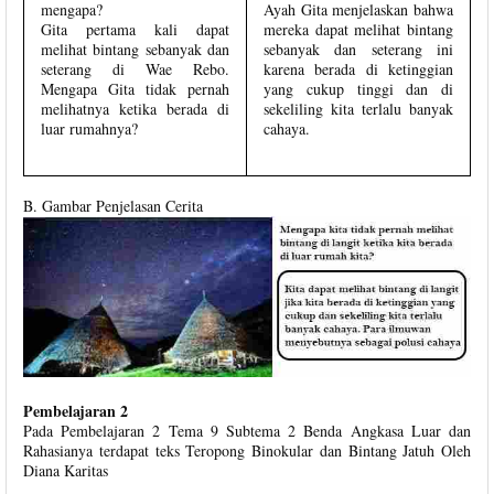
mengapa?
Ayah Gita menjelaskan bahwa
Gita pertama kali dapat
mereka dapat melihat bintang
melihat bintang sebanyak dan
sebanyak dan seterang ini
seterang di Wae Rebo.
karena berada di ketinggian
Mengapa Gita tidak pernah
yang cukup tinggi dan di
melihatnya ketika berada di
sekeliling kita terlalu banyak
luar rumahnya?
cahaya.
B. Gambar Penjelasan Cerita
Pembelajaran 2
Pada Pembelajaran 2 Tema 9 Subtema 2 Benda Angkasa Luar dan
Rahasianya terdapat teks Teropong Binokular dan Bintang Jatuh Oleh
Diana Karitas