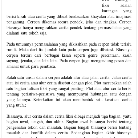
fiksi adalah
karangan yang
berisi kisah atau cerita yang dibuat berdasarkan khayalan atau imajinasi
pengarang. Cerpen dikemas secara pendek, jelas dan ringkas. Cerpen
biasanya hanya mengisahkan cerita pendek tentang permasalahan yang
dialami satu tokoh saja.
Pada umumnya permasalahan yang dikisahkan pada cerpen tidak terlalu
rumit. Maka dari itu jumlah kata pada cerpen juga dibatasi. Biasanya
cerpen terdiri dari berbagai kisah seperti genre percintaan, kasih
sayang, jenaka, dan lain-lain. Pada cerpen juga mengandung pesan dan
amanat untuk para pembaca.
Salah satu unsur dalam cerpen adalah alur atau jalan cerita. Jalan cerita
atau isi cerita atau alur cerita disebut dengan plot. Plot merupakan salah
satu bagian tulisan fiksi yang sangat penting. Plot atau alur cerita berisi
tentang peristiwa-peristiwa yang mempunyai hubungan satu dengan
yang lainnya. Keterkaitan ini akan membentuk satu kesatuan cerita
yang utuh.;
Biasanya, alur cerita dalam cerita fiksi dibagi menjadi tiga bagian, yaitu
bagian awal, tengah, dan akhir. Bagian awal biasanya berisi tentang
pengenalan tokoh dan masalah. Bagian tengah biasanya berisi tentang
masalah dan konflik dalam cerita. Sedangkan bagian akhir biasanya