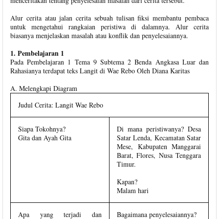
menceritakan tentang penyelesaian masalah dari cerita tersebut.
Alur cerita atau jalan cerita sebuah tulisan fiksi membantu pembaca
untuk mengetahui rangkaian peristiwa di dalamnya. Alur cerita
biasanya menjelaskan masalah atau konflik dan penyelesaiannya.
1. Pembelajaran 1
Pada Pembelajaran 1 Tema 9 Subtema 2 Benda Angkasa Luar dan
Rahasianya terdapat teks Langit di Wae Rebo Oleh Diana Karitas
A. Melengkapi Diagram
Judul Cerita: Langit Wae Rebo
Siapa Tokohnya?
Di mana peristiwanya? Desa
Gita dan Ayah Gita
Satar Lenda, Kecamatan Satar
Mese, Kabupaten Manggarai
Barat, Flores, Nusa Tenggara
Timur.
Kapan?
Malam hari
Apa yang terjadi dan
Bagaimana penyelesaiannya?