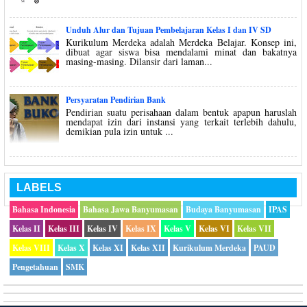
Unduh Alur dan Tujuan Pembelajaran Kelas I dan IV SD
Kurikulum Merdeka adalah Merdeka Belajar. Konsep ini,
dibuat agar siswa bisa mendalami minat dan bakatnya
masing-masing. Dilansir dari laman...
Persyaratan Pendirian Bank
Pendirian suatu perisahaan dalam bentuk apapun haruslah
mendapat izin dari instansi yang terkait terlebih dahulu,
demikian pula izin untuk ...
LABELS
Bahasa Indonesia
Bahasa Jawa Banyumasan
Budaya Banyumasan
IPAS
Kelas II
Kelas III
Kelas IV
Kelas IX
Kelas V
Kelas VI
Kelas VII
Kelas VIII
Kelas X
Kelas XI
Kelas XII
Kurikulum Merdeka
PAUD
Pengetahuan
SMK