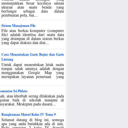
menunjukkan besar kecilnya satuan
ukuran atau suatu benda yang
berfungsi sebagai data dalam
pembuatan pola, bai...
Sistem Manajemen File
File atau berkas komputer (computer
file) adalah identitas dari suatu data
yang disimpan di dalam sistem berkas
yang dapat diakses dan diat...
Cara Menentukan Garis Bujur dan Garis
Lintang
Untuk dapat menentukan letak suatu
tempat salah satunya adalah dengan
menggunakan Google Map yang
merupakan layanan pemetaan yang
mentar Isi Pidato
ah, atau khotbah sering dilakukan pada
egiatan baik di sekolah maupun di
asyarakat. Meskipun pada dasarn...
Rangkuman Materi Kelas IV Tema 9
Selamat datang di blog ini, semoga
apa yang anda butuhkan ada di sini.
Pada semester 2 kelas IV diawali