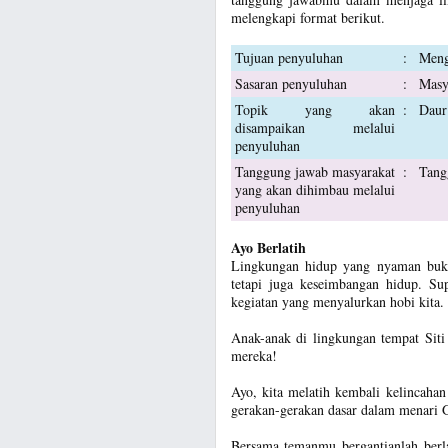
melengkapi format berikut.
Tujuan penyuluhan
:
Meng
Sasaran penyuluhan
:
Masya
Topik yang akan
:
Daur
disampaikan melalui
penyuluhan
Tanggung jawab masyarakat
:
Tang
yang akan dihimbau melalui
penyuluhan
Ayo Berlatih
Lingkungan hidup yang nyaman bukan
tetapi juga keseimbangan hidup. Su
kegiatan yang menyalurkan hobi kita.
Anak-anak di lingkungan tempat Siti
mereka!
Ayo, kita melatih kembali kelincahan
gerakan-gerakan dasar dalam menari G
Bersama temanmu bergantianlah berl