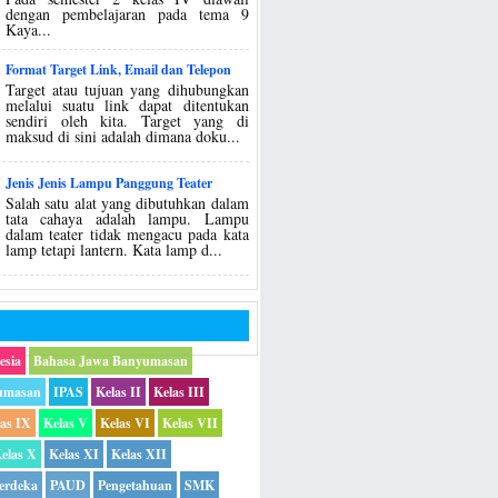
dengan pembelajaran pada tema 9
Kaya...
Format Target Link, Email dan Telepon
Target atau tujuan yang dihubungkan
melalui suatu link dapat ditentukan
sendiri oleh kita. Target yang di
maksud di sini adalah dimana doku...
Jenis Jenis Lampu Panggung Teater
Salah satu alat yang dibutuhkan dalam
tata cahaya adalah lampu. Lampu
dalam teater tidak mengacu pada kata
lamp tetapi lantern. Kata lamp d...
esia
Bahasa Jawa Banyumasan
umasan
IPAS
Kelas II
Kelas III
las IX
Kelas V
Kelas VI
Kelas VII
elas X
Kelas XI
Kelas XII
erdeka
PAUD
Pengetahuan
SMK