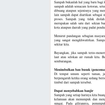
Sampah bukanlah hal yang baru bagi kit
sampah adalah semacam kotoran, set
dibuang ataupun sejenisnya yang me
lain sampah dapat diartikan sebagai m
proses. Sampah yang tidak diolah
merupakan salah satu dari sekian ba
kota ataupun daerah yang padat pend
Menurut pandangan sebagian masyara
yang sangat mengkhwatirkan. Sampa
sekitar kita.
Bayangkan, jika sampah terus-meneru
laut atau selokan air rumah kita. 
sembarangan.
Menimbulkan bau busuk (pencema
Di tempat umum seperti taman, jal
berpengaruh ketika orang sedang beris
timbul dari sampah tersebut.
Dapat menyebabkan banjir
Sampah yang setiap harinya kita buang
kelamaan akan menumpuk dan meng
sungai. Pada gilirannya, penump