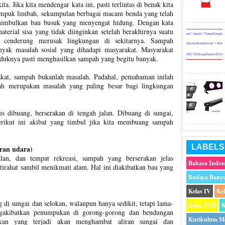
a. Jika kita mendengar kata ini, pasti terlintas di benak kita
umpuk limbah, sekumpulan berbagai macam benda yang telah
nimbulkan bau busuk yang menyengat hidung. Dengan kata
aterial sisa yang tidak diinginkan setelah berakhirnya suatu
 cenderung merusak lingkungan di sekitarnya. Sampah
nyak masalah sosial yang dihadapi masyarakat. Masyarakat
uduknya pasti menghasilkan sampah yang begitu banyak.
kat, sampah bukanlah masalah. Padahal, pemahaman inilah
h merupakan masalah yang paling besar bagi lingkungan
s dibuang, berserakan di tengah jalan. Dibuang di sungai,
Berikut ini akibat yang timbul jika kita membuang sampah
LABELS
ran udara)
an, dan tempat rekreasi, sampah yang berserakan jelas
Bahasa Indon
tirahat sambil menikmati alam. Hal ini diakibatkan bau yang
Budaya Bany
Kelas IV
Ke
 di sungai dan selokan, walaupun hanya sedikit, tetapi lama-
Kelas VIII
K
akibatkan penumpukan di gorong-gorong dan bendungan
Kurikulum M
ukan yang terjadi akan menghambat aliran sungai dan