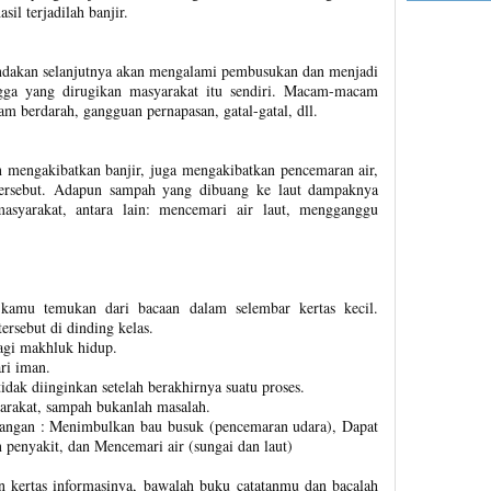
il terjadilah banjir.
dakan selanjutnya akan mengalami pembusukan dan menjadi
gga yang dirugikan masyarakat itu sendiri. Macam-macam
m berdarah, gangguan pernapasan, gatal-gatal, dll.
n mengakibatkan banjir, juga mengakibatkan pencemaran air,
 tersebut. Adapun sampah yang dibuang ke laut dampaknya
asyarakat, antara lain: mencemari air laut, mengganggu
 kamu temukan dari bacaan dalam selembar kertas kecil.
ersebut di dinding kelas.
agi makhluk hidup.
ri iman.
idak diinginkan setelah berakhirnya suatu proses.
arakat, sampah bukanlah masalah.
ngan : Menimbulkan bau busuk (pencemaran udara), Dapat
penyakit, dan Mencemari air (sungai dan laut)
kertas informasinya, bawalah buku catatanmu dan bacalah