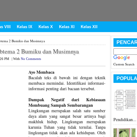
s VIII
Kelas IX
Kelas X
Kelas XI
Kelas XII
ubtema 2 Bumiku dan Musimnya
PENCAR
ubtema 2 Bumiku dan Musimnya
:26 PM
|
With
No Comments
Custom Search
Ayo Membaca
Bacalah teks di bawah ini dengan teknik
POPULA
membaca memindai. Identifikasi informasi-
informasi penting dari bacaan tersebut.
Dampak Negatif dari Kebiasaan
Membuang Sampah Sembarangan
Lingkungan merupakan salah satu sumber
daya alam yang sangat besar artinya bagi
Pendidikan...
makhluk hidup. Lingkungan merupakan
karunia Tuhan yang tidak ternilai. Tanpa
lingkungan tidak akan ada kehidupan. Oleh