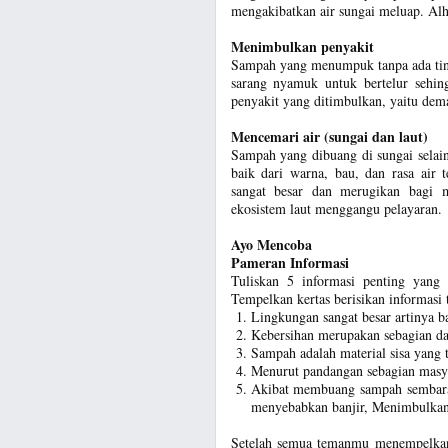
mengakibatkan air sungai meluap. Alhas
Menimbulkan penyakit
Sampah yang menumpuk tanpa ada tin
sarang nyamuk untuk bertelur sehin
penyakit yang ditimbulkan, yaitu dema
Mencemari air (sungai dan laut)
Sampah yang dibuang di sungai selai
baik dari warna, bau, dan rasa air
sangat besar dan merugikan bagi m
ekosistem laut menggangu pelayaran.
Ayo Mencoba
Pameran Informasi
Tuliskan 5 informasi penting yang
Tempelkan kertas berisikan informasi t
Lingkungan sangat besar artinya b
Kebersihan merupakan sebagian da
Sampah adalah material sisa yang t
Menurut pandangan sebagian masy
Akibat membuang sampah sembara
menyebabkan banjir, Menimbulkan 
Setelah semua temanmu menempelkan 