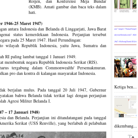
Roijen, dan Konferensi Meja Bundar
(KMB). Amati gambar dan baca teks dalam
hati.
er 1946-25 Maret 1947)
ngan antara Indonesia dan Belanda di Linggarjati, Jawa Barat
enai status kemerdekaan Indonesia. Perjanjian tersebut
negara pada 25 Maret 1947. Hasil Perundingan:
to wilayah Republik Indonesia, yaitu Jawa, Sumatra dan
h RI paling lambat tanggal 1 Januari 1949.
kat membentuk negara Republik Indonesia Serikat (RIS).
harus tergabung dalam Commonwealth/ Persemakmuran.
ulkan pro dan kontra di kalangan masyarakat Indonesia.
Ketiga ben...
idak berjalan mulus. Pada tanggal 20 Juli 1947, Gubernur
atakan bahwa Belanda tidak terikat lagi dengan perjanjian
slah Agresi Militer Belanda I.
47 – 17 Januari 1948)
esia dan Belanda. Perjanjian ini ditandatangani pada tanggal
 Amerika Serikat (USS Renville), yang berlabuh di pelabuhan
dikembang...