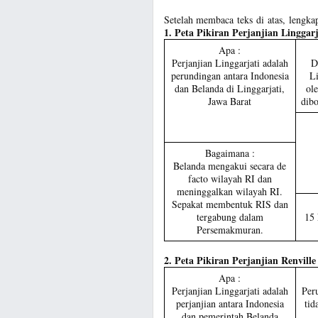
Setelah membaca teks di atas, lengka
1. Peta Pikiran Perjanjian Linggarj
Apa :
Perjanjian Linggarjati adalah
D
perundingan antara Indonesia
Li
dan Belanda di Linggarjati,
ol
Jawa Barat
dib
Bagaimana :
Belanda mengakui secara de
facto wilayah RI dan
meninggalkan wilayah RI.
Sepakat membentuk RIS dan
tergabung dalam
15
Persemakmuran.
2. Peta Pikiran Perjanjian Renville
Apa :
Perjanjian Linggarjati adalah
Per
perjanjian antara Indonesia
tid
dan pemerintah Belanda