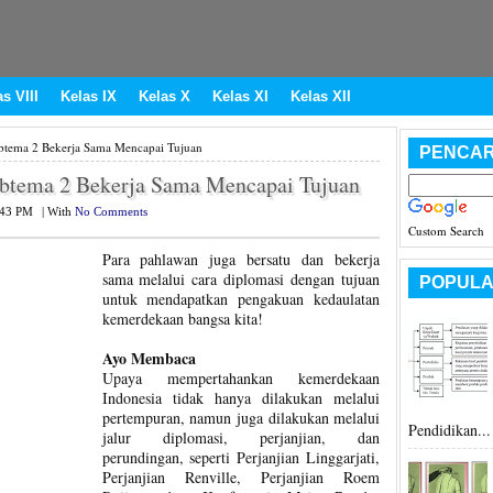
s VIII
Kelas IX
Kelas X
Kelas XI
Kelas XII
btema 2 Bekerja Sama Mencapai Tujuan
PENCAR
ubtema 2 Bekerja Sama Mencapai Tujuan
:43 PM
|
With
No Comments
Custom Search
Para pahlawan juga bersatu dan bekerja
sama melalui cara diplomasi dengan tujuan
POPULA
untuk mendapatkan pengakuan kedaulatan
kemerdekaan bangsa kita!
Ayo Membaca
Upaya mempertahankan kemerdekaan
Indonesia tidak hanya dilakukan melalui
pertempuran, namun juga dilakukan melalui
Pendidikan...
jalur diplomasi, perjanjian, dan
perundingan, seperti Perjanjian Linggarjati,
Perjanjian Renville, Perjanjian Roem