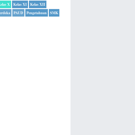
elas X
Kelas XI
Kelas XII
erdeka
PAUD
Pengetahuan
SMK