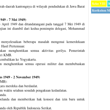
Kelas VIII
K
erah-daerah kantongnya di wilayah pendudukan di Jawa Barat
Kurikulum M
949 - 7 Mei 1949)
14 April 1949 dan ditandatangani pada tanggal 7 Mei 1949 di
anjian ini diambil dari kedua pemimpin delegasi, Mohammad
k menyelesaikan beberapa masalah mengenai kemerdekaan
 Hasil Pertemuan:
akan menghentikan semua aktivitas gerilya. Pemerintah
iri KMB.
kembalikan ke Yogyakarta.
an menghentikan semua operasi militer dan membebaskan
s 1949 - 2 November 1949)
KMB):
ara merdeka dan berdaulat.
alam waktu setahun sesudah pengakuan kedaulatan.
anda.
elanda dan memberikan hak konsesi dan izin baru untuk
nda oleh Republik Indonesia Serikat.