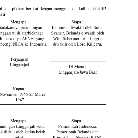
pi peta pikiran berikut dengan menggunakan kalimat efektif!
ati
Mengapa :
Siapa :
iadakannya perundingan
Indonesia diwakili oleh Sutan
nggarjati dilatarbleknagi
Syahrir, Belanda diwakili oleh
eh masuknya AFNEI yang
Wim Schermerhorn, Inggris
oncengi NICA ke Indonesia
diwakili oleh Lord Killearn.
Perjanjian
Linggarjati
Di Mana :
Linggarjati-Jawa Baat
Kapan :
 November 1946-25 Maret
1947
Mengapa :
Siapa :
undingan Linggarjati sudah
Pemerintah Indonesia,
ak diakui oleh kedua belah
Pemerintah Belanda dan
pihak
Komisi Tiga Negara (KTN).