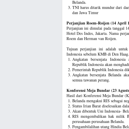
Belanda.
TNI harus ditarik mundur dari da
dan Jawa Timur
Perjanjian Roem-Roijen (14 April 1
Perjanjian ini dimulai pada tanggal 
Hotel Des Indes, Jakarta. Nama perj
Roem dan Herman van Roijen.
Tujuan perjanjian ini adalah untu
Indonesia sebelum KMB di Den Haag.
Angkatan bersenjata Indonesia 
Republik Indonesia akan menghad
Pemerintah Republik Indonesia di
Angkatan bersenjata Belanda ak
semua tawanan perang.
Konferensi Meja Bundar (23 Agustu
Hasil dari Konferensi Meja Bundar (
Belanda mengakui RIS sebagai neg
Status Irian Barat diselesaikan d
Akan dibentuk Uni Indonesia- Bel
RIS mengembalikan hak milik B
perusahaan-perusahaan Belanda.
Pengambilalihan utang Hindia Bela