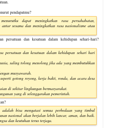
tuan.
enurut pendapatmu?
menurutku dapat meningkatkan rasa persahabatan,
 antar sesama dan meningkatkan rasa nasionalisme atau
n persatuan dan kesatuan dalam kehidupan sehari-hari?
sa persatuan dan kesatuan dalam kehidupan sehari hari
usia, saling tolong menolong jika ada yang membutuhkan
dengan musyawarah.
 seperti gotong royong, kerja bakti, ronda, dan acara desa
an di sekitar lingkungan bermasyarakat.
angunan yang di selenggarakan pemerintah.
uan?
 adalah bisa mengatasi semua perbedaan yang timbul
an nasional akan berjalan lebih lancar, aman, dan baik.
ngsa dan keutuhan terus terjaga.