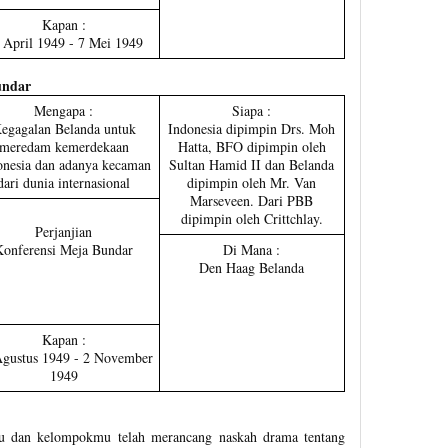
Kapan :
 April 1949 - 7 Mei 1949
undar
Mengapa :
Siapa :
egagalan Belanda untuk
Indonesia dipimpin Drs. Moh
meredam kemerdekaan
Hatta, BFO dipimpin oleh
onesia dan adanya kecaman
Sultan Hamid II dan Belanda
dari dunia internasional
dipimpin oleh Mr. Van
Marseveen. Dari PBB
dipimpin oleh Crittchlay.
Perjanjian
Konferensi Meja Bundar
Di Mana :
Den Haag Belanda
Kapan :
gustus 1949 - 2 November
1949
u dan kelompokmu telah merancang naskah drama tentang