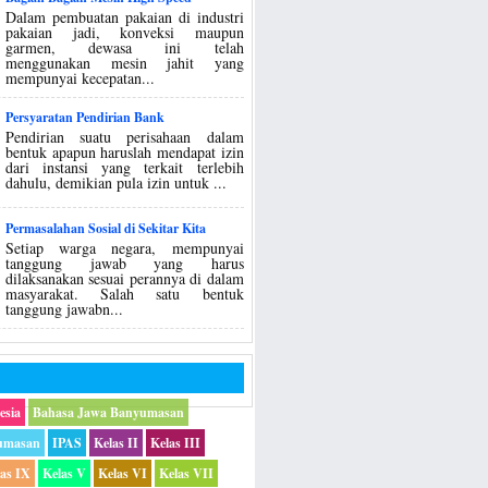
Dalam pembuatan pakaian di industri
pakaian jadi, konveksi maupun
garmen, dewasa ini telah
menggunakan mesin jahit yang
mempunyai kecepatan...
Persyaratan Pendirian Bank
Pendirian suatu perisahaan dalam
bentuk apapun haruslah mendapat izin
dari instansi yang terkait terlebih
dahulu, demikian pula izin untuk ...
Permasalahan Sosial di Sekitar Kita
Setiap warga negara, mempunyai
tanggung jawab yang harus
dilaksanakan sesuai perannya di dalam
masyarakat. Salah satu bentuk
tanggung jawabn...
esia
Bahasa Jawa Banyumasan
umasan
IPAS
Kelas II
Kelas III
las IX
Kelas V
Kelas VI
Kelas VII