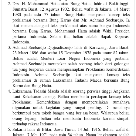
Drs. H. Mohammad Hatta atau Bung Hatta, lahir di Bukittinggi,
Sumatra Barat, 12 Agustus 1902. Beliau wafat di Jakarta, 14 Maret
1980 pada usia 77 tahun. Bung Hatta menyusun konsep teks
proklamasi bersama Bung Karno dan Mr. Achmad Soebardjo. Ia
ikut menandatangani teks proklamasi atas nama bangsa Indonesia
bersama Bung Karno. Mohammad Hatta adalah Wakil Presiden
pertama Indonesia. Selain itu, beliau adalah Bapak Koperasi
Indonesia.
Achmad Soebardjo Djojoadisoerjo lahir di Karawang, Jawa Barat,
23 Maret 1896 dan wafat 15 Desember 1978 pada umur 82 tahun.
Beliau adalah Menteri Luar Negeri Indonesia yang pertama.
Achmad Soebardjo merupakan salah seorang tokoh dari golongan
tua yang berperan dalam mempersiapkan Proklamasi Kemerdekaan
Indonesia. Achmad Soebardjo ikut menyusun konsep teks
proklamasi di rumah Laksamana Tadashi Maeda bersama Bung
Karno dan Bung Hatta.
Laksamana Tadashi Maeda adalah seorang perwira tinggi Angkatan
Laut Kekaisaran Jepang. Beliau membantu persiapan konsep teks
Proklamasi Kemerdekaan dengan mempersilakan rumahnya
digunakan untuk kegiatan yang sangat penting. Di rumahnya
berkumpul para tokoh bangsa yang berjasa besar. Walaupun beliau
orang Jepang, beliau rela membantu Indonesia karena simpati
terhadap rakyat Indonesia.
Sukarni lahir di Blitar, Jawa Timur, 14 Juli 1916. Beliau wafat di
Jakarta, 7 Mei 1971 pada usia 54 tahun. Nama lengkapnya adalah