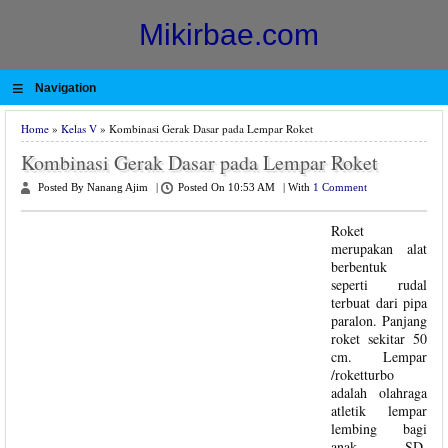
Mikirbae.com
≡
Navigation
Home
»
Kelas V
» Kombinasi Gerak Dasar pada Lempar Roket
Kombinasi Gerak Dasar pada Lempar Roket
Posted By Nanang Ajim
|
Posted On 10:53 AM
|
With
1 Comment
Roket
merupakan alat
berbentuk
seperti rudal
terbuat dari pipa
paralon. Panjang
roket sekitar 50
cm. Lempar
/roketturbo
adalah olahraga
atletik lempar
lembing bagi
anak SD.