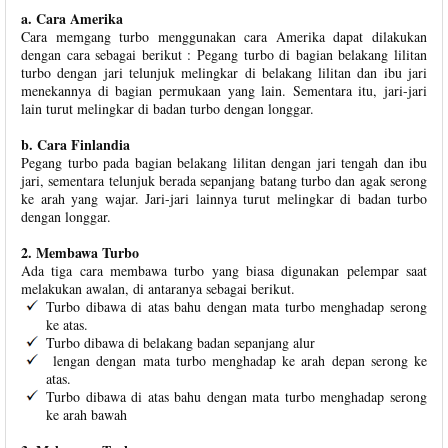
a. Cara Amerika
Cara memgang turbo menggunakan cara Amerika dapat dilakukan
dengan cara sebagai berikut : Pegang turbo di bagian belakang lilitan
turbo dengan jari telunjuk melingkar di belakang lilitan dan ibu jari
menekannya di bagian permukaan yang lain. Sementara itu, jari-jari
lain turut melingkar di badan turbo dengan longgar.
b. Cara Finlandia
Pegang turbo pada bagian belakang lilitan dengan jari tengah dan ibu
jari, sementara telunjuk berada sepanjang batang turbo dan agak serong
ke arah yang wajar. Jari-jari lainnya turut melingkar di badan turbo
dengan longgar.
2. Membawa Turbo
Ada tiga cara membawa turbo yang biasa digunakan pelempar saat
melakukan awalan, di antaranya sebagai berikut.
Turbo dibawa di atas bahu dengan mata turbo menghadap serong
ke atas.
Turbo dibawa di belakang badan sepanjang alur
lengan dengan mata turbo menghadap ke arah depan serong ke
atas.
Turbo dibawa di atas bahu dengan mata turbo menghadap serong
ke arah bawah