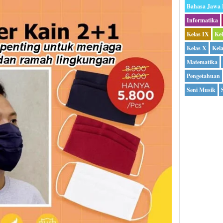
Bahasa Jawa
Informatika
Kelas IX
Ke
Kelas X
Kel
Matematika
Pengetahuan
Seni Musik