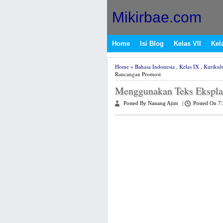
Mikirbae.com
Home
Isi Blog
Kelas VII
Kela
Home
»
Bahasa Indonesia
,
Kelas IX
,
Kurikul
Rancangan Promosi
Menggunakan Teks Ekspla
Posted By Nanang Ajim
|
Posted On 7