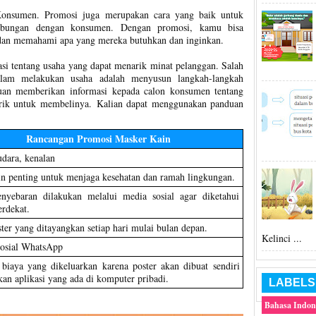
nsumen. Promosi juga merupakan cara yang baik untuk
ubungan dengan konsumen. Dengan promosi, kamu bisa
an memahami apa yang mereka butuhkan dan inginkan.
si tentang usaha yang dapat menarik minat pelanggan. Salah
dalam melakukan usaha adalah menyusun langkah-langkah
uan memberikan informasi kepada calon konsumen tentang
tarik untuk membelinya. Kalian dapat menggunakan panduan
Rancangan Promosi Masker Kain
dara, kenalan
n penting untuk menjaga kesehatan dan ramah lingkungan.
enyebaran dilakukan melalui media sosial agar diketahui
erdekat.
ter yang ditayangkan setiap hari mulai bulan depan.
Kelinci ...
sosial WhatsApp
biaya yang dikeluarkan karena poster akan dibuat sendiri
n aplikasi yang ada di komputer pribadi.
LABELS
Bahasa Indon