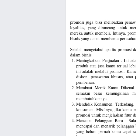
promosi juga bisa melibatkan penawa
loyalitas, yang dirancang untuk 
mereka untuk membeli. Intinya, promo
bisnis yang dapat membantu perusaha
Setelah mengetahui apa itu promosi d
dalam bisnis.
Meningkatkan Penjualan . Ini ad
produk atau jasa kamu terjual leb
ini adalah melalui promosi. Kam
diskon, penawaran khusus, atau
pembelian.
Membuat Merek Kamu Dikenal. 
semakin besar kemungkinan m
membutuhkannya.
Mendidik Konsumen. Terkadang, 
konsumen. Misalnya, jika kamu m
promosi untuk menjelaskan fitur d
Mencapai Pelanggan Baru . Sala
mencapai dan menarik pelanggan 
yang belum pernah kamu capai s