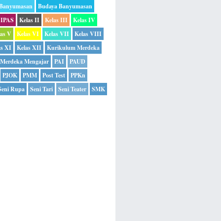
 Banyumasan
Budaya Banyumasan
IPAS
Kelas II
Kelas III
Kelas IV
las V
Kelas VI
Kelas VII
Kelas VIII
as XI
Kelas XII
Kurikulum Merdeka
Merdeka Mengajar
PAI
PAUD
PJOK
PMM
Post Test
PPKn
Seni Rupa
Seni Tari
Seni Teater
SMK