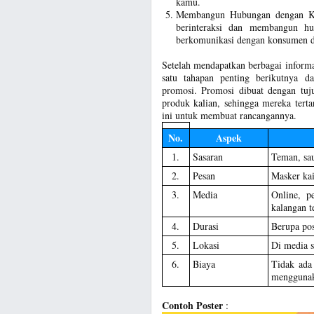
kamu.
Membangun Hubungan dengan Ko
berinteraksi dan membangun h
berkomunikasi dengan konsumen d
Setelah mendapatkan berbagai informa
satu tahapan penting berikutnya 
promosi. Promosi dibuat dengan tuj
produk kalian, sehingga mereka ter
ini untuk membuat rancangannya.
No.
Aspek
1.
Sasaran
Teman, sau
2.
Pesan
Masker kai
3.
Media
Online, p
kalangan t
4.
Durasi
Berupa pos
5.
Lokasi
Di media 
6.
Biaya
Tidak ada 
menggunaka
Contoh Poster
: