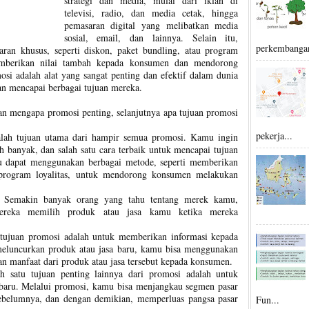
strategi dan media, mulai dari iklan di
televisi, radio, dan media cetak, hingga
pemasaran digital yang melibatkan media
sosial, email, dan lainnya. Selain itu,
perkembangan
ran khusus, seperti diskon, paket bundling, atau program
memberikan nilai tambah kepada konsumen dan mendorong
si adalah alat yang sangat penting dan efektif dalam dunia
an mencapai berbagai tujuan mereka.
an mengapa promosi penting, selanjutnya apa tujuan promosi
pekerja...
alah tujuan utama dari hampir semua promosi. Kamu ingin
ih banyak, dan salah satu cara terbaik untuk mencapai tujuan
u dapat menggunakan berbagai metode, seperti memberikan
 program loyalitas, untuk mendorong konsumen melakukan
Semakin banyak orang yang tahu tentang merek kamu,
ereka memilih produk atau jasa kamu ketika mereka
tujuan promosi adalah untuk memberikan informasi kepada
eluncurkan produk atau jasa baru, kamu bisa menggunakan
an manfaat dari produk atau jasa tersebut kepada konsumen.
h satu tujuan penting lainnya dari promosi adalah untuk
baru. Melalui promosi, kamu bisa menjangkau segmen pasar
ebelumnya, dan dengan demikian, memperluas pangsa pasar
Fun...