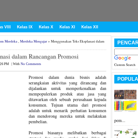
s VIII
Kelas IX
Kelas X
Kelas XI
Kelas XII
um Merdeka
,
Merdeka Mengajar
» Menggunakan Teks Eksplanasi dalam
PENCAR
nasi dalam Rancangan Promosi
:26 PM
|
With
No Comments
Custom Search
Promosi dalam dunia bisnis adalah
POPULA
serangkaian aktivitas yang dirancang dan
dijalankan untuk memperkenalkan dan
mempopulerkan produk atau jasa yang
ditawarkan oleh sebuah perusahaan kepada
konsumen. Tujuan utama dari promosi
adalah untuk menarik perhatian konsumen
dan mendorong mereka untuk melakukan
pem...
pembelian.
Promosi biasanya melibatkan berbagai