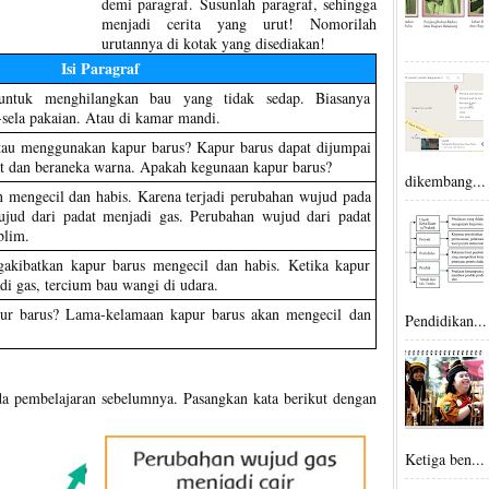
demi paragraf. Susunlah paragraf, sehingga
menjadi cerita yang urut! Nomorilah
urutannya di kotak yang disediakan!
Isi Paragraf
untuk menghilangkan bau yang tidak sedap. Biasanya
a-sela pakaian. Atau di kamar mandi.
tau menggunakan kapur barus? Kapur barus dapat dijumpai
at dan beraneka warna. Apakah kegunaan kapur barus?
dikembang...
 mengecil dan habis. Karena terjadi perubahan wujud pada
ujud dari padat menjadi gas. Perubahan wujud dari padat
blim.
akibatkan kapur barus mengecil dan habis. Ketika kapur
i gas, tercium bau wangi di udara.
pur barus? Lama-kelamaan kapur barus akan mengecil dan
Pendidikan...
da pembelajaran sebelumnya. Pasangkan kata berikut dengan
Ketiga ben...