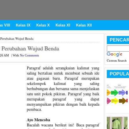
s VIII
Kelas IX
Kelas X
Kelas XI
Kelas XII
 Perubahan Wujud Benda
PENCAR
3 Perubahan Wujud Benda
:26 AM
|
With
No Comments
Custom Search
Paragraf adalah serangkaian kalimat yang
saling bertalian untuk membuat sebuah ide
POPULA
atau gagasan baru. Paragraf merupakan
sekelompok kalimat yang saling
berhubungan dan bersama sama menjelaskan
satu unit pokok pikiran. Paragraf yang baik
merupakan paragraf yang dapat
menyampaikan pikiran dengan baik kepada
pembaca.
Ayo Mencoba
Bacalah wacana berikut ini! Baca paragraf