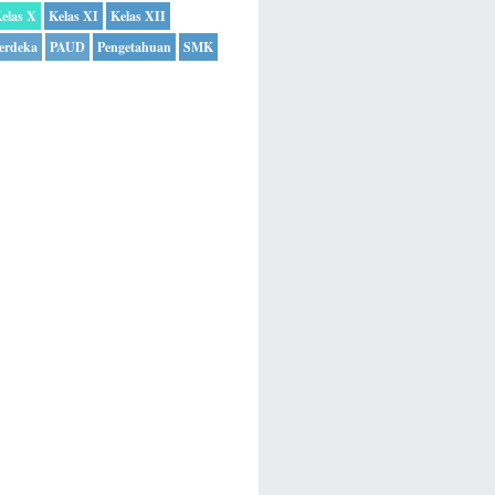
elas X
Kelas XI
Kelas XII
erdeka
PAUD
Pengetahuan
SMK