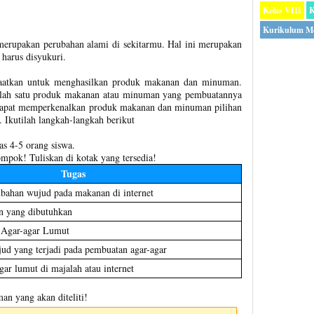
Kelas VIII
K
Kurikulum M
merupakan perubahan alami di sekitarmu. Hal ini merupakan
harus disyukuri.
faatkan untuk menghasilkan produk makanan dan minuman.
lah satu produk makanan atau minuman yang pembuatannya
apat memperkenalkan produk makanan dan minuman pilihan
Ikutilah langkah-langkah berikut
as 4-5 orang siswa.
ompok! Tuliskan di kotak yang tersedia!
Tugas
ubahan wujud pada makanan di internet
n yang dibutuhkan
 Agar-agar Lumut
ud yang terjadi pada pembuatan agar-agar
ar lumut di majalah atau internet
an yang akan diteliti!