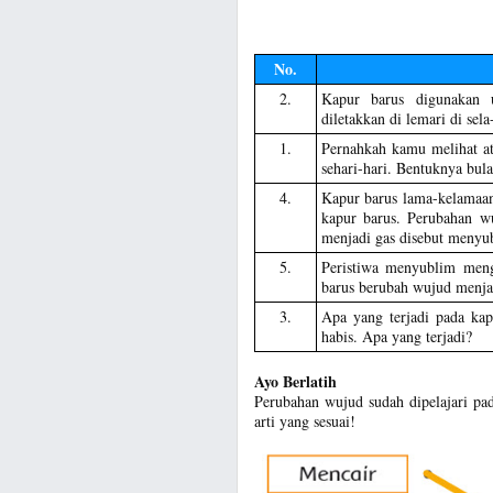
No.
2.
Kapur barus digunakan 
diletakkan di lemari di sel
1.
Pernahkah kamu melihat a
sehari-hari. Bentuknya bul
4.
Kapur barus lama-kelamaan
kapur barus. Perubahan w
menjadi gas disebut menyu
5.
Peristiwa menyublim meng
barus berubah wujud menjad
3.
Apa yang terjadi pada ka
habis. Apa yang terjadi?
Ayo Berlatih
Perubahan wujud sudah dipelajari pa
arti yang sesuai!