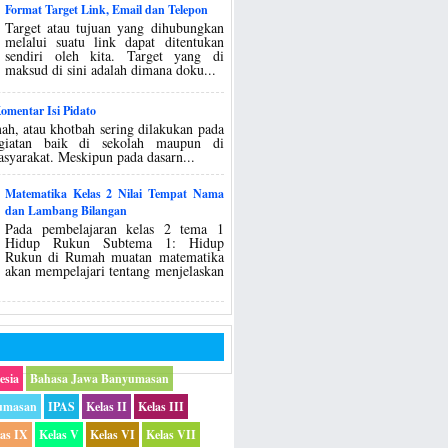
Format Target Link, Email dan Telepon
Target atau tujuan yang dihubungkan
melalui suatu link dapat ditentukan
sendiri oleh kita. Target yang di
maksud di sini adalah dimana doku...
mentar Isi Pidato
ah, atau khotbah sering dilakukan pada
egiatan baik di sekolah maupun di
asyarakat. Meskipun pada dasarn...
Matematika Kelas 2 Nilai Tempat Nama
dan Lambang Bilangan
Pada pembelajaran kelas 2 tema 1
Hidup Rukun Subtema 1: Hidup
Rukun di Rumah muatan matematika
akan mempelajari tentang menjelaskan
esia
Bahasa Jawa Banyumasan
umasan
IPAS
Kelas II
Kelas III
las IX
Kelas V
Kelas VI
Kelas VII