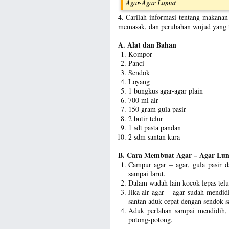
Agar-Agar Lumut
4. Carilah informasi tentang makanan
memasak, dan perubahan wujud yang t
A. Alat dan Bahan
Kompor
Panci
Sendok
Loyang
1 bungkus agar-agar plain
700 ml air
150 gram gula pasir
2 butir telur
1 sdt pasta pandan
2 sdm santan kara
B. Cara Membuat Agar – Agar Lu
Campur agar – agar, gula pasir d
sampai larut.
Dalam wadah lain kocok lepas telu
Jika air agar – agar sudah mendi
santan aduk cepat dengan sendok s
Aduk perlahan sampai mendidih, 
potong-potong.