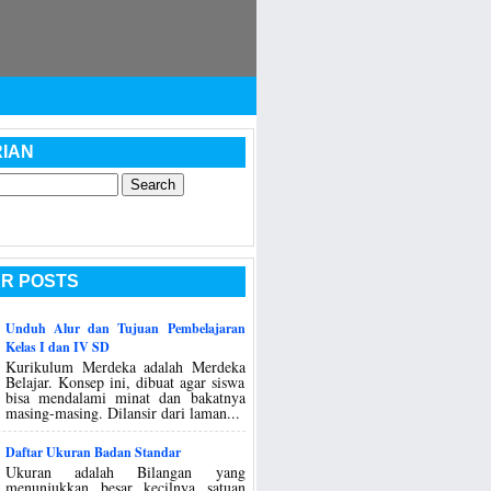
IAN
R POSTS
Unduh Alur dan Tujuan Pembelajaran
Kelas I dan IV SD
Kurikulum Merdeka adalah Merdeka
Belajar. Konsep ini, dibuat agar siswa
bisa mendalami minat dan bakatnya
masing-masing. Dilansir dari laman...
Daftar Ukuran Badan Standar
Ukuran adalah Bilangan yang
menunjukkan besar kecilnya satuan