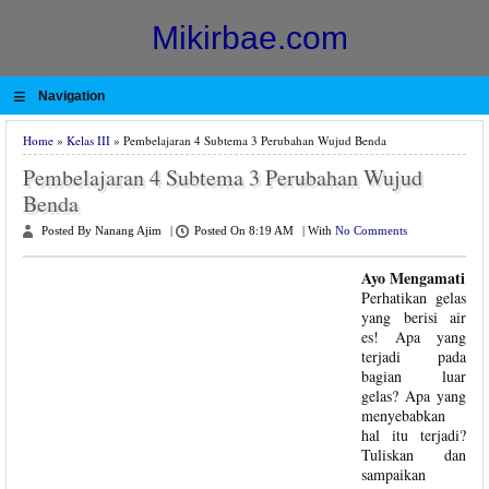
Mikirbae.com
≡
Navigation
Home
»
Kelas III
» Pembelajaran 4 Subtema 3 Perubahan Wujud Benda
Pembelajaran 4 Subtema 3 Perubahan Wujud
Benda
Posted By Nanang Ajim
|
Posted On 8:19 AM
|
With
No Comments
Ayo Mengamati
Perhatikan gelas
yang berisi air
es! Apa yang
terjadi pada
bagian luar
gelas? Apa yang
menyebabkan
hal itu terjadi?
Tuliskan dan
sampaikan