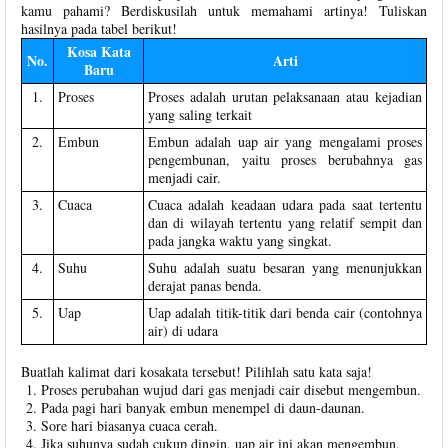
kamu pahami? Berdiskusilah untuk memahami artinya! Tuliskan
hasilnya pada tabel berikut!
Kosa Kata
No.
Arti
Baru
1.
Proses
Proses adalah urutan pelaksanaan atau kejadian
yang saling terkait
2.
Embun
Embun adalah uap air yang mengalami proses
pengembunan, yaitu proses berubahnya gas
menjadi cair.
3.
Cuaca
Cuaca adalah keadaan udara pada saat tertentu
dan di wilayah tertentu yang relatif sempit dan
pada jangka waktu yang singkat.
4.
Suhu
Suhu adalah suatu besaran yang menunjukkan
derajat panas benda.
5.
Uap
Uap adalah titik-titik dari benda cair (contohnya
air) di udara
Buatlah kalimat dari kosakata tersebut! Pilihlah satu kata saja!
Proses perubahan wujud dari gas menjadi cair disebut mengembun.
Pada pagi hari banyak embun menempel di daun-daunan.
Sore hari biasanya cuaca cerah.
Jika suhunya sudah cukup dingin, uap air ini akan mengembun.