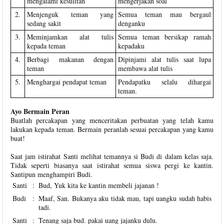
mengalami kesulitan
mengerjakan soal
2.
Menjenguk teman yang
Semua teman mau bergaul
sedang sakit
denganku
3.
Meminjamkan alat tulis
Semua teman bersikap ramah
kepada teman
kepadaku
4.
Berbagi makanan dengan
Dipinjami alat tulis saat lupa
teman
membawa alat tulis
5.
Menghargai pendapat teman
Pendapatku selalu dihargai
teman.
Ayo Bermain Peran
Buatlah percakapan yang menceritakan perbuatan yang telah kamu
lakukan kepada teman. Bermain peranlah sesuai percakapan yang kamu
buat!
Saat jam istirahat Santi melihat temannya si Budi di dalam kelas saja.
Tidak seperti biasanya saat istirahat semua siswa pergi ke kantin.
Santipun menghampiri Budi.
Santi
:
Bud, Yuk kita ke kantin membeli jajanan !
Budi
:
Maaf, San. Bukanya aku tidak mau, tapi uangku sudah habis
tadi.
Santi
:
Tenang saja bud. pakai uang jajanku dulu.