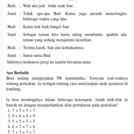
Budi
:
Wah aku jadi tidak enak San .
Santi
:
Tidak apa-apa Bud. Kamu juga pernah menolongku
beberapa waktu yang lalu.
Budi
:
Kamu kok baik banget San.
Santi
:
Sebagai teman kita harus saling membantu, apabila ada
teman yang sedang mengalami kesulitan.
Budi
:
Terima kasih, San atas kebaikannya.
Santi
:
Sama-sama Bud.
Akhirnya keduanya pergi ke kantin bersama-sama.
Ayo Berlatih
Beni sedang mengerjakan PR matematika. Ternyata soal-soalnya
tentang perkalian. Ia teringat tentang cara menyimpan anak ayamnya di
kandang.
Ia bisa membaginya dalam beberapa kelompok. Isilah titik-titik di
bawah ini dengan memperhatikan sifat pertukaran pada perkalian!
7 × 5 = 5 × 7
9 × 6 = 6 × 9
5 × 5 = 5 × 5
6 × 7 = 7 × 6
7 × 3 = 3 × 7