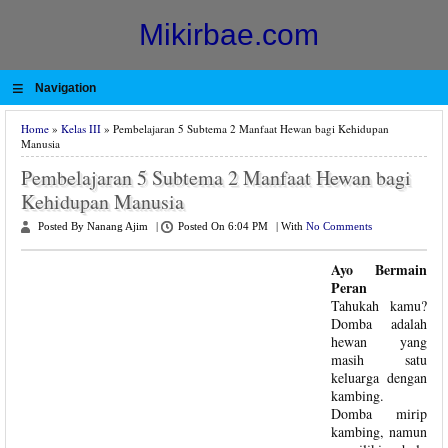
Mikirbae.com
≡
Navigation
Home
»
Kelas III
» Pembelajaran 5 Subtema 2 Manfaat Hewan bagi Kehidupan
Manusia
Pembelajaran 5 Subtema 2 Manfaat Hewan bagi
Kehidupan Manusia
Posted By Nanang Ajim
|
Posted On 6:04 PM
|
With
No Comments
Ayo Bermain
Peran
Tahukah kamu?
Domba adalah
hewan yang
masih satu
keluarga dengan
kambing.
Domba mirip
kambing, namun