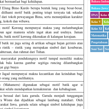
kat bermanfaat bagi kehidupan.
Bahasa Indon
f Elung Bimo Kurdo berupa bentuk lung yang besar-besar,
Bahasa Jawa
 diilhami motif batik penting tetapi ternyata tak sekadar
IPAS
Kelas 
f dari tokoh pewayangan Bima, serta menunjukkan karakter
g, kokoh dan wibawa.
Kelas V
Kel
k motif Kawung mempunyai makna yang melambangkan
Kelas XI
Kel
pan agar manusia selalu ingat akan asal usulnya. Jaman
Matematika
lu, batik motif kawung dikenakan di kalangan kerajaan.
Pengetahuan
 batik ini juga sering di artikan sebagai hujan gerimis atau
n rintik – rintik yang merupakan simbol dari kesuburan,
Seni Tari
Sen
jahteraan, dan rahmat dari Tuhan.
 masyarakat pendukungnya motif tumpal memiliki makna
lak bala karena gambar segitiga runcing dilambangkan
gai gigi buaya
r Jagad mempunyai makna kecantikan dan keindahan bagi
ap orang yang melihatnya.
 (Mahameru) digunakan sebagai motif batik agar si
kai selalu mendapatkan kemakmuran dan kebahagiaan.
a berasal dari kata garuda. Garuda menjadi tunggangan
ra Wisnu dan dijadikan sebagai lambang matahari. Oleh
arakat Jawa, garuda selain sebagai simbol kehidupan juga
gai simbol kejantanan