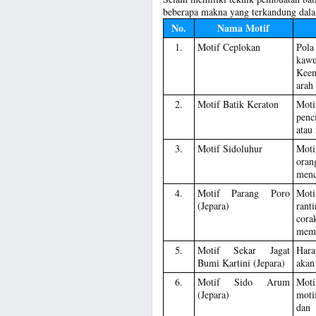
beberapa makna yang terkandung dalam
No.
Nama Motif
1.
Motif Ceplokan
Pola
kawu
Keem
arah
2.
Motif Batik Keraton
Moti
penc
atau
3.
Motif Sidoluhur
Moti
oran
menc
4.
Motif Parang Poro
Moti
(Jepara)
rant
cora
memb
5.
Motif Sekar Jagat
Hara
Bumi Kartini (Jepara)
akan
6.
Motif Sido Arum
Moti
(Jepara)
moti
dan 