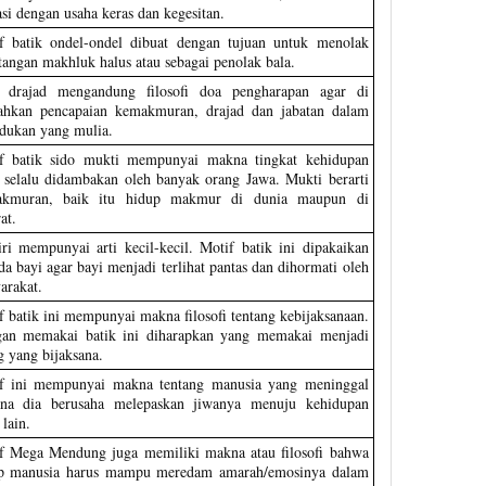
asi dengan usaha keras dan kegesitan.
f batik ondel-ondel dibuat dengan tujuan untuk menolak
tangan makhluk halus atau sebagai penolak bala.
 drajad mengandung filosofi doa pengharapan agar di
hkan pencapaian kemakmuran, drajad dan jabatan dalam
dukan yang mulia.
f batik sido mukti mempunyai makna tingkat kehidupan
 selalu didambakan oleh banyak orang Jawa. Mukti berarti
kmuran, baik itu hidup makmur di dunia maupun di
at.
ri mempunyai arti kecil-kecil. Motif batik ini dipakaikan
da bayi agar bayi menjadi terlihat pantas dan dihormati oleh
arakat.
f batik ini mempunyai makna filosofi tentang kebijaksanaan.
an memakai batik ini diharapkan yang memakai menjadi
g yang bijaksana.
f ini mempunyai makna tentang manusia yang meninggal
na dia berusaha melepaskan jiwanya menuju kehidupan
lain.
f Mega Mendung juga memiliki makna atau filosofi bahwa
ap manusia harus mampu meredam amarah/emosinya dalam