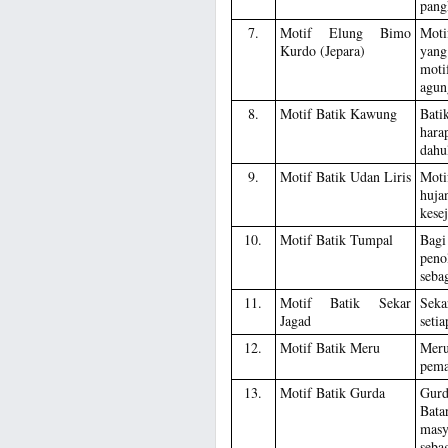
pang
7.
Motif Elung Bimo
Moti
Kurdo (Jepara)
yang
moti
agun
8.
Motif Batik Kawung
Bati
hara
dahu
9.
Motif Batik Udan Liris
Motif
huja
kese
10.
Motif Batik Tumpal
Bagi
peno
seba
11.
Motif Batik Sekar
Seka
Jagad
seti
12.
Motif Batik Meru
Meru
pema
13.
Motif Batik Gurda
Gurd
Bata
masy
seba