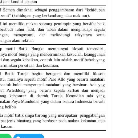
si dan kondisi apapun
f Semen dimaknai sebagai penggambaran dari “kehidupan
 semi” (kehidupan yang berkembang atau makmur).
f ini memiliki makna seorang pemimpin yang bersifat baik
berbudi luhur, adil, dan tabah dalam menghadapi segala
angan, mengayomi, dan melindungi rakyatnya serta
kungan alam sekitar.
ap motif Batik Bangka mempunyai filosofi tersendiri,
lnya motif bunga yang mencerminkan kesucian, keanggunan
ki dan segala kebaikan, contoh lain adalah motif bebek yang
erminkan persatuan dan kesatuan.
f Batik Toraja begitu beragam dan memiliki filosofi
entu. misalnya seperti motif Pare Allo yang berarti matahari
bentuk bulat menyerupai matahari yang bersinar. Ada yng
but Pa’teddong yang berarti kepala kerbau dan menjadi
ang kebesaran di daerah Toraja Kemudian ada yang
makan Poya Mundudan yang dalam bahasa Indonesia berarti
g belibis.
a motif batik singa barong yang merupakan penggabungan
pat jenis binatang yang berdasar pada makna kekuatan atau
rkasaan.