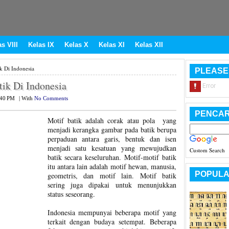
s VIII
Kelas IX
Kelas X
Kelas XI
Kelas XII
k Di Indonesia
PLEASE
ik Di Indonesia
:40 PM
|
With
No Comments
PENCAR
Motif batik adalah corak atau pola yang
menjadi kerangka gambar pada batik berupa
perpaduan antara garis, bentuk dan isen
menjadi satu kesatuan yang mewujudkan
Custom Search
batik secara keseluruhan. Motif-motif batik
itu antara lain adalah motif hewan, manusia,
POPULA
geometris, dan motif lain. Motif batik
sering juga dipakai untuk menunjukkan
status seseorang.
Indonesia mempunyai beberapa motif yang
terkait dengan budaya setempat. Beberapa