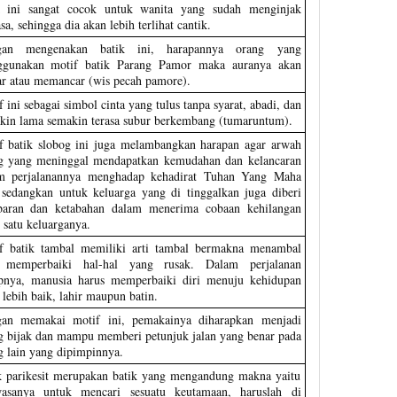
k ini sangat cocok untuk wanita yang sudah menginjak
a, sehingga dia akan lebih terlihat cantik.
gan mengenakan batik ini, harapannya orang yang
gunakan motif batik Parang Pamor maka auranya akan
ar atau memancar (wis pecah pamore).
 ini sebagai simbol cinta yang tulus tanpa syarat, abadi, dan
kin lama semakin terasa subur berkembang (tumaruntum).
f batik slobog ini juga melambangkan harapan agar arwah
g yang meninggal mendapatkan kemudahan dan kelancaran
m perjalanannya menghadap kehadirat Tuhan Yang Maha
 sedangkan untuk keluarga yang di tinggalkan juga diberi
baran dan ketabahan dalam menerima cobaan kehilangan
h satu keluarganya.
f batik tambal memiliki arti tambal bermakna menambal
 memperbaiki hal-hal yang rusak. Dalam perjalanan
pnya, manusia harus memperbaiki diri menuju kehidupan
 lebih baik, lahir maupun batin.
an memakai motif ini, pemakainya diharapkan menjadi
g bijak dan mampu memberi petunjuk jalan yang benar pada
g lain yang dipimpinnya.
k parikesit merupakan batik yang mengandung makna yaitu
asanya untuk mencari sesuatu keutamaan, haruslah di