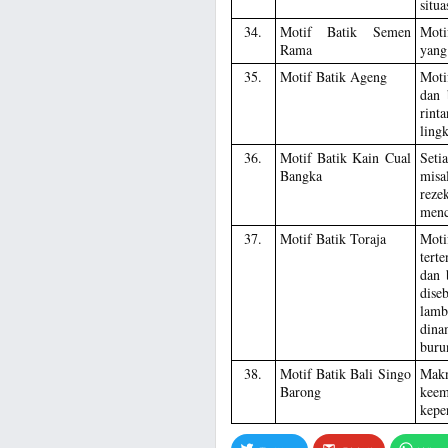
situa
34.
Motif Batik Semen
Moti
Rama
yang
35.
Motif Batik Ageng
Moti
dan 
rint
ling
36.
Motif Batik Kain Cual
Seti
Bangka
misa
reze
menc
37.
Motif Batik Toraja
Moti
tert
dan 
dise
lamb
dina
burun
38.
Motif Batik Bali Singo
Makn
Barong
keem
kepe