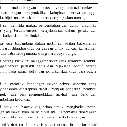
f ini melambangkan manusia yang internal melawan
hatan dengan mengendalikan keinginan mereka sehingga
ka bijaksana, watak mulia karakter yang akan menang.
f ini memiliki makna pengendalian diri dalam dinamika
a yang terus-menerus, kebijaksanaan dalam gerak, dan
ti-hatian dalam bertindak.
a yang terkandung dalam motif ini adalah bahwasanya
p harus dilandasi oleh perjuangan untuk mencari keharuman
r dan batin sebagaimana wangi harumnya bunga.
f parang klitik ini menggambarkan citra feminim, lembut,
gambarkan perilaku halus dan bijaksana. Motif parang
ik ini pada jaman dulu banyak dikenakan oleh para puteri
f ini memiliki kandungan makna bahwa siapapun yang
enakannya diharapkan dapat menjadi pengarah, pemberi
njuk yang bisa menunjukkkan hal-hal yang baik dan
mbulkan kebaikan.
f batik ini banyak digunakan untuk menghadiri pesta.
an memakai kain batik motif ini, Si pemakai diharapkan
t memiliki kecerdasan, kewibawaan, serta ketenangan.
 ditilik dari arti kata sudah pandai merias diri, maka motif