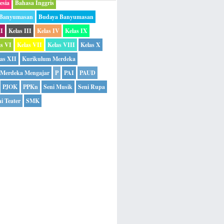
esia
Bahasa Inggris
 Banyumasan
Budaya Banyumasan
II
Kelas III
Kelas IV
Kelas IX
as VI
Kelas VII
Kelas VIII
Kelas X
as XII
Kurikulum Merdeka
Merdeka Mengajar
P
PAI
PAUD
PJOK
PPKn
Seni Musik
Seni Rupa
i Teater
SMK