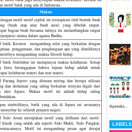
 motif batik yang ada di Indonesia.
Makna
 dengan motif-motif ceplok ini terinspirasi oleh bentuk buah
ng (buah atap atau buah aren) yang dibelah empat.
pat bagian buah bersama intinya itu melambangkan empat
 (penjuru) utama dalam agama Budha.
f batik Keraton mengandung nilai yang berkaitan dengan
iptaan, penggunaan, dan penghargaan apa yang dimilikinya
 motifnya mengandung makna filosofi hidup.
f batik Sidoluhur ini mempunyai makna keluhuran. Setiap
g Jawa beranggapan bahwa tujuan hidup adalah untuk
apai keluhuran materi dan non materi.
f Parang Jeporo yang disusun miring dan berupa stilisasi
ing dan dedaunan yang saling berkaitan ternyata digali dari
k ukir Jepara. Makna motif ini adalah hidup saling
utuhkan.
pan simboliknya, batik yang ada di Jepara ini aromanya
digunaka...
 menyebar ke seluruh penjuru negeri.
f Sido Arum merupakan motif yang diilhami dari motif-
f klasik yang sudah ada seperti Sido Mukti, Sido Pangkat,
LABELS
semacamnya. Motif ini mengandung pesan agar derajat