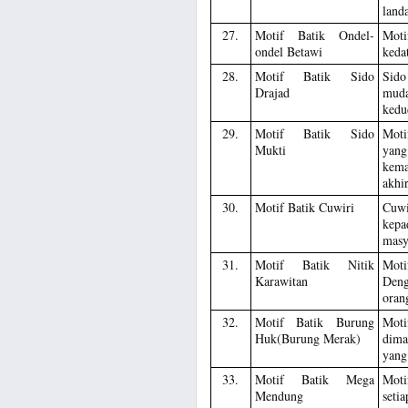
land
27.
Motif Batik Ondel-
Moti
ondel Betawi
keda
28.
Motif Batik Sido
Sido
Drajad
muda
kedu
29.
Motif Batik Sido
Moti
Mukti
yang
kema
akhir
30.
Motif Batik Cuwiri
Cuwi
kepa
masy
31.
Motif Batik Nitik
Moti
Karawitan
Deng
oran
32.
Motif Batik Burung
Moti
Huk(Burung Merak)
dima
yang 
33.
Motif Batik Mega
Moti
Mendung
seti