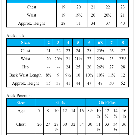
Chest
19
20
21
22
23
Waist
19
19½
20
20½
21
Approx. Height
28
31
34
37
40
Anak-anak
Sizes
2
3
4
5
6
6X
7
8
Chest
21
22
23
24
25
25½
26
27
Waist
20
20½
21
21½
22
22½
23
23½
Hip
--
--
24
25
26
26½
27
28
Back Waist Length
8½
9
9½
10
10½
10¾
11½
12
Approx. Height
35
38
41
44
47
48
50
52
Anak Perempuan
Sizes
Girls
Girls'Plus
Age
7
8
10
12
14
16
8½
10
12
14
16
½
½
½
½
Chest
26
27
28
30
32
34
30
31
33
34
36
½
½
½