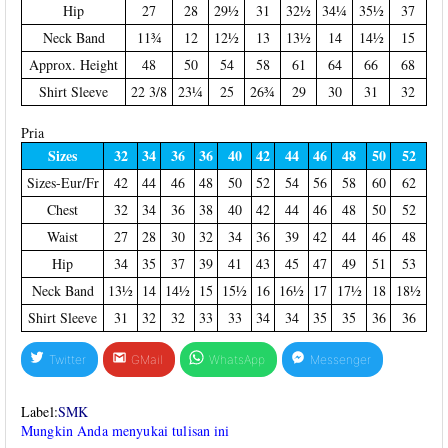
Hip
27
28
29½
31
32½
34¼
35½
37
Neck Band
11¾
12
12½
13
13½
14
14½
15
Approx. Height
48
50
54
58
61
64
66
68
Shirt Sleeve
22 3/8
23¼
25
26¾
29
30
31
32
Pria
Sizes
32
34
36
36
40
42
44
46
48
50
52
Sizes-Eur/Fr
42
44
46
48
50
52
54
56
58
60
62
Chest
32
34
36
38
40
42
44
46
48
50
52
Waist
27
28
30
32
34
36
39
42
44
46
48
Hip
34
35
37
39
41
43
45
47
49
51
53
Neck Band
13½
14
14½
15
15½
16
16½
17
17½
18
18½
Shirt Sleeve
31
32
32
33
33
34
34
35
35
36
36
Twitter
GMail
WhatsApp
Messenger
Label:
SMK
Mungkin Anda menyukai tulisan ini