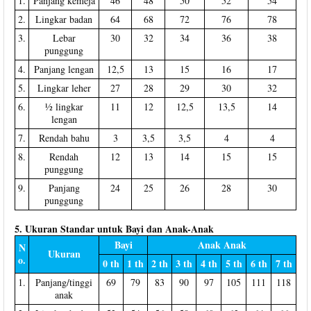
1.
Panjang kemeja
46
48
50
52
54
2.
Lingkar badan
64
68
72
76
78
3.
Lebar
30
32
34
36
38
punggung
4.
Panjang lengan
12,5
13
15
16
17
5.
Lingkar leher
27
28
29
30
32
6.
½ lingkar
11
12
12,5
13,5
14
lengan
7.
Rendah bahu
3
3,5
3,5
4
4
8.
Rendah
12
13
14
15
15
punggung
9.
Panjang
24
25
26
28
30
punggung
5. Ukuran Standar untuk Bayi dan Anak-Anak
Bayi
Anak Anak
N
Ukuran
o.
0 th
1 th
2 th
3 th
4 th
5 th
6 th
7 th
1.
Panjang/tinggi
69
79
83
90
97
105
111
118
anak