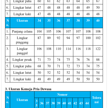
5.
Lingkar paha
60
61
62
63
64
65
67
6.
Lingkar lutut
47
48
48
48
48
49
50
7.
Lingkar kaki
47
48
48
48
48
48
48
N
Ukuran
34
35
36
37
38
39
40
o.
1.
Panjang celana
104
105
106
107
107
108
108
2.
Lingkar
87
89
92
94
97
100
102
pinggang
3.
Lingkar
106
108
110
114
116
118
122
panggul
4.
Lingkar pesak
71
73
74
75
76
76
88
5.
Lingkar paha
68
70
71
72
73
74
75
6.
Lingkar lutut
50
52
52
52
54
54
54
7.
Lingkar kaki
48
49
49
49
50
50
50
3. Ukuran Kemeja Pria Dewasa
Nomor
N
Tolera
Ukuran
3
o.
nsi
36
37
38
39
40
41
42
43
44
5