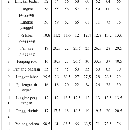
2.
Lingkar badan
52
54
56
58
60
62
64
66
3.
Lingkar
54
55
56
57
58
59
60
61
pinggang
4.
Lingkar
56
59
62
65
68
71
75
76
panggul
5.
½ lebar
10,8
11,2
11,6
12
12,4
12,8
13,2
13,6
punggung
6.
Panjang
19
20,5
22
23,5
25
26,5
28
29,5
punggung
7.
Panjang rok
16
19,5
23
26,5
30
33,5
37
40,5
8.
Panjang pakaian
35
45
45
50
55
60
65
70
9.
Lingkar leher
25,5
26
26,5
27
27,5
28
28,5
29
1
Pj. lengan dr
16
18
20
22
24
26
28
30
0.
depan
1
Lingkar perg
12
12
12,5
12,5
13
13
13,5
13,5
1.
tangan
1
Tinggi duduk
17
17,5
18
18,5
19
19,5
20
20,5
2.
1
Panjang celana
58,5
61
63,5
66
68,5
71
73,5
76
3.