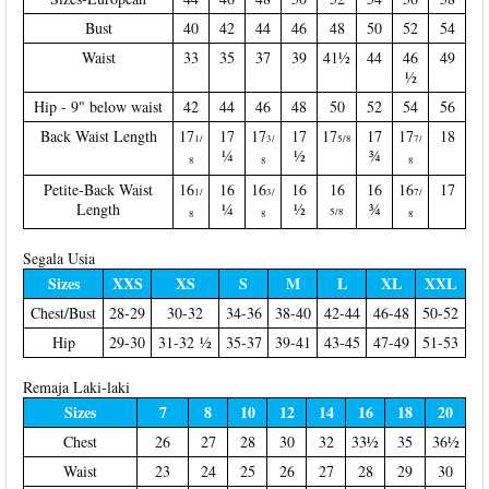
Bust
40
42
44
46
48
50
52
54
Waist
33
35
37
39
41½
44
46
49
½
Hip - 9" below waist
42
44
46
48
50
52
54
56
Back Waist Length
17
17
17
17
17
17
17
18
1/
3/
5/8
7/
¼
½
¾
8
8
8
Petite-Back Waist
16
16
16
16
16
16
16
17
1/
3/
7/
Length
¼
½
¾
5/8
8
8
8
Segala Usia
Sizes
XXS
XS
S
M
L
XL
XXL
Chest/Bust
28-29
30-32
34-36
38-40
42-44
46-48
50-52
Hip
29-30
31-32 ½
35-37
39-41
43-45
47-49
51-53
Remaja Laki-laki
Sizes
7
8
10
12
14
16
18
20
Chest
26
27
28
30
32
33½
35
36½
Waist
23
24
25
26
27
28
29
30