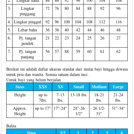
2.
Lingkar dada
84
88
92
96
100
104
108
3.
Lingkar
72
76
80
84
88
92
96
pinggang
4.
Lingkar pinggul
92
96
100
104
108
112
116
5.
Lebar bahu
36
38
40
42
44
46
48
6.
Pj. tangan
21
22
23
24
25
26
27
pendek
7.
Pj. tangan
56
57
88
59
60
61
62
panjang
Berikut ini adalah daftar ukuran standar dari mulai bayi hingga dewasa
untuk pria dan wanita. Semua satuan dalam inci.
Untuk bayi yang belum berjalan
Sizes
XXS
XS
Small
Medium
Large
Height
up to
7-13
13-18 lbs.
18-21
21-24
7lbs.
lbs.
lbs.
lbs.
Approx.
up to 17"
17"-24"
24"-26
26 1/2-
31"-34"
Height
1/2"
31"
Balita
Sizes
1/2
1
2
3
4