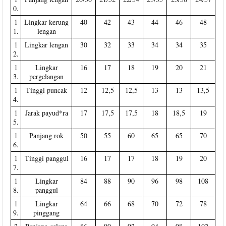
0.
1
Lingkar kerung
40
42
43
44
46
48
1.
lengan
1
Lingkar lengan
30
32
33
34
34
35
2.
1
Lingkar
16
17
18
19
20
21
3.
pergelangan
1
Tinggi puncak
12
12,5
12,5
13
13
13,5
4.
1
Jarak payud*ra
17
17,5
17,5
18
18,5
19
5.
1
Panjang rok
50
55
60
65
65
70
6.
1
Tinggi panggul
16
17
17
18
19
20
7.
1
Lingkar
84
88
90
96
98
108
8.
panggul
1
Lingkar
64
66
68
70
72
78
9.
pinggang