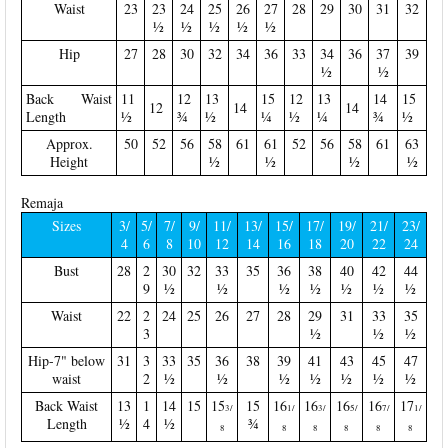
Waist
23
23
24
25
26
27
28
29
30
31
32
½
½
½
½
½
Hip
27
28
30
32
34
36
33
34
36
37
39
½
½
Back Waist
11
12
13
15
12
13
14
15
12
14
14
Length
½
¾
½
¼
½
¼
¾
½
Approx.
50
52
56
58
61
61
52
56
58
61
63
Height
½
½
½
½
Remaja
Sizes
3/
5/
7/
9/
11/
13/
15/
17/
19/
21/
23/
4
6
8
10
12
14
16
18
20
22
24
Bust
28
2
30
32
33
35
36
38
40
42
44
9
½
½
½
½
½
½
½
Waist
22
2
24
25
26
27
28
29
31
33
35
3
½
½
½
Hip-7" below
31
3
33
35
36
38
39
41
43
45
47
waist
2
½
½
½
½
½
½
½
Back Waist
13
1
14
15
15
15
16
16
16
16
17
3/
1/
3/
5/
7/
1/
Length
½
4
½
¾
8
8
8
8
8
8