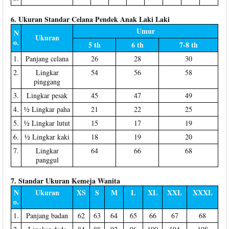
6. Ukuran Standar Celana Pendek Anak Laki Laki
Umur
N
Ukuran
o.
5 th
6 th
7-8 th
1.
Panjang celana
26
28
30
2.
Lingkar
54
56
58
pinggang
3.
Lingkar pesak
45
47
49
4.
½ Lingkar paha
21
22
25
5.
½ Lingkar lutut
15
17
19
6.
½ Lingkar kaki
18
19
20
7.
Lingkar
64
66
68
panggul
7. Standar Ukuran Kemeja Wanita
N
Ukuran
XS
S
M
L
XL
XXL
XXXL
o.
1.
Panjang badan
62
63
64
65
66
67
68