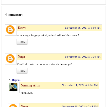
4 komentar:
Deevs
November 16, 2021 at 3:06 PM
wow sangat lengkap sekali, terimakasih sudah share <3
Reply
Naya
November 13, 2022 at 7:50 PM
Maaf kalo boleh tau sumber diatas dari mana ya?
Reply
Replies
Nanang Ajim
November 14, 2022 at 8:24 AM
Buku SMK
Naya
November 18, 2022 at 2:43 PM