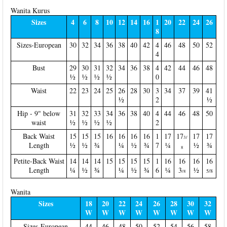
Wanita Kurus
Sizes
4
6
8
10
12
14
16
1
20
22
24
26
8
Sizes-European
30
32
34
36
38
40
42
4
46
48
50
52
4
Bust
29
30
31
32
34
36
38
4
42
44
46
48
½
½
½
½
0
Waist
22
23
24
25
26
28
30
3
34
37
39
41
½
2
½
Hip - 9" below
31
32
33
34
36
38
40
4
44
46
48
50
waist
½
½
½
½
2
Back Waist
15
15
15
16
16
16
16
1
17
17
17
17
3/
Length
½
½
¾
¼
½
¾
7
¼
½
¾
8
Petite-Back Waist
14
14
14
15
15
15
15
1
16
16
16
16
Length
¼
½
¾
¼
½
¾
6
¼
3
½
5/8
/8
Wanita
Sizes
18
20
22
24
26
28
30
32
W
W
W
W
W
W
W
W
Sizes-European
44
46
48
50
52
54
56
58