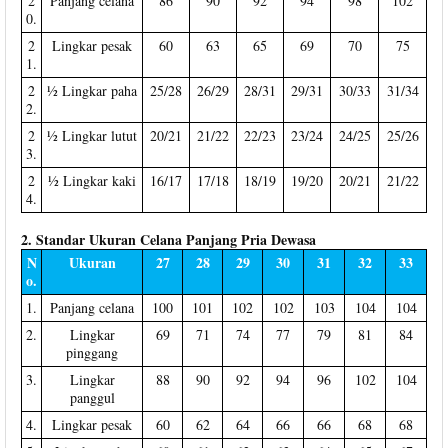
2
Panjang celana
86
90
92
94
98
102
0.
2
Lingkar pesak
60
63
65
69
70
75
1.
2
½ Lingkar paha
25/28
26/29
28/31
29/31
30/33
31/34
2.
2
½ Lingkar lutut
20/21
21/22
22/23
23/24
24/25
25/26
3.
2
½ Lingkar kaki
16/17
17/18
18/19
19/20
20/21
21/22
4.
2. Standar Ukuran Celana Panjang Pria Dewasa
N
Ukuran
27
28
29
30
31
32
33
o.
1.
Panjang celana
100
101
102
102
103
104
104
2.
Lingkar
69
71
74
77
79
81
84
pinggang
3.
Lingkar
88
90
92
94
96
102
104
panggul
4.
Lingkar pesak
60
62
64
66
66
68
68