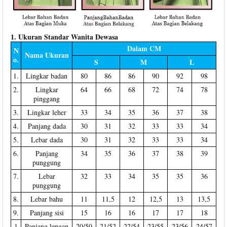
1. Ukuran Standar Wanita Dewasa
Dalam CM
N
Nama Ukuran
o.
S
M
L
1.
Lingkar badan
80
86
86
90
92
98
2.
Lingkar
64
66
68
72
74
78
pinggang
3.
Lingkar leher
33
34
35
36
37
38
4.
Panjang dada
30
31
32
33
33
34
5.
Lebar dada
30
31
32
33
33
34
6.
Panjang
34
35
36
37
38
39
punggung
7.
Lebar
32
33
34
35
35
36
punggung
8.
Lebar bahu
11
11,5
12
12,5
13
13,5
9.
Panjang sisi
15
16
16
17
17
18
1
Panjang lengan
20/50
21/52
22/54
23/55
23/56
24/57