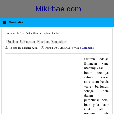
Mikirbae.com
≡
Navigation
Home
»
SMK
» Daftar Ukuran Badan Standar
Daftar Ukuran Badan Standar
Posted By Nanang Ajim
|
Posted On 10:53 AM
|
With
4 Comments
Ukuran adalah
Bilangan yang
menunjukkan
besar kecilnya
satuan ukuran
atau suatu benda
yang berfungsi
sebagai data
dalam
pembuatan pola,
baik pola datar
(flat pattern)
maupun pola