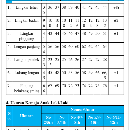
1.
Lingkar leher
3
36
37
38
39
40
41
42
43
44
+½
5
2.
Lingkar badan
9
10
10
10
11
11
12
12
12
13
±2
6
0
4
8
2
6
0
4
8
2
3.
Lingkar
4
42
44
45
46
47
48
49
50
51
±1
pinggang
1
4.
Lengan panjang
5
56
56
58
60
60
62
62
64
64
-
4
5.
Lengan pendek
2
23
25
25
26
26
27
27
27
28
-
3
,5
6.
Lubang lengan
4
45
48
50
53
56
58
59
66
66,
±1
5
5
7.
Panjang
6
67
69
70
72
73
74
74
75
76
±1
belakang (min)
6
4. Ukuran Kemeja Anak Laki-Laki
Nomor/Umur
N
Ukuran
No
No
No 4/7-
No 5/9-
No 6/11-
o.
2/5th
3/4th
8th
10th
12th