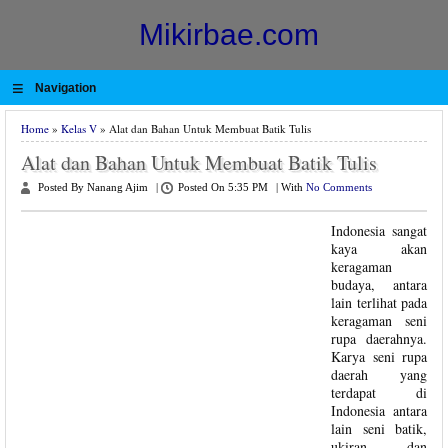
Mikirbae.com
≡
Navigation
Home
»
Kelas V
» Alat dan Bahan Untuk Membuat Batik Tulis
Alat dan Bahan Untuk Membuat Batik Tulis
Posted By Nanang Ajim
|
Posted On 5:35 PM
|
With
No Comments
Indonesia sangat
kaya akan
keragaman
budaya, antara
lain terlihat pada
keragaman seni
rupa daerahnya.
Karya seni rupa
daerah yang
terdapat di
Indonesia antara
lain seni batik,
ukiran, dan