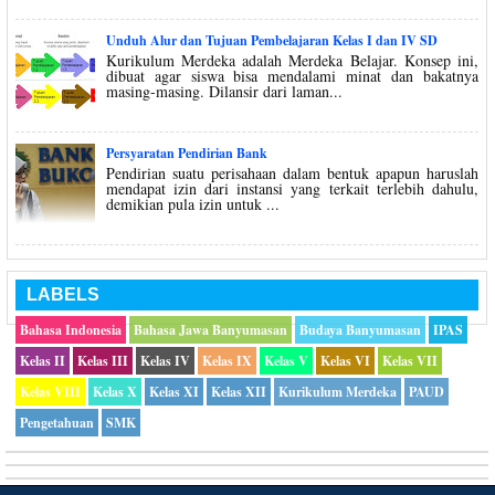
Unduh Alur dan Tujuan Pembelajaran Kelas I dan IV SD
Kurikulum Merdeka adalah Merdeka Belajar. Konsep ini,
dibuat agar siswa bisa mendalami minat dan bakatnya
masing-masing. Dilansir dari laman...
Persyaratan Pendirian Bank
Pendirian suatu perisahaan dalam bentuk apapun haruslah
mendapat izin dari instansi yang terkait terlebih dahulu,
demikian pula izin untuk ...
LABELS
Bahasa Indonesia
Bahasa Jawa Banyumasan
Budaya Banyumasan
IPAS
Kelas II
Kelas III
Kelas IV
Kelas IX
Kelas V
Kelas VI
Kelas VII
Kelas VIII
Kelas X
Kelas XI
Kelas XII
Kurikulum Merdeka
PAUD
Pengetahuan
SMK