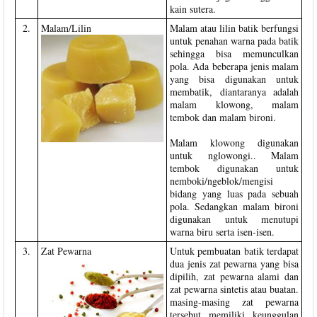
kain sutera.
2.
Malam/Lilin
Malam atau lilin batik berfungsi
untuk penahan warna pada batik
sehingga bisa memunculkan
pola. Ada beberapa jenis malam
yang bisa digunakan untuk
membatik, diantaranya adalah
malam klowong, malam
tembok dan malam bironi.
Malam klowong digunakan
untuk nglowongi.. Malam
tembok digunakan untuk
nemboki/ngeblok/mengisi
bidang yang luas pada sebuah
pola. Sedangkan malam bironi
digunakan untuk menutupi
warna biru serta isen-isen.
3.
Zat Pewarna
Untuk pembuatan batik terdapat
dua jenis zat pewarna yang bisa
dipilih, zat pewarna alami dan
zat pewarna sintetis atau buatan.
masing-masing zat pewarna
tersebut memiliki keunggulan