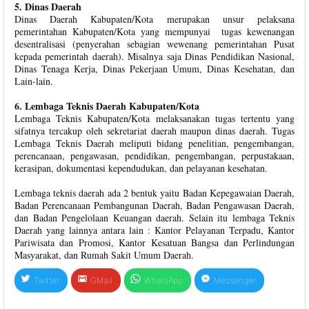
5. Dinas Daerah
Dinas Daerah Kabupaten/Kota merupakan unsur pelaksana
pemerintahan Kabupaten/Kota yang mempunyai tugas kewenangan
desentralisasi (penyerahan sebagian wewenang pemerintahan Pusat
kepada pemerintah daerah). Misalnya saja Dinas Pendidikan Nasional,
Dinas Tenaga Kerja, Dinas Pekerjaan Umum, Dinas Kesehatan, dan
Lain-lain.
6. Lembaga Teknis Daerah Kabupaten/Kota
Lembaga Teknis Kabupaten/Kota melaksanakan tugas tertentu yang
sifatnya tercakup oleh sekretariat daerah maupun dinas daerah. Tugas
Lembaga Teknis Daerah meliputi bidang penelitian, pengembangan,
perencanaan, pengawasan, pendidikan, pengembangan, perpustakaan,
kerasipan, dokumentasi kependudukan, dan pelayanan kesehatan.
Lembaga teknis daerah ada 2 bentuk yaitu Badan Kepegawaian Daerah,
Badan Perencanaan Pembangunan Daerah, Badan Pengawasan Daerah,
dan Badan Pengelolaan Keuangan daerah. Selain itu lembaga Teknis
Daerah yang lainnya antara lain : Kantor Pelayanan Terpadu, Kantor
Pariwisata dan Promosi, Kantor Kesatuan Bangsa dan Perlindungan
Masyarakat, dan Rumah Sakit Umum Daerah.
Twitter
GMail
WhatsApp
Messenger