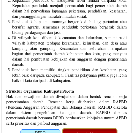
Kepadatan penduduk di kabupaten lebih rendah daripada kota.
Kepadatan penduduk menjadi permasalah bagi pemerintah daerah
dalam hal penyediaan lapangan pekerjaan, pendidikan, kesehatan,
dan penanggulangan masalah-masalah sosial.
Penduduk kabupaten umumnya bergerak di bidang pertanian atau
bersifat agraris, sementara penduduk perkotaan bergerak dalam
bidang perdagangan dan jasa.
Di wilayah kota dibentuk kecamatan dan kelurahan, sementara di
wilayah kabupaten terdapat kecamatan, kelurahan, dan desa atau
kampung atau gampong. Kecamatan dan kelurahan merupakan
bagian dari pemerintah daerah kabupaten dan kota, yang menyatu
dalam hal pembuatan kebijakan dan anggaran dengan pemerintah
daerah.
Penduduk kota memiliki tingkat pendidikan dan kesehatan yang
lebih baik daripada kabupaten. Fasilitas pelayanan publik juga lebih
baik di kota daripada di kabupaten.
Struktur Organisasi Kabupaten/Kota
Hak dan kewajiban daerah diwujudkan dalam bentuk rencana kerja
pemerintahan daerah. Rencana kerja dijabarkan dalam RAPBD
(Rencana Anggaran Pendapatan dan Belanja Daerah. RAPBD dikelola
dalam sistem pengelolaan keuangan daerah. RAPBD dibahas
pemerintah daerah bersama DPRD berdasarkan kebijakan umum APBD
serta prioritas dan palfond anggaran.