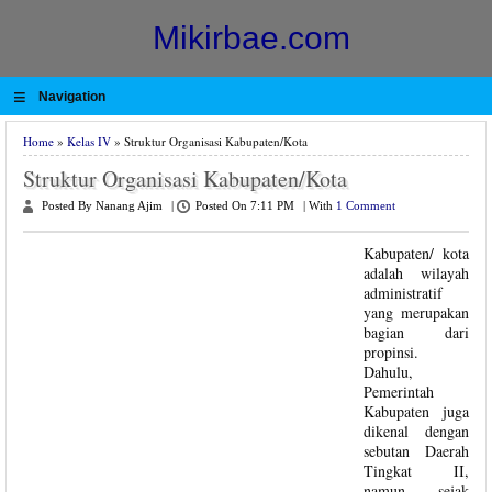
Mikirbae.com
≡
Navigation
Home
»
Kelas IV
» Struktur Organisasi Kabupaten/Kota
Struktur Organisasi Kabupaten/Kota
Posted By Nanang Ajim
|
Posted On 7:11 PM
|
With
1 Comment
Kabupaten/ kota
adalah wilayah
administratif
yang merupakan
bagian dari
propinsi.
Dahulu,
Pemerintah
Kabupaten juga
dikenal dengan
sebutan Daerah
Tingkat II,
namun sejak