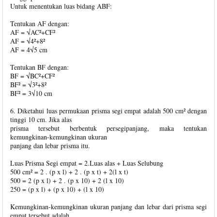
Untuk menentukan luas bidang ABF:
Tentukan AF dengan:
AF = √AC²+CF²
AF = √4²+8²
AF = 4√5 cm
Tentukan BF dengan:
BF = √BC²+CF²
BF² = √3²+8²
BF² = 3√10 cm
6. Diketahui luas permukaan prisma segi empat adalah 500 cm² dengan
tinggi 10 cm. Jika alas
prisma tersebut berbentuk persegipanjang, maka tentukan
kemungkinan-kemungkinan ukuran
panjang dan lebar prisma itu.
Luas Prisma Segi empat = 2.Luas alas + Luas Selubung
500 cm² = 2 . (p x l) + 2 . (p x t) + 2(l x t)
500 = 2 (p x l) + 2 . (p x 10) + 2 (l x 10)
250 = (p x l) + (p x 10) + (l x 10)
Kemungkinan-kemungkinan ukuran panjang dan lebar dari prisma segi
empat tersebut adalah