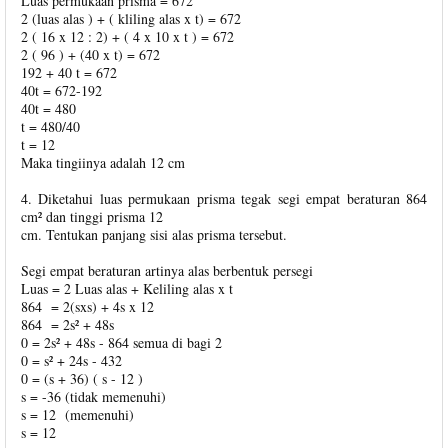
Luas permukaan prisma = 672
2 (luas alas ) + ( kliling alas x t) = 672
2 ( 16 x 12 : 2) + ( 4 x 10 x t ) = 672
2 ( 96 ) + (40 x t) = 672
192 + 40 t = 672
40t = 672-192
40t = 480
t = 480/40
t = 12
Maka tingiinya adalah 12 cm
4. Diketahui luas permukaan prisma tegak segi empat beraturan 864
cm² dan tinggi prisma 12
cm. Tentukan panjang sisi alas prisma tersebut.
Segi empat beraturan artinya alas berbentuk persegi
Luas = 2 Luas alas + Keliling alas x t
864 = 2(sxs) + 4s x 12
864 = 2s² + 48s
0 = 2s² + 48s - 864 semua di bagi 2
0 = s² + 24s - 432
0 = (s + 36) ( s - 12 )
s = -36 (tidak memenuhi)
s = 12 (memenuhi)
s = 12