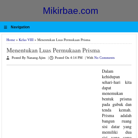
Mikirbae.com
≡
Navigation
Home
»
Kelas VIII
» Menentukan Luas Permukaan Prisma
Menentukan Luas Permukaan Prisma
Posted By Nanang Ajim
|
Posted On 4:14 PM
|
With
No Comments
Dalam
kehidupan
sehari-hari kita
dapat
menemukan
bentuk prisma
pada gubuk dan
tenda kemah.
Prisma adalah
bangun ruang
sisi datar yang
memiliki dua
sisi yang sama