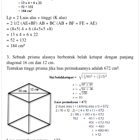
Lp = 2 Luas alas + tinggi (K alas)
= 2 1/2 (AE+BF) AB + BC (AB + BF + FE + AE)
= (8+5) 4 + 6 (4+5+5 +8)
= 13 x 4 + 6 x 22
= 52 + 132
= 184 cm²
3. Sebuah prisma alasnya berbentuk belah ketupat dengan panjang
diagonal 16 cm dan 12 cm.
Tentukan tinggi prisma jika luas permukaannya adalah 672 cm².