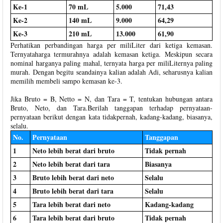
Ke-1
70 mL
5.000
71,43
Ke-2
140 mL
9.000
64,29
Ke-3
210 mL
13.000
61,90
Perhatikan perbandingan harga per miliLiter dari ketiga kemasan.
Ternyataharga termurahnya adalah kemasan ketiga. Meskipun secara
nominal harganya paling mahal, ternyata harga per miliLiternya paling
murah. Dengan begitu seandainya kalian adalah Adi, seharusnya kalian
memilih membeli sampo kemasan ke-3.
Jika Bruto = B, Netto = N, dan Tara = T, tentukan hubungan antara
Bruto, Neto, dan Tara.Berilah tanggapan terhadap pernyataan-
pernyataan berikut dengan kata tidakpernah, kadang-kadang, biasanya,
selalu.
No.
Pernyataan
Tanggapan
1
Neto lebih berat dari bruto
Tidak pernah
2
Neto lebih berat dari tara
Biasanya
3
Bruto lebih berat dari neto
Selalu
4
Bruto lebih berat dari tara
Selalu
5
Tara lebih berat dari neto
Kadang-kadang
6
Tara lebih berat dari bruto
Tidak pernah