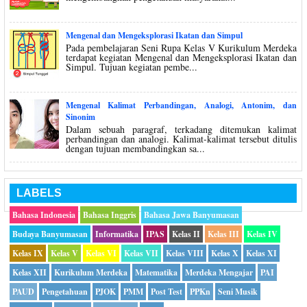
Mengenal dan Mengeksplorasi Ikatan dan Simpul
Pada pembelajaran Seni Rupa Kelas V Kurikulum Merdeka
terdapat kegiatan Mengenal dan Mengeksplorasi Ikatan dan
Simpul. Tujuan kegiatan pembe...
Mengenal Kalimat Perbandingan, Analogi, Antonim, dan
Sinonim
Dalam sebuah paragraf, terkadang ditemukan kalimat
perbandingan dan analogi. Kalimat-kalimat tersebut ditulis
dengan tujuan membandingkan sa...
LABELS
Bahasa Indonesia
Bahasa Inggris
Bahasa Jawa Banyumasan
Budaya Banyumasan
Informatika
IPAS
Kelas II
Kelas III
Kelas IV
Kelas IX
Kelas V
Kelas VI
Kelas VII
Kelas VIII
Kelas X
Kelas XI
Kelas XII
Kurikulum Merdeka
Matematika
Merdeka Mengajar
PAI
PAUD
Pengetahuan
PJOK
PMM
Post Test
PPKn
Seni Musik