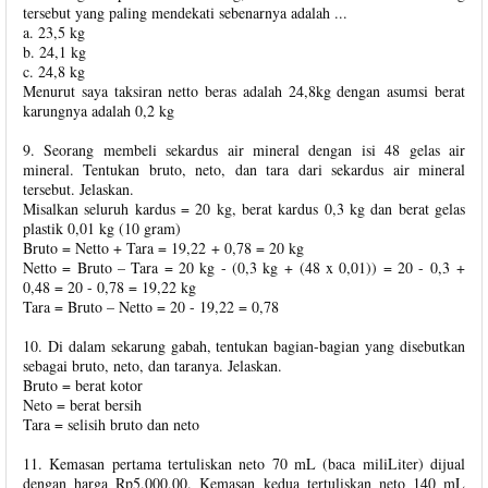
tersebut yang paling mendekati sebenarnya adalah ...
a. 23,5 kg
b. 24,1 kg
c. 24,8 kg
Menurut saya taksiran netto beras adalah 24,8kg dengan asumsi berat
karungnya adalah 0,2 kg
9. Seorang membeli sekardus air mineral dengan isi 48 gelas air
mineral. Tentukan bruto, neto, dan tara dari sekardus air mineral
tersebut. Jelaskan.
Misalkan seluruh kardus = 20 kg, berat kardus 0,3 kg dan berat gelas
plastik 0,01 kg (10 gram)
Bruto = Netto + Tara = 19,22 + 0,78 = 20 kg
Netto = Bruto – Tara = 20 kg - (0,3 kg + (48 x 0,01)) = 20 - 0,3 +
0,48 = 20 - 0,78 = 19,22 kg
Tara = Bruto – Netto = 20 - 19,22 = 0,78
10. Di dalam sekarung gabah, tentukan bagian-bagian yang disebutkan
sebagai bruto, neto, dan taranya. Jelaskan.
Bruto = berat kotor
Neto = berat bersih
Tara = selisih bruto dan neto
11. Kemasan pertama tertuliskan neto 70 mL (baca miliLiter) dijual
dengan harga Rp5.000,00. Kemasan kedua tertuliskan neto 140 mL