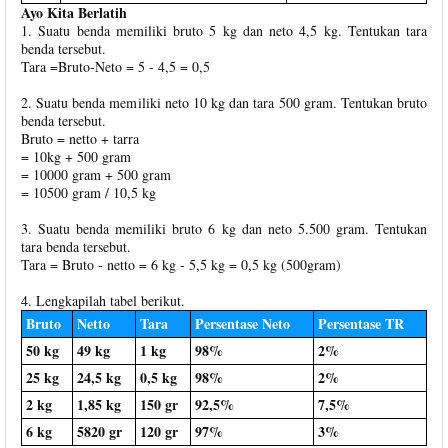
Ayo Kita Berlatih
1. Suatu benda memiliki bruto 5 kg dan neto 4,5 kg. Tentukan tara
benda tersebut.
Tara =Bruto-Neto = 5 - 4,5 = 0,5
2. Suatu benda memiliki neto 10 kg dan tara 500 gram. Tentukan bruto
benda tersebut.
Bruto = netto + tarra
= 10kg + 500 gram
= 10000 gram + 500 gram
= 10500 gram / 10,5 kg
3. Suatu benda memiliki bruto 6 kg dan neto 5.500 gram. Tentukan
tara benda tersebut.
Tara = Bruto - netto = 6 kg - 5,5 kg = 0,5 kg (500gram)
4. Lengkapilah tabel berikut.
Bruto
Netto
Tara
Persentase Neto
Persentase TR
50 kg
49 kg
1 kg
98%
2%
25 kg
24,5 kg
0,5 kg
98%
2%
2 kg
1,85 kg
150 gr
92,5%
7,5%
6 kg
5820 gr
120 gr
97%
3%