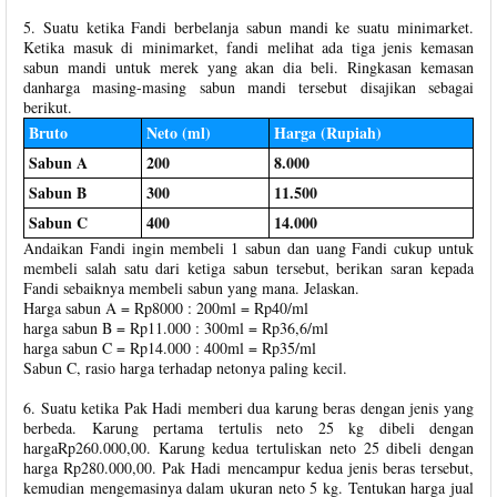
5. Suatu ketika Fandi berbelanja sabun mandi ke suatu minimarket.
Ketika masuk di minimarket, fandi melihat ada tiga jenis kemasan
sabun mandi untuk merek yang akan dia beli. Ringkasan kemasan
danharga masing-masing sabun mandi tersebut disajikan sebagai
berikut.
Bruto
Neto (ml)
Harga (Rupiah)
Sabun A
200
8.000
Sabun B
300
11.500
Sabun C
400
14.000
Andaikan Fandi ingin membeli 1 sabun dan uang Fandi cukup untuk
membeli salah satu dari ketiga sabun tersebut, berikan saran kepada
Fandi sebaiknya membeli sabun yang mana. Jelaskan.
Harga sabun A = Rp8000 : 200ml = Rp40/ml
harga sabun B = Rp11.000 : 300ml = Rp36,6/ml
harga sabun C = Rp14.000 : 400ml = Rp35/ml
Sabun C, rasio harga terhadap netonya paling kecil.
6. Suatu ketika Pak Hadi memberi dua karung beras dengan jenis yang
berbeda. Karung pertama tertulis neto 25 kg dibeli dengan
hargaRp260.000,00. Karung kedua tertuliskan neto 25 dibeli dengan
harga Rp280.000,00. Pak Hadi mencampur kedua jenis beras tersebut,
kemudian mengemasinya dalam ukuran neto 5 kg. Tentukan harga jual