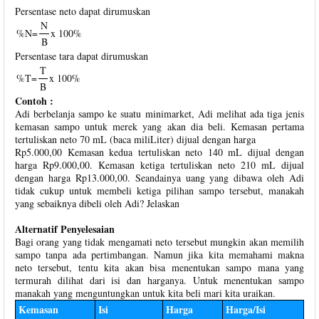
Persentase neto dapat dirumuskan
N
%N=
x 100%
B
Persentase tara dapat dirumuskan
T
%T=
x 100%
B
Contoh :
Adi berbelanja sampo ke suatu minimarket, Adi melihat ada tiga jenis
kemasan sampo untuk merek yang akan dia beli. Kemasan pertama
tertuliskan neto 70 mL (baca miliLiter) dijual dengan harga
Rp5.000,00 Kemasan kedua tertuliskan neto 140 mL dijual dengan
harga Rp9.000,00. Kemasan ketiga tertuliskan neto 210 mL dijual
dengan harga Rp13.000,00. Seandainya uang yang dibawa oleh Adi
tidak cukup untuk membeli ketiga pilihan sampo tersebut, manakah
yang sebaiknya dibeli oleh Adi? Jelaskan
Alternatif Penyelesaian
Bagi orang yang tidak mengamati neto tersebut mungkin akan memilih
sampo tanpa ada pertimbangan. Namun jika kita memahami makna
neto tersebut, tentu kita akan bisa menentukan sampo mana yang
termurah dilihat dari isi dan harganya. Untuk menentukan sampo
manakah yang menguntungkan untuk kita beli mari kita uraikan.
Kemasan
Isi
Harga
Harga/Isi