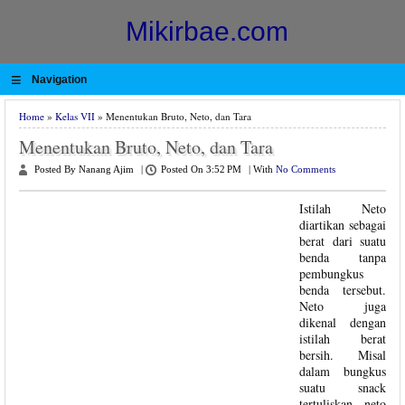
Mikirbae.com
≡
Navigation
Home
»
Kelas VII
» Menentukan Bruto, Neto, dan Tara
Menentukan Bruto, Neto, dan Tara
Posted By Nanang Ajim
|
Posted On 3:52 PM
|
With
No Comments
Istilah Neto
diartikan sebagai
berat dari suatu
benda tanpa
pembungkus
benda tersebut.
Neto juga
dikenal dengan
istilah berat
bersih. Misal
dalam bungkus
suatu snack
tertuliskan neto