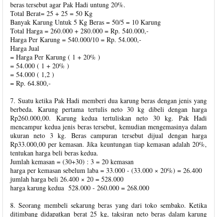
beras tersebut agar Pak Hadi untung 20%.
Total Berat= 25 + 25 = 50 Kg
Banyak Karung Untuk 5 Kg Beras = 50/5 = 10 Karung
Total Harga = 260.000 + 280.000 = Rp. 540.000,-
Harga Per Karung = 540.000/10 = Rp. 54.000,-
Harga Jual
= Harga Per Karung ( 1 + 20% )
= 54.000 ( 1 + 20% )
= 54.000 ( 1,2 )
= Rp. 64.800,-
7. Suatu ketika Pak Hadi memberi dua karung beras dengan jenis yang
berbeda. Karung pertama tertulis neto 30 kg dibeli dengan harga
Rp260.000,00. Karung kedua tertuliskan neto 30 kg. Pak Hadi
mencampur kedua jenis beras tersebut, kemudian mengemasinya dalam
ukuran neto 3 kg. Beras campuran tersebut dijual dengan harga
Rp33.000,00 per kemasan. Jika keuntungan tiap kemasan adalah 20%,
tentukan harga beli beras kedua.
Jumlah kemasan = (30+30) : 3 = 20 kemasan
harga per kemasan sebelum laba = 33.000 - (33.000 × 20%) = 26.400
jumlah harga beli 26.400 × 20 = 528.000
harga karung kedua 528.000 - 260.000 = 268.000
8. Seorang membeli sekarung beras yang dari toko sembako. Ketika
ditimbang didapatkan berat 25 kg, taksiran neto beras dalam karung