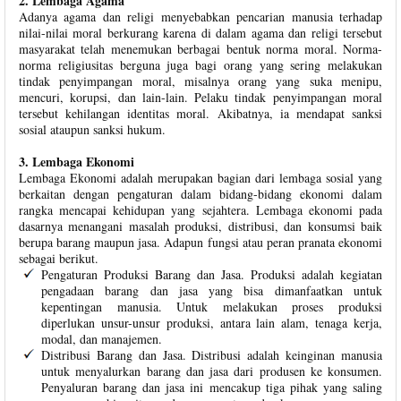
2. Lembaga Agama
Adanya agama dan religi menyebabkan pencarian manusia terhadap
nilai-nilai moral berkurang karena di dalam agama dan religi tersebut
masyarakat telah menemukan berbagai bentuk norma moral. Norma-
norma religiusitas berguna juga bagi orang yang sering melakukan
tindak penyimpangan moral, misalnya orang yang suka menipu,
mencuri, korupsi, dan lain-lain. Pelaku tindak penyimpangan moral
tersebut kehilangan identitas moral. Akibatnya, ia mendapat sanksi
sosial ataupun sanksi hukum.
3. Lembaga Ekonomi
Lembaga Ekonomi adalah merupakan bagian dari lembaga sosial yang
berkaitan dengan pengaturan dalam bidang-bidang ekonomi dalam
rangka mencapai kehidupan yang sejahtera. Lembaga ekonomi pada
dasarnya menangani masalah produksi, distribusi, dan konsumsi baik
berupa barang maupun jasa. Adapun fungsi atau peran pranata ekonomi
sebagai berikut.
Pengaturan Produksi Barang dan Jasa. Produksi adalah kegiatan
pengadaan barang dan jasa yang bisa dimanfaatkan untuk
kepentingan manusia. Untuk melakukan proses produksi
diperlukan unsur-unsur produksi, antara lain alam, tenaga kerja,
modal, dan manajemen.
Distribusi Barang dan Jasa. Distribusi adalah keinginan manusia
untuk menyalurkan barang dan jasa dari produsen ke konsumen.
Penyaluran barang dan jasa ini mencakup tiga pihak yang saling