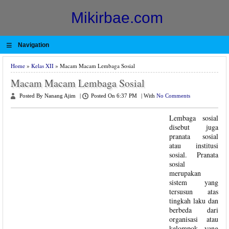
Mikirbae.com
≡
Navigation
Home
»
Kelas XII
» Macam Macam Lembaga Sosial
Macam Macam Lembaga Sosial
Posted By Nanang Ajim
|
Posted On 6:37 PM
|
With
No Comments
Lembaga sosial
disebut juga
pranata sosial
atau institusi
sosial. Pranata
sosial
merupakan
sistem yang
tersusun atas
tingkah laku dan
berbeda dari
organisasi atau
kelompok yang