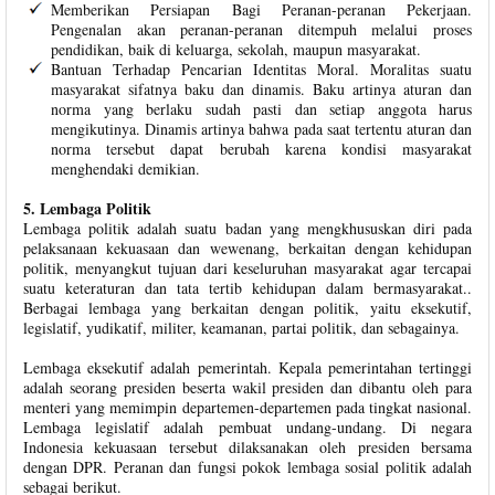
Memberikan Persiapan Bagi Peranan-peranan Pekerjaan.
Pengenalan akan peranan-peranan ditempuh melalui proses
pendidikan, baik di keluarga, sekolah, maupun masyarakat.
Bantuan Terhadap Pencarian Identitas Moral. Moralitas suatu
masyarakat sifatnya baku dan dinamis. Baku artinya aturan dan
norma yang berlaku sudah pasti dan setiap anggota harus
mengikutinya. Dinamis artinya bahwa pada saat tertentu aturan dan
norma tersebut dapat berubah karena kondisi masyarakat
menghendaki demikian.
5. Lembaga Politik
Lembaga politik adalah suatu badan yang mengkhususkan diri pada
pelaksanaan kekuasaan dan wewenang, berkaitan dengan kehidupan
politik, menyangkut tujuan dari keseluruhan masyarakat agar tercapai
suatu keteraturan dan tata tertib kehidupan dalam bermasyarakat..
Berbagai lembaga yang berkaitan dengan politik, yaitu eksekutif,
legislatif, yudikatif, militer, keamanan, partai politik, dan sebagainya.
Lembaga eksekutif adalah pemerintah. Kepala pemerintahan tertinggi
adalah seorang presiden beserta wakil presiden dan dibantu oleh para
menteri yang memimpin departemen-departemen pada tingkat nasional.
Lembaga legislatif adalah pembuat undang-undang. Di negara
Indonesia kekuasaan tersebut dilaksanakan oleh presiden bersama
dengan DPR. Peranan dan fungsi pokok lembaga sosial politik adalah
sebagai berikut.