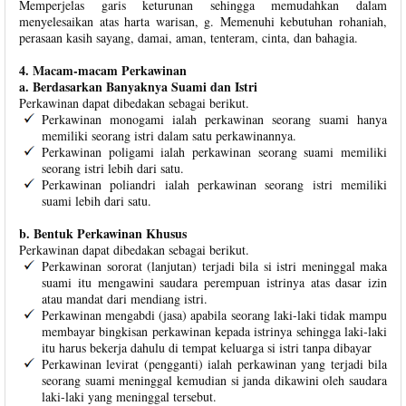
Memperjelas garis keturunan sehingga memudahkan dalam
menyelesaikan atas harta warisan, g. Memenuhi kebutuhan rohaniah,
perasaan kasih sayang, damai, aman, tenteram, cinta, dan bahagia.
4. Macam-macam Perkawinan
a. Berdasarkan Banyaknya Suami dan Istri
Perkawinan dapat dibedakan sebagai berikut.
Perkawinan monogami ialah perkawinan seorang suami hanya
memiliki seorang istri dalam satu perkawinannya.
Perkawinan poligami ialah perkawinan seorang suami memiliki
seorang istri lebih dari satu.
Perkawinan poliandri ialah perkawinan seorang istri memiliki
suami lebih dari satu.
b. Bentuk Perkawinan Khusus
Perkawinan dapat dibedakan sebagai berikut.
Perkawinan sororat (lanjutan) terjadi bila si istri meninggal maka
suami itu mengawini saudara perempuan istrinya atas dasar izin
atau mandat dari mendiang istri.
Perkawinan mengabdi (jasa) apabila seorang laki-laki tidak mampu
membayar bingkisan perkawinan kepada istrinya sehingga laki-laki
itu harus bekerja dahulu di tempat keluarga si istri tanpa dibayar
Perkawinan levirat (pengganti) ialah perkawinan yang terjadi bila
seorang suami meninggal kemudian si janda dikawini oleh saudara
laki-laki yang meninggal tersebut.