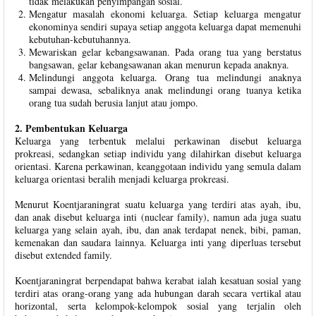
tidak melakukan penyimpangan sosial.
Mengatur masalah ekonomi keluarga. Setiap keluarga mengatur
ekonominya sendiri supaya setiap anggota keluarga dapat memenuhi
kebutuhan-kebutuhannya.
Mewariskan gelar kebangsawanan. Pada orang tua yang berstatus
bangsawan, gelar kebangsawanan akan menurun kepada anaknya.
Melindungi anggota keluarga. Orang tua melindungi anaknya
sampai dewasa, sebaliknya anak melindungi orang tuanya ketika
orang tua sudah berusia lanjut atau jompo.
2. Pembentukan Keluarga
Keluarga yang terbentuk melalui perkawinan disebut keluarga
prokreasi, sedangkan setiap individu yang dilahirkan disebut keluarga
orientasi. Karena perkawinan, keanggotaan individu yang semula dalam
keluarga orientasi beralih menjadi keluarga prokreasi.
Menurut Koentjaraningrat suatu keluarga yang terdiri atas ayah, ibu,
dan anak disebut keluarga inti (nuclear family), namun ada juga suatu
keluarga yang selain ayah, ibu, dan anak terdapat nenek, bibi, paman,
kemenakan dan saudara lainnya. Keluarga inti yang diperluas tersebut
disebut extended family.
Koentjaraningrat berpendapat bahwa kerabat ialah kesatuan sosial yang
terdiri atas orang-orang yang ada hubungan darah secara vertikal atau
horizontal, serta kelompok-kelompok sosial yang terjalin oleh