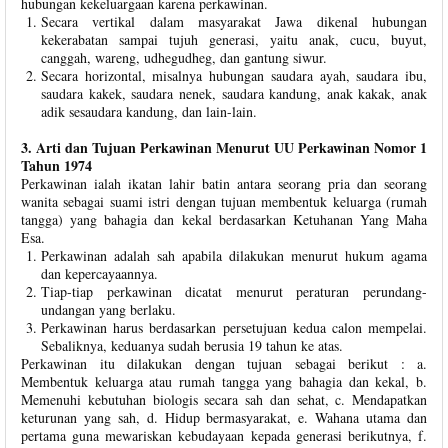
hubungan kekeluargaan karena perkawinan.
Secara vertikal dalam masyarakat Jawa dikenal hubungan
kekerabatan sampai tujuh generasi, yaitu anak, cucu, buyut,
canggah, wareng, udhegudheg, dan gantung siwur.
Secara horizontal, misalnya hubungan saudara ayah, saudara ibu,
saudara kakek, saudara nenek, saudara kandung, anak kakak, anak
adik sesaudara kandung, dan lain-lain.
3. Arti dan Tujuan Perkawinan Menurut UU Perkawinan Nomor 1
Tahun 1974
Perkawinan ialah ikatan lahir batin antara seorang pria dan seorang
wanita sebagai suami istri dengan tujuan membentuk keluarga (rumah
tangga) yang bahagia dan kekal berdasarkan Ketuhanan Yang Maha
Esa.
Perkawinan adalah sah apabila dilakukan menurut hukum agama
dan kepercayaannya.
Tiap-tiap perkawinan dicatat menurut peraturan perundang-
undangan yang berlaku.
Perkawinan harus berdasarkan persetujuan kedua calon mempelai.
Sebaliknya, keduanya sudah berusia 19 tahun ke atas.
Perkawinan itu dilakukan dengan tujuan sebagai berikut : a.
Membentuk keluarga atau rumah tangga yang bahagia dan kekal, b.
Memenuhi kebutuhan biologis secara sah dan sehat, c. Mendapatkan
keturunan yang sah, d. Hidup bermasyarakat, e. Wahana utama dan
pertama guna mewariskan kebudayaan kepada generasi berikutnya, f.