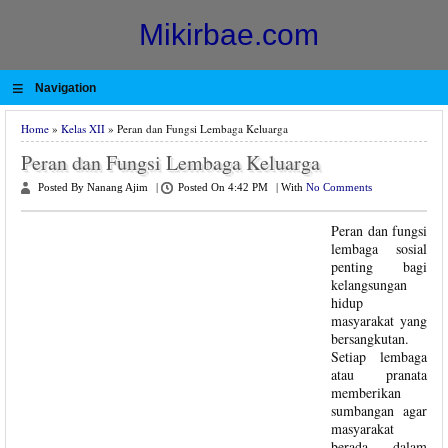
Mikirbae.com
≡
Navigation
Home
»
Kelas XII
» Peran dan Fungsi Lembaga Keluarga
Peran dan Fungsi Lembaga Keluarga
Posted By Nanang Ajim
|
Posted On 4:42 PM
|
With
No Comments
Peran dan fungsi
lembaga sosial
penting bagi
kelangsungan
hidup
masyarakat yang
bersangkutan.
Setiap lembaga
atau pranata
memberikan
sumbangan agar
masyarakat
berada dalam