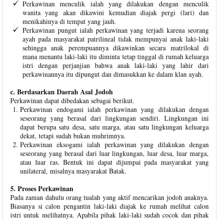
Perkawinan menculik ialah yang dilakukan dengan menculik
wanita yang akan dikawini kemudian diajak pergi (lari) dan
menikahinya di tempat yang jauh.
Perkawinan pungut ialah perkawinan yang terjadi karena seorang
ayah pada masyarakat patrilineal tidak mempunyai anak laki-laki
sehingga anak perempuannya dikawinkan secara matrilokal di
mana menantu laki-laki itu diminta tetap tinggal di rumah keluarga
istri dengan perjanjian bahwa anak laki-laki yang lahir dari
perkawinannya itu dipungut dan dimasukkan ke dalam klan ayah.
c. Berdasarkan Daerah Asal Jodoh
Perkawinan dapat dibedakan sebagai berikut.
Perkawinan endogami ialah perkawinan yang dilakukan dengan
seseorang yang berasal dari lingkungan sendiri. Lingkungan ini
dapat berupa satu desa, satu marga, atau satu lingkungan keluarga
dekat, tetapi sudah bukan muhrimnya.
Perkawinan eksogami ialah perkawinan yang dilakukan dengan
seseorang yang berasal dari luar lingkungan, luar desa, luar marga,
atau luar ras. Bentuk ini dapat dijumpai pada masyarakat yang
unilateral, misalnya masyarakat Batak.
5. Proses Perkawinan
Pada zaman dahulu orang tualah yang aktif mencarikan jodoh anaknya.
Biasanya si calon pengantin laki-laki diajak ke rumah melihat calon
istri untuk melihatnya. Apabila pihak laki-laki sudah cocok dan pihak