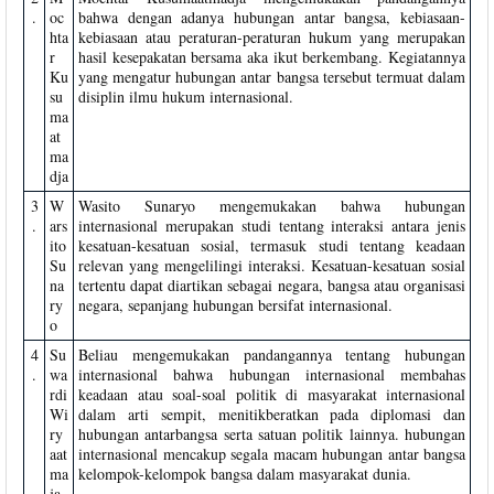
.
oc
bahwa dengan adanya hubungan antar bangsa, kebiasaan-
hta
kebiasaan atau peraturan-peraturan hukum yang merupakan
r
hasil kesepakatan bersama aka ikut berkembang. Kegiatannya
Ku
yang mengatur hubungan antar bangsa tersebut termuat dalam
su
disiplin ilmu hukum internasional.
ma
at
ma
dja
3
W
Wasito Sunaryo mengemukakan bahwa hubungan
.
ars
internasional merupakan studi tentang interaksi antara jenis
ito
kesatuan-kesatuan sosial, termasuk studi tentang keadaan
Su
relevan yang mengelilingi interaksi. Kesatuan-kesatuan sosial
na
tertentu dapat diartikan sebagai negara, bangsa atau organisasi
ry
negara, sepanjang hubungan bersifat internasional.
o
4
Su
Beliau mengemukakan pandangannya tentang hubungan
.
wa
internasional bahwa hubungan internasional membahas
rdi
keadaan atau soal-soal politik di masyarakat internasional
Wi
dalam arti sempit, menitikberatkan pada diplomasi dan
ry
hubungan antarbangsa serta satuan politik lainnya. hubungan
aat
internasional mencakup segala macam hubungan antar bangsa
ma
kelompok-kelompok bangsa dalam masyarakat dunia.
ja,