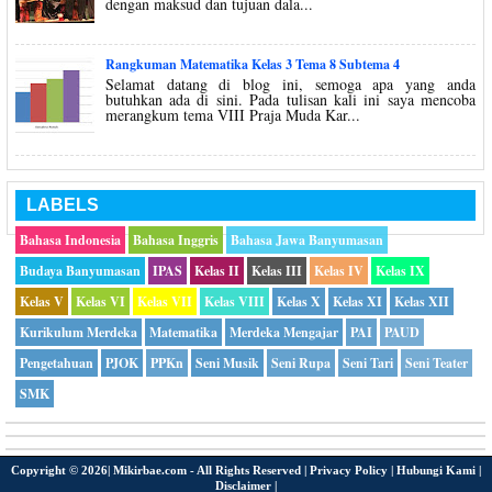
dengan maksud dan tujuan dala...
Rangkuman Matematika Kelas 3 Tema 8 Subtema 4
Selamat datang di blog ini, semoga apa yang anda
butuhkan ada di sini. Pada tulisan kali ini saya mencoba
merangkum tema VIII Praja Muda Kar...
LABELS
Bahasa Indonesia
Bahasa Inggris
Bahasa Jawa Banyumasan
Budaya Banyumasan
IPAS
Kelas II
Kelas III
Kelas IV
Kelas IX
Kelas V
Kelas VI
Kelas VII
Kelas VIII
Kelas X
Kelas XI
Kelas XII
Kurikulum Merdeka
Matematika
Merdeka Mengajar
PAI
PAUD
Pengetahuan
PJOK
PPKn
Seni Musik
Seni Rupa
Seni Tari
Seni Teater
SMK
Copyright ©
2026|
Mikirbae.com
- All Rights Reserved |
Privacy Policy
|
Hubungi Kami
|
Disclaimer
|