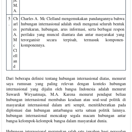
M.
A.
5
Ch
Charles A. Mc Clelland mengemukakan pandangannya bahwa
.
arl
hubungan internasional adalah studi mengenai seluruh bentuk
es
pertukaran, hubungan, arus informasi, serta berbagai respon
A.
perilaku yang muncul diantara dan antar masyarakat yang
M
terorganisir secara terpisah, termasuk komponen-
c
komponennya.
Cl
ell
an
d
Dari beberapa definisi tentang hubungan internasional diatas, menurut
saya rumusan yang paling relevan dengan konteks hubungan
internasional yang dijalin oleh bangsa Indonesia adalah menurut
Suwardi Wiryaatmaja, M.A. Karena menurut pendapat beliau
hubungan internasional membahas keadaan atau soal-soal politik di
masyarakat internasional dalam arti sempit, menitikberatkan pada
diplomasi dan hubungan antarbangsa serta satuan politik lainnya.
hubungan internasional mencakup segala macam hubungan antar
bangsa kelompok-kelompok bangsa dalam masyarakat dunia.
Hubungan internasional merupakan salah satu jawaban bagi persoalan