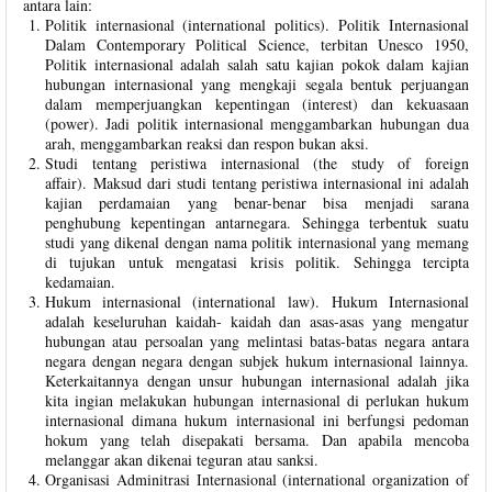
antara lain:
Politik internasional (international politics). Politik Internasional
Dalam Contemporary Political Science, terbitan Unesco 1950,
Politik internasional adalah salah satu kajian pokok dalam kajian
hubungan internasional yang mengkaji segala bentuk perjuangan
dalam memperjuangkan kepentingan (interest) dan kekuasaan
(power). Jadi politik internasional menggambarkan hubungan dua
arah, menggambarkan reaksi dan respon bukan aksi.
Studi tentang peristiwa internasional (the study of foreign
affair). Maksud dari studi tentang peristiwa internasional ini adalah
kajian perdamaian yang benar-benar bisa menjadi sarana
penghubung kepentingan antarnegara. Sehingga terbentuk suatu
studi yang dikenal dengan nama politik internasional yang memang
di tujukan untuk mengatasi krisis politik. Sehingga tercipta
kedamaian.
Hukum internasional (international law). Hukum Internasional
adalah keseluruhan kaidah- kaidah dan asas-asas yang mengatur
hubungan atau persoalan yang melintasi batas-batas negara antara
negara dengan negara dengan subjek hukum internasional lainnya.
Keterkaitannya dengan unsur hubungan internasional adalah jika
kita ingian melakukan hubungan internasional di perlukan hukum
internasional dimana hukum internasional ini berfungsi pedoman
hokum yang telah disepakati bersama. Dan apabila mencoba
melanggar akan dikenai teguran atau sanksi.
Organisasi Adminitrasi Internasional (international organization of