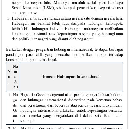
negara ke negara lain. Misalnya, masalah sosial para Lembaga
Sosial Masyarakat (LSM), sekelompok pencari kerja seperti adanya
TKI atau TKW.
Hubungan antarnegara terjadi antara negara satu dengan negara lain.
Hubungan ini bersifat lebih luas daripada hubungan kelompok,
lebih-lebih hubungan individu.Hubungan antarnegara melibatkan
kepentingan nasional atas kepentingan negara yang bersangkutan
dan politik luar negeri yang dianut oleh negara itu.
Berkaitan dengan pengertian hubungan internasional, terdapat berbagai
pandangan para ahli yang mencoba memberikan makna terhadap
konsep hubungan internasional.
Na
N
m
o
a
Konsep Hubungan Internasional
.
A
hli
1
Hu
Hugo de Groot mengemukakan pandangannya bahwa hukum
.
go
dan hubungan internasional didasarkan pada kemauan bebas
de
dan persetujuan dari beberapa atau semua negara. Hukum dan
Gr
hubungan internasional dilakukan untuk kepentingan bersama
oo
dari mereka yang menyatukan diri dalam satu ikatan dan
t
sederajat.
2
M
Mochtar Kusumaatmadja mengemukakan pandangannya