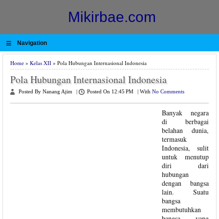
Mikirbae.com
≡
Navigation
Home
»
Kelas XII
» Pola Hubungan Internasional Indonesia
Pola Hubungan Internasional Indonesia
Posted By Nanang Ajim
|
Posted On 12:45 PM
|
With
No Comments
Banyak negara
di berbagai
belahan dunia,
termasuk
Indonesia, sulit
untuk menutup
diri dari
hubungan
dengan bangsa
lain. Suatu
bangsa
membutuhkan
bangsa yang