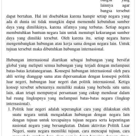
lainnya agar
bangsa tersebut
dapat bertahan. Hal ini disebabkan karena hampir setiap negara yang
ada di dunia ini tidak mungkin dapat memenuhi kebutuhan sumber
daya yang dimilikinya, karena sifatnya yang terbatas. Setiap negara
membutuhkan bantuan negara lain untuk menutupi kekurangan sumber
daya yang dimiliki tersebut. Oleh karena itu, setiap negara harus
mengembangkan hubungan atau kerja sama dengan negara lain. Untuk
tujuan tersebut maka dibutuhkan hubungan internasional.
Hubungan internasional diartikan sebagai hubungan yang bersifat
global yang meliputi semua hubungan yang terjadi dengan melampaui
batas-batas ketatanegaraan. Konsepsi hubungan internasional oleh para
ahli sering dianggap sama atau dipersamakan dengan konsepsi politik
luar negeri, hubungan luar negeri dan politik internasional. Ketiga
konsep tersebut sebenarnya memiliki makna yang berbeda satu sama
lain, akan tetapi mempunyai persamaan yang cukup mendasar dalam
hal ruang lingkupnya yang melampaui batas-batas negara (lingkup
internasional).
Politik luar negeri adalah seperangkat cara yang dilakukan oleh
suatu negara untuk mengadakan hubungan dengan negara lain
dengan tujuan untuk tercapainya tujuan negara serta kepentingan
nasional negara yang bersangkutan. Dalam aktivitas Politik Luar
Negeri, suatu negara memiliki tujuan, cara mencapai tujuan, cara