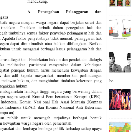
mendukung.
A. Pencegahan Pelanggaran dan
gara
baik negara maupun warga negara dapat berjalan serasi dan
n-tindakan. Tindakan terbaik dalam penegakan hak dan
egah timbulnya semua faktor penyebab pelanggaran hak dan
. Apabila faktor penyebabnya tidak muncul, pelanggaran hak
gara dapat diminimalisir atau bahkan dihilangkan. Berikut
akukan untuk mengatasi berbagai kasus pelanggaran hak dan
.
rus ditegakkan. Pendekatan hukum dan pendekatan dialogis
a melibatkan partisipasi masyarakat dalam kehidupan
pejabat penegak hukum harus memenuhi kewajiban dengan
k dan adil kepada masyarakat, memberikan perlindungan
be...
an melawan hukum, dan menghindari tindakan kekerasan yang
negakkan hukum.
embaga selain lembaga tinggi negara yang berwenang dalam
rga negara seperti Komisi Pem berantasan Korupsi (KPK),
ndonesia, Komisi Nasi onal Hak Asasi Manusia (Komnas
k Indonesia (KPAI), dan Komisi Nasional Anti Kekerasan
empu an).
 an publik untuk mencegah terjadinya berbagai bentuk
an kewajiban warga negara oleh pemerintah.
yarakat dan lembaga-lembaga politik terhadap setiap upaya