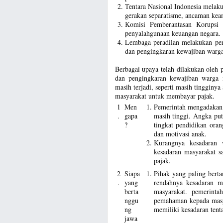
Tentara Nasional Indonesia melak
gerakan separatisme, ancaman keam
Komisi Pemberantasan Korupsi 
penyalahgunaan keuangan negara.
Lembaga peradilan melakukan per
dan pengingkaran kewajiban warga
Berbagai upaya telah dilakukan oleh
dan pengingkaran kewajiban warga n
masih terjadi, seperti masih tingginy
masyarakat untuk membayar pajak.
1
Men
Pemerintah mengadakan 
.
gapa
masih tinggi. Angka putu
?
tingkat pendidikan orang
dan motivasi anak.
Kurangnya kesadaran 
kesadaran masyarakat s
pajak.
2
Siapa
Pihak yang paling bert
.
yang
rendahnya kesadaran m
berta
masyarakat. pemerint
nggu
pemahaman kepada masya
ng
memiliki kesadaran tent
jawa