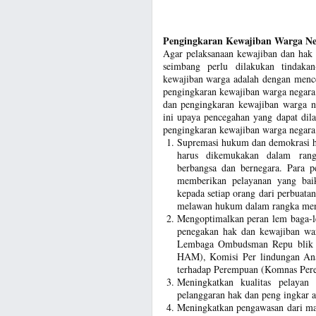
Pengingkaran Kewajiban Warga Ne
Agar pelaksanaan kewajiban dan hak 
seimbang perlu dilakukan tindaka
kewajiban warga adalah dengan menc
pengingkaran kewajiban warga negara
dan pengingkaran kewajiban warga ne
ini upaya pencegahan yang dapat dil
pengingkaran kewajiban warga negara
Supremasi hukum dan demokrasi ha
harus dikemukakan dalam rangk
berbangsa dan bernegara. Para 
memberikan pelayanan yang bai
kepada setiap orang dari perbuat
melawan hukum dalam rangka me
Mengoptimalkan peran lem baga-l
penegakan hak dan kewajiban wa
Lembaga Ombudsman Repu blik I
HAM), Komisi Per lindungan Ana
terhadap Perempuan (Komnas Per
Meningkatkan kualitas pelayan
pelanggaran hak dan peng ingkar 
Meningkatkan pengawasan dari mas