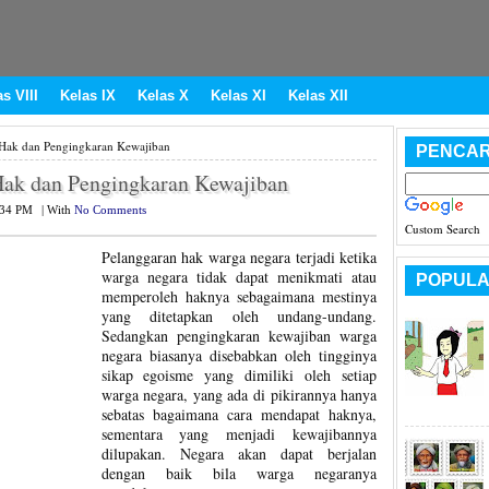
s VIII
Kelas IX
Kelas X
Kelas XI
Kelas XII
Hak dan Pengingkaran Kewajiban
PENCAR
Hak dan Pengingkaran Kewajiban
:34 PM
|
With
No Comments
Custom Search
Pelanggaran hak warga negara terjadi ketika
warga negara tidak dapat menikmati atau
POPULA
memperoleh haknya sebagaimana mestinya
yang ditetapkan oleh undang-undang.
Sedangkan pengingkaran kewajiban warga
negara biasanya disebabkan oleh tingginya
sikap egoisme yang dimiliki oleh setiap
warga negara, yang ada di pikirannya hanya
sebatas bagaimana cara mendapat haknya,
sementara yang menjadi kewajibannya
dilupakan. Negara akan dapat berjalan
dengan baik bila warga negaranya