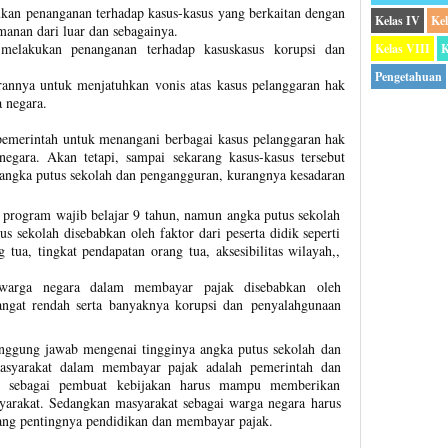
ukan penanganan terhadap kasus-kasus yang berkaitan dengan
Kelas IV
Ke
anan dari luar dan sebagainya.
melakukan penanganan terhadap kasuskasus korupsi dan
Kelas VIII
K
Pengetahuan
annya untuk menjatuhkan vonis atas kasus pelanggaran hak
 negara.
 pemerintah untuk menangani berbagai kasus pelanggaran hak
egara. Akan tetapi, sampai sekarang kasus-kasus tersebut
a angka putus sekolah dan pengangguran, kurangnya kesadaran
program wajib belajar 9 tahun, namun angka putus sekolah
s sekolah disebabkan oleh faktor dari peserta didik seperti
 tua, tingkat pendapatan orang tua, aksesibilitas wilayah,,
warga negara dalam membayar pajak disebabkan oleh
angat rendah serta banyaknya korupsi dan penyalahgunaan
anggung jawab mengenai tingginya angka putus sekolah dan
asyarakat dalam membayar pajak adalah pemerintah dan
ah sebagai pembuat kebijakan harus mampu memberikan
rakat. Sedangkan masyarakat sebagai warga negara harus
ang pentingnya pendidikan dan membayar pajak.