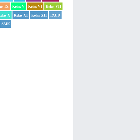
las IX
Kelas V
Kelas VI
Kelas VII
elas X
Kelas XI
Kelas XII
PAUD
SMK