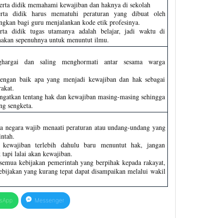
erta didik memahami kewajiban dan haknya di sekolah
erta didik harus mematuhi peraturan yang dibuat oleh
ngkan bagi guru menjalankan kode etik profesinya.
rta didik tugas utamanya adalah belajar, jadi waktu di
nakan sepenuhnya untuk menuntut ilmu.
ghargai dan saling menghormati antar sesama warga
ngan baik apa yang menjadi kewajiban dan hak sebagai
akat.
ngatkan tentang hak dan kewajiban masing-masing sehingga
ang sengketa.
a negara wajib menaati peraturan atau undang-undang yang
intah.
 kewajiban terlebih dahulu baru menuntut hak, jangan
tapi lalai akan kewajiban.
mua kebijakan pemerintah yang berpihak kepada rakayat,
ebijakan yang kurang tepat dapat disampaikan melalui wakil
sApp
Messenger