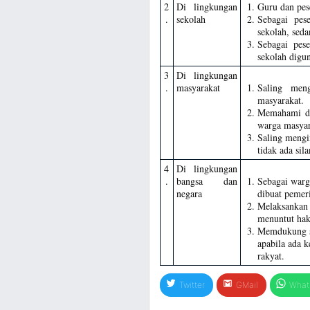
2
Di lingkungan
Guru dan pes
.
sekolah
Sebagai pes
sekolah, seda
Sebagai pese
sekolah digu
3
Di lingkungan
.
masyarakat
Saling men
masyarakat.
Memahami de
warga masyar
Saling mengi
tidak ada sil
4
Di lingkungan
.
bangsa dan
Sebagai warg
negara
dibuat pemer
Melaksankan
menuntut hak 
Memdukung se
apabila ada k
rakyat.
Twitter
GMail
What