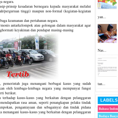
a negara.
sip-prinsip kesadaran bernegara kepada masyarakat melalui
ah/perguruan tinggi) maupun non-formal (kegiatan-kegiatan
yan...
baga keamanan dan pertahanan negara.
rmonis antarkelompok atau golongan dalam masyarakat agar
hormati keyakinan dan pendapat masing-masing
Nas...
, pemerintah juga menangani berbagai kasus yang sudah
tan...
ukan oleh lembaga-lembaga negara yang mempunyai fungsi
ti berikut.
 terhadap kasus-kasus yang berkaitan dengan pelanggaran
LABELS
mendapatkan rasa aman, seperti penangkapan pelaku tindak
pokan, penganiayaan dan sebagainya) dan tindak pidana
Bahasa Indon
juga menangani kasus-kasus yang berkaitan dengan pelanggaran
Budaya Bany