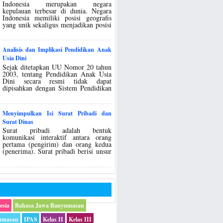
Indonesia merupakan negara
kepulauan terbesar di dunia. Negara
Indonesia memiliki posisi geografis
yang unik sekaligus menjadikan posisi
Analisis dan Implikasi Pendidikan Anak
Usia Dini
Sejak ditetapkan UU Nomor 20 tahun
2003, tentang Pendidikan Anak Usia
Dini secara resmi tidak dapat
dipisahkan dengan Sistem Pendidikan
Menyimpulkan Isi Surat Pribadi dan
Surat Dinas
Surat pribadi adalah bentuk
komunikasi interaktif antara orang
pertama (pengirim) dan orang kedua
(penerima). Surat pribadi berisi unsur
esia
Bahasa Jawa Banyumasan
umasan
IPAS
Kelas II
Kelas III