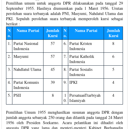
Pemilihan umum untuk anggota DPR dilaksanakan pada tanggal 29
September 1955. Hasilnya diumumkan pada 1 Maret 1956. Urutan
perolehan suara terbanyak adalah PNI, Masyumi, Nahdatul Ulama dan
PKI. Sepuluh perolehan suara terbanyak memperoleh kursi sebagai
berikut :
N
Nama Partai
Jumlah
N
Nama Partai
Jumlah
o.
Kursi
o.
Kursi
1.
Partai Nasional
57
6.
Partai Kristen
8
Indonesia
Indonesia
2.
Masyumi
57
7.
Partai Katholik
6
Indonesia
3.
Nahdlatul Ulama
45
8.
Partai Sosialis
5
Indonesia
4.
Partai Komunis
39
9.
IPKI
4
Indonesia
5.
PSII
8
1
PersatuanTtarbiyah
4
0.
Islamiyah
Pemilihan Umum 1955 menghasilkan susunan anggota DPR dengan
jumlah anggota sebanyak 250 orang dan dilantik pada tanggal 24 Maret
1956 oleh Presiden Soekarno. Acara pelantikan ini dihadiri oleh
anggota DPR yang lama dan menteri-menteri Kabinet Burhanudin