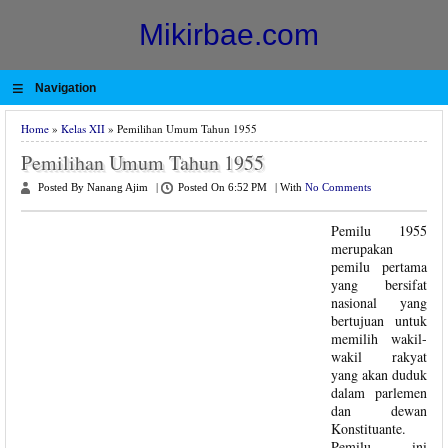
Mikirbae.com
≡
Navigation
Home
»
Kelas XII
» Pemilihan Umum Tahun 1955
Pemilihan Umum Tahun 1955
Posted By Nanang Ajim
|
Posted On 6:52 PM
|
With
No Comments
Pemilu 1955
merupakan
pemilu pertama
yang bersifat
nasional yang
bertujuan untuk
memilih wakil-
wakil rakyat
yang akan duduk
dalam parlemen
dan dewan
Konstituante.
Pemilu ini