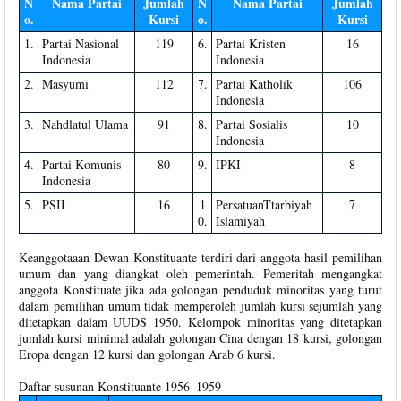
N
Nama Partai
Jumlah
N
Nama Partai
Jumlah
o.
Kursi
o.
Kursi
1.
Partai Nasional
119
6.
Partai Kristen
16
Indonesia
Indonesia
2.
Masyumi
112
7.
Partai Katholik
106
Indonesia
3.
Nahdlatul Ulama
91
8.
Partai Sosialis
10
Indonesia
4.
Partai Komunis
80
9.
IPKI
8
Indonesia
5.
PSII
16
1
PersatuanTtarbiyah
7
0.
Islamiyah
Keanggotaaan Dewan Konstituante terdiri dari anggota hasil pemilihan
umum dan yang diangkat oleh pemerintah. Pemeritah mengangkat
anggota Konstituate jika ada golongan penduduk minoritas yang turut
dalam pemilihan umum tidak memperoleh jumlah kursi sejumlah yang
ditetapkan dalam UUDS 1950. Kelompok minoritas yang ditetapkan
jumlah kursi minimal adalah golongan Cina dengan 18 kursi, golongan
Eropa dengan 12 kursi dan golongan Arab 6 kursi.
Daftar susunan Konstituante 1956–1959