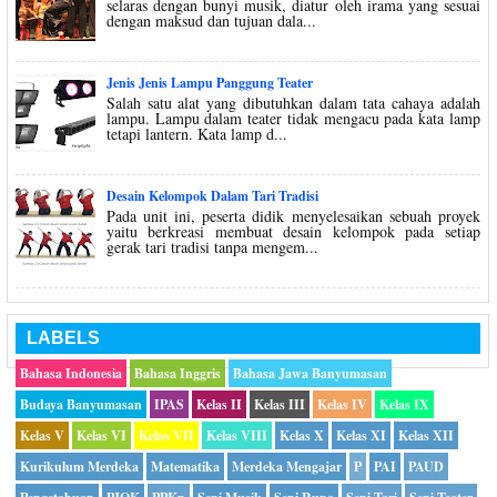
selaras dengan bunyi musik, diatur oleh irama yang sesuai
dengan maksud dan tujuan dala...
Jenis Jenis Lampu Panggung Teater
Salah satu alat yang dibutuhkan dalam tata cahaya adalah
lampu. Lampu dalam teater tidak mengacu pada kata lamp
tetapi lantern. Kata lamp d...
Desain Kelompok Dalam Tari Tradisi
Pada unit ini, peserta didik menyelesaikan sebuah proyek
yaitu berkreasi membuat desain kelompok pada setiap
gerak tari tradisi tanpa mengem...
LABELS
Bahasa Indonesia
Bahasa Inggris
Bahasa Jawa Banyumasan
Budaya Banyumasan
IPAS
Kelas II
Kelas III
Kelas IV
Kelas IX
Kelas V
Kelas VI
Kelas VII
Kelas VIII
Kelas X
Kelas XI
Kelas XII
Kurikulum Merdeka
Matematika
Merdeka Mengajar
P
PAI
PAUD