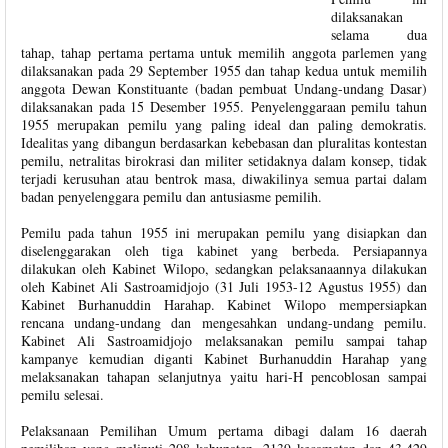
dilaksanakan
selama dua
tahap, tahap pertama pertama untuk memilih anggota parlemen yang
dilaksanakan pada 29 September 1955 dan tahap kedua untuk memilih
anggota Dewan Konstituante (badan pembuat Undang-undang Dasar)
dilaksanakan pada 15 Desember 1955. Penyelenggaraan pemilu tahun
1955 merupakan pemilu yang paling ideal dan paling demokratis.
Idealitas yang dibangun berdasarkan kebebasan dan pluralitas kontestan
pemilu, netralitas birokrasi dan militer setidaknya dalam konsep, tidak
terjadi kerusuhan atau bentrok masa, diwakilinya semua partai dalam
badan penyelenggara pemilu dan antusiasme pemilih.
Pemilu pada tahun 1955 ini merupakan pemilu yang disiapkan dan
diselenggarakan oleh tiga kabinet yang berbeda. Persiapannya
dilakukan oleh Kabinet Wilopo, sedangkan pelaksanaannya dilakukan
oleh Kabinet Ali Sastroamidjojo (31 Juli 1953-12 Agustus 1955) dan
Kabinet Burhanuddin Harahap. Kabinet Wilopo mempersiapkan
rencana undang-undang dan mengesahkan undang-undang pemilu.
Kabinet Ali Sastroamidjojo melaksanakan pemilu sampai tahap
kampanye kemudian diganti Kabinet Burhanuddin Harahap yang
melaksanakan tahapan selanjutnya yaitu hari-H pencoblosan sampai
pemilu selesai.
Pelaksanaan Pemilihan Umum pertama dibagi dalam 16 daerah