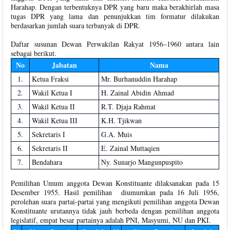
Harahap. Dengan terbentuknya DPR yang baru maka berakhirlah masa
tugas DPR yang lama dan penunjukkan tim formatur dilakukan
berdasarkan jumlah suara terbanyak di DPR.
Daftar susunan Dewan Perwakilan Rakyat 1956–1960 antara lain
sebagai berikut.
No
Jabatan
Nama
1.
Ketua Fraksi
Mr. Burhanuddin Harahap
2.
Wakil Ketua I
H. Zainal Abidin Ahmad
3.
Wakil Ketua II
R.T. Djaja Rahmat
4.
Wakil Ketua III
K.H. Tjikwan
5.
Sekretaris I
G.A. Muis
6.
Sekretaris II
E. Zainal Muttaqien
7.
Bendahara
Ny. Sunarjo Mangunpuspito
Pemilihan Umum anggota Dewan Konstituante dilaksanakan pada 15
Desember 1955. Hasil pemilihan diumumkan pada 16 Juli 1956,
perolehan suara partai-partai yang mengikuti pemilihan anggota Dewan
Konstituante urutannya tidak jauh berbeda dengan pemilihan anggota
legislatif, empat besar partainya adalah PNI, Masyumi, NU dan PKI.