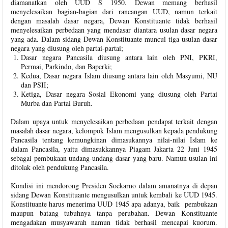
diamanatkan oleh UUD S 1950. Dewan memang berhasil
menyelesaikan bagian-bagian dari rancangan UUD, namun terkait
dengan masalah dasar negara, Dewan Konstituante tidak berhasil
menyelesaikan perbedaan yang mendasar diantara usulan dasar negara
yang ada. Dalam sidang Dewan Konstituante muncul tiga usulan dasar
negara yang diusung oleh partai-partai;
Dasar negara Pancasila diusung antara lain oleh PNI, PKRI,
Permai, Parkindo, dan Baperki;
Kedua, Dasar negara Islam diusung antara lain oleh Masyumi, NU
dan PSII;
Ketiga, Dasar negara Sosial Ekonomi yang diusung oleh Partai
Murba dan Partai Buruh.
Dalam upaya untuk menyelesaikan perbedaan pendapat terkait dengan
masalah dasar negara, kelompok Islam mengusulkan kepada pendukung
Pancasila tentang kemungkinan dimasukannya nilai-nilai Islam ke
dalam Pancasila, yaitu dimasukkannya Piagam Jakarta 22 Juni 1945
sebagai pembukaan undang-undang dasar yang baru. Namun usulan ini
ditolak oleh pendukung Pancasila.
Kondisi ini mendorong Presiden Soekarno dalam amanatnya di depan
sidang Dewan Konstituante mengusulkan untuk kembali ke UUD 1945.
Konstituante harus menerima UUD 1945 apa adanya, baik pembukaan
maupun batang tubuhnya tanpa perubahan. Dewan Konstituante
mengadakan musyawarah namun tidak berhasil mencapai kuorum.