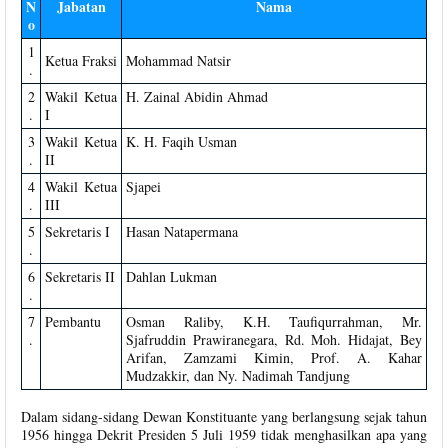
N
Jabatan
Nama
o
1
Ketua Fraksi
Mohammad Natsir
.
2
Wakil Ketua
H. Zainal Abidin Ahmad
.
I
3
Wakil Ketua
K. H. Faqih Usman
.
II
4
Wakil Ketua
Sjapei
.
III
5
Sekretaris I
Hasan Natapermana
.
6
Sekretaris II
Dahlan Lukman
.
7
Pembantu
Osman Raliby, K.H. Taufiqurrahman, Mr.
.
Sjafruddin Prawiranegara, Rd. Moh. Hidajat, Bey
Arifan, Zamzami Kimin, Prof. A. Kahar
Mudzakkir, dan Ny. Nadimah Tandjung
Dalam sidang-sidang Dewan Konstituante yang berlangsung sejak tahun
1956 hingga Dekrit Presiden 5 Juli 1959 tidak menghasilkan apa yang