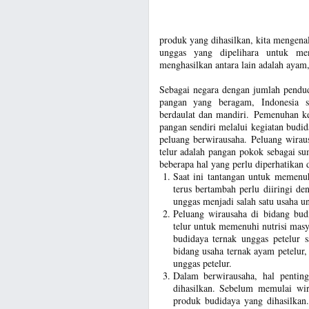
produk yang dihasilkan, kita mengena
unggas yang dipelihara untuk men
menghasilkan antara lain adalah ayam,
Sebagai negara dengan jumlah pendu
pangan yang beragam, Indonesia s
berdaulat dan mandiri. Pemenuhan k
pangan sendiri melalui kegiatan budi
peluang berwirausaha. Peluang wirau
telur adalah pangan pokok sebagai s
beberapa hal yang perlu diperhatikan 
Saat ini tantangan untuk memenu
terus bertambah perlu diiringi d
unggas menjadi salah satu usaha u
Peluang wirausaha di bidang budi
telur untuk memenuhi nutrisi masy
budidaya ternak unggas petelur
bidang usaha ternak ayam petelur
unggas petelur.
Dalam berwirausaha, hal pentin
dihasilkan. Sebelum memulai wi
produk budidaya yang dihasilka