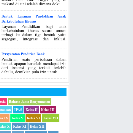
maksud di sini adalah dimana doku...
Bentuk Layanan Pendidikan Anak
Berkebutuhan Khusus
Layanan Pendidikan bagi anak
berkebutuhan khusus secara umum
terbagi ke dalam tiga bentuk yaitu
segregasi, integrase dan inklusi.
Persyaratan Pendirian Bank
Pendirian suatu perisahaan dalam
bentuk apapun haruslah mendapat izin
dari instansi yang terkait terlebih
dahulu, demikian pula izin untuk ...
esia
Bahasa Jawa Banyumasan
umasan
IPAS
Kelas II
Kelas III
las IX
Kelas V
Kelas VI
Kelas VII
elas X
Kelas XI
Kelas XII