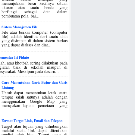
menunjukkan besar kecilnya satuan
ukuran atau suatu benda yang
berfungsi sebagai data dalam
pembuatan pola, bai...
Sistem Manajemen File
File atau berkas komputer (computer
file) adalah identitas dari suatu data
yang disimpan di dalam sistem berkas
yang dapat diakses dan diat...
mentar Isi Pidato
ah, atau khotbah sering dilakukan pada
egiatan baik di sekolah maupun di
asyarakat. Meskipun pada dasarn...
Cara Menentukan Garis Bujur dan Garis
Lintang
Untuk dapat menentukan letak suatu
tempat salah satunya adalah dengan
menggunakan Google Map yang
merupakan layanan pemetaan yang
Format Target Link, Email dan Telepon
Target atau tujuan yang dihubungkan
melalui suatu link dapat ditentukan
sendiri oleh kita. Target yang di