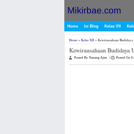
Mikirbae.com
Home
Isi Blog
Kelas VII
Kela
Home
»
Kelas XII
» Kewirausahaan Budidaya 
Kewirausahaan Budidaya U
Posted By Nanang Ajim
|
Posted On 6