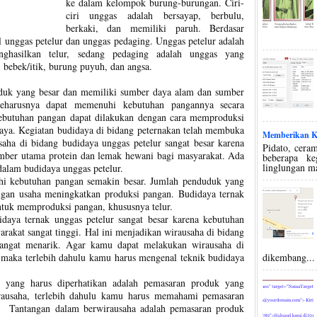
ke dalam kelompok burung-burungan. Ciri-
ciri unggas adalah bersayap, berbulu,
berkaki, dan memiliki paruh. Berdasar
l unggas petelur dan unggas pedaging. Unggas petelur adalah
ghasilkan telur, sedang pedaging adalah unggas yang
 bebek/itik, burung puyuh, dan angsa.
duk yang besar dan memiliki sumber daya alam dan sumber
eharusnya dapat memenuhi kebutuhan pangannya secara
ebutuhan pangan dapat dilakukan dengan cara memproduksi
daya. Kegiatan budidaya di bidang peternakan telah membuka
Memberikan Ko
saha di bidang budidaya unggas petelur sangat besar karena
Pidato, ceram
umber utama protein dan lemak hewani bagi masyarakat. Ada
beberapa k
linglungan m
dalam budidaya unggas petelur.
hi kebutuhan pangan semakin besar. Jumlah penduduk yang
engan usaha meningkatkan produksi pangan. Budidaya ternak
ntuk memproduksi pangan, khususnya telur.
daya ternak unggas petelur sangat besar karena kebutuhan
arakat sangat tinggi. Hal ini menjadikan wirausaha di bidang
 sangat menarik. Agar kamu dapat melakukan wirausaha di
, maka terlebih dahulu kamu harus mengenal teknik budidaya
dikembang...
g yang harus diperhatikan adalah pemasaran produk yang
rausaha, terlebih dahulu kamu harus memahami pemasaran
n. Tantangan dalam berwirausaha adalah pemasaran produk