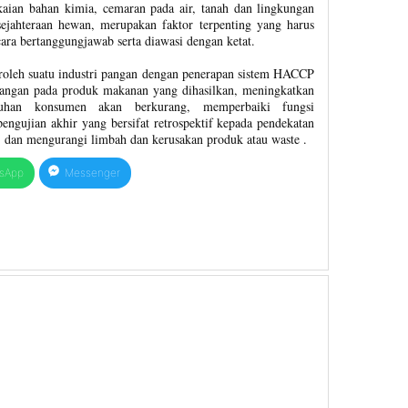
aian bahan kimia, cemaran pada air, tanah dan lingkungan
sejahteraan hewan, merupakan faktor terpenting yang harus
cara bertanggungjawab serta diawasi dengan ketat.
roleh suatu industri pangan dengan penerapan sistem HACCP
pangan pada produk makanan yang dihasilkan, meningkatkan
uhan konsumen akan berkurang, memperbaiki fungsi
ngujian akhir yang bersifat retrospektif kepada pendekatan
 , dan mengurangi limbah dan kerusakan produk atau waste .
sApp
Messenger