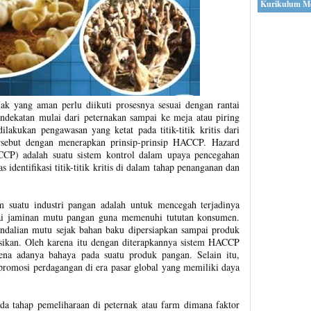
Kurikulum M
ak yang aman perlu diikuti prosesnya sesuai dengan rantai
dekatan mulai dari peternakan sampai ke meja atau piring
lakukan pengawasan yang ketat pada titik-titik kritis dari
tersebut dengan menerapkan prinsip-prinsip HACCP. Hazard
ACCP) adalah suatu sistem kontrol dalam upaya pencegahan
 identifikasi titik-titik kritis di dalam tahap penanganan dan
suatu industri pangan adalah untuk mencegah terjadinya
gai jaminan mutu pangan guna memenuhi tututan konsumen.
ndalian mutu sejak bahan baku dipersiapkan sampai produk
busikan. Oleh karena itu dengan diterapkannya sistem HACCP
na adanya bahaya pada suatu produk pangan. Selain itu,
promosi perdagangan di era pasar global yang memiliki daya
ada tahap pemeliharaan di peternak atau farm dimana faktor