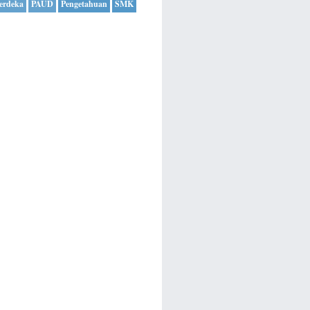
erdeka
PAUD
Pengetahuan
SMK