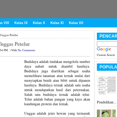
s VIII
Kelas IX
Kelas X
Kelas XI
Kelas XII
Unggas Petelur
PENCAR
nggas Petelur
:54 PM
|
With
No Comments
Custom Search
Budidaya adalah tindakan mengelola sumber
daya nabati untuk diambil hasilnya.
POPULA
Budidaya juga diartikan sebagai usaha
memelihara tanaman atau ternak mulai dari
menyiapkan benih atau bibit untuk dipanen
hasilnya. Budidaya ternak adalah satu usaha
untuk mendapatkan hasil dari peternakan.
Salah satu budidaya ternak adalah telur.
Telur adalah bahan pangan yang kaya akan
Pendidikan...
kandungan protein dan lemak.
Unggas adalah jenis hewan yang termasuk