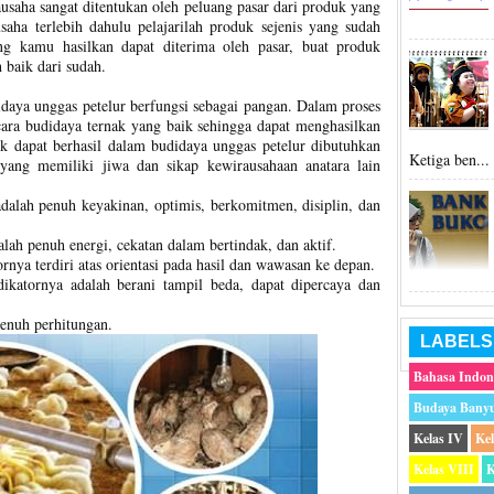
ausaha sangat ditentukan oleh peluang pasar dari produk yang
aha terlebih dahulu pelajarilah produk sejenis yang sudah
ng kamu hasilkan dapat diterima oleh pasar, buat produk
 baik dari sudah.
daya unggas petelur berfungsi sebagai pangan. Dalam proses
ara budidaya ternak yang baik sehingga dapat menghasilkan
uk dapat berhasil dalam budidaya unggas petelur dibutuhkan
Ketiga ben...
 yang memiliki jiwa dan sikap kewirausahaan anatara lain
adalah penuh keyakinan, optimis, berkomitmen, disiplin, dan
alah penuh energi, cekatan dalam bertindak, dan aktif.
ornya terdiri atas orientasi pada hasil dan wawasan ke depan.
ikatornya adalah berani tampil beda, dapat dipercaya dan
enuh perhitungan.
LABELS
Bahasa Indon
Budaya Bany
Kelas IV
Ke
Kelas VIII
K