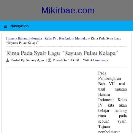
Mikirbae.com
≡
Navigation
Home
»
Bahasa Indonesia
,
Kelas IV
,
Kurikulum Merdeka
» Rima Pada Syair Lagu
“Rayuan Pulau Kelapa”
Rima Pada Syair Lagu “Rayuan Pulau Kelapa”
Posted By Nanang Ajim
|
Posted On 3:33 PM
|
With
4 Comments
Pada
Pembelajaran
Bab VII asal-
usul muatan
Bahasa
Indonesia Kelas
IV kita akan
belajar tentang
rima pada
sebuah syair.
Tujuan
pembelajaran