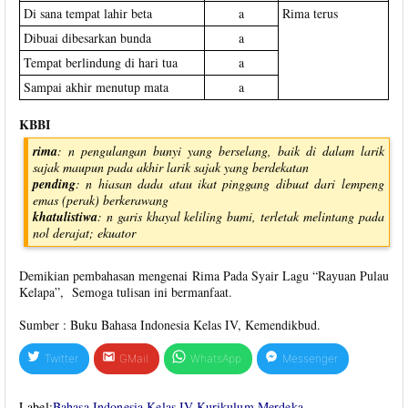
Di sana tempat lahir beta
a
Rima terus
Dibuai dibesarkan bunda
a
Tempat berlindung di hari tua
a
Sampai akhir menutup mata
a
KBBI
rima
: n pengulangan bunyi yang berselang, baik di dalam larik
sajak maupun pada akhir larik sajak yang berdekatan
pending
: n hiasan dada atau ikat pinggang dibuat dari lempeng
emas (perak) berkerawang
khatulistiwa
: n garis khayal keliling bumi, terletak melintang pada
nol derajat; ekuator
Demikian pembahasan mengenai Rima Pada Syair Lagu “Rayuan Pulau
Kelapa”, Semoga tulisan ini bermanfaat.
Sumber : Buku Bahasa Indonesia Kelas IV, Kemendikbud.
Twitter
GMail
WhatsApp
Messenger
Label:
Bahasa Indonesia
,
Kelas IV
,
Kurikulum Merdeka