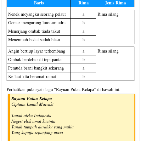
Baris
Rima
Jenis Rima
Nenek moyangku seorang pelaut
a
Rima silang
Gemar mengarung luas samudra
b
Menerjang ombak tiada takut
a
Menempuh badai sudah biasa
b
Angin bertiup layar terkembang
a
Rima silang
Ombak berdebur di tepi pantai
b
Pemuda brani bangkit sekarang
a
Ke laut kita beramai-ramai
b
Perhatikan pula syair lagu “Rayuan Pulau Kelapa” di bawah ini.
Rayuan Pulau Kelapa
Ciptaan Ismail Marzuki
Tanah airku Indonesia
Negeri elok amat kucinta
Tanah tumpah darahku yang mulia
Yang kupuja sepanjang masa