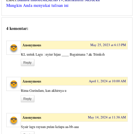
Mungkin Anda menyukai tulisan ini
4 komentar:
Anonymous
May 25, 2023 at 6:13 PM
KL untuk Lagu : nyiur hijau ____ Bagaimana ? 🙏 Trimksh
Reply
Anonymous
April 1, 2024 at 10:00 AM
Rima Gurindam, kan akhirnya u
Reply
Anonymous
May 14, 2024 at 11:38 AM
Syair lagu rayuan pulau kelapa aa-bb-aaa