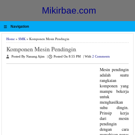
Mikirbae.com
≡
Navigation
Home
»
SMK
» Komponen Mesin Pendingin
Komponen Mesin Pendingin
Posted By Nanang Ajim
|
Posted On 8:55 PM
|
With
2 Comments
Mesin pendingin
adalah suatu
rangkaian
komponen yang
mampu bekerja
untuk
menghasilkan
suhu dingin.
Prinsip kerja
dari mesin
pendingin
dengan cara
menghisap panas