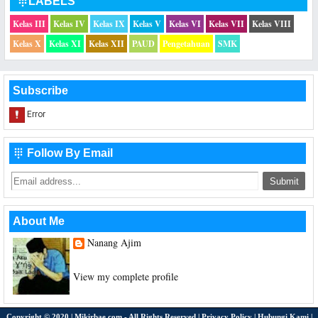
LABELS

Kelas III
Kelas IV
Kelas IX
Kelas V
Kelas VI
Kelas VII
Kelas VIII
Kelas X
Kelas XI
Kelas XII
PAUD
Pengetahuan
SMK
Subscribe
Follow By Email

About Me
Nanang Ajim
Saya hanya seorang Guru Sekolah Dasar
View my complete profile
Copyright © 2020 |
Mikirbae.com
- All Rights Reserved |
Privacy Policy
|
Hubungi Kami
|