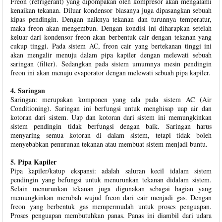
Freon (refrigerant) yang dipompakan oleh kompresor akan mengalami
kenaikan tekanan. Diluar kondensor biasanya juga dipasangkan sebuah
kipas pendingin. Dengan naiknya tekanan dan turunnya temperatur,
maka freon akan mengembun. Dengan kondisi ini diharapkan setelah
keluar dari kondensor freon akan berbentuk cair dengan tekanan yang
cukup tinggi. Pada sistem AC, freon cair yang bertekanan tinggi ini
akan mengalir menuju dalam pipa kapiler dengan melewati sebuah
saringan (filter). Sedangkan pada sistem umumnya mesin pendingin
freon ini akan menuju evaporator dengan melewati sebuah pipa kapiler.
4. Saringan
Saringan: merupakan komponen yang ada pada sistem AC (Air
Conditioning). Saringan ini berfungsi untuk menghisap uap air dan
kotoran dari sistem. Uap dan kotoran dari sistem ini memungkinkan
sistem pendingin tidak berfungsi dengan baik. Saringan harus
menyaring semua kotoran di dalam sistem, tetapi tidak boleh
menyebabkan penurunan tekanan atau membuat sistem menjadi buntu.
5. Pipa Kapiler
Pipa kapiler/katup ekspansi: adalah saluran kecil idalam sistem
pendingin yang befungsi untuk menurunkan tekanan didalam sistem.
Selain menurunkan tekanan juga digunakan sebagai bagian yang
memungkinkan merubah wujud freon dari cair menjadi gas. Dengan
freon yang berbentuk gas mempermudah untuk proses penguapan.
Proses penguapan membutuhkan panas. Panas ini diambil dari udara