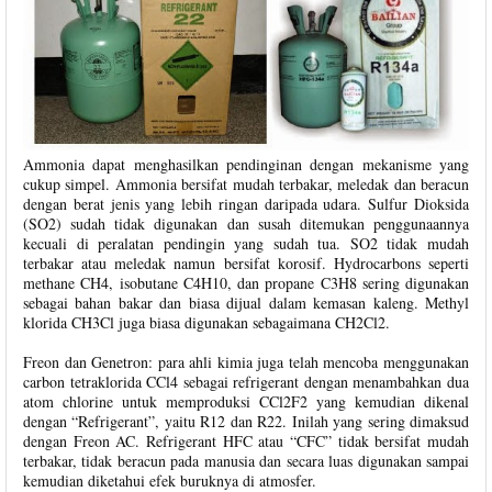
Ammonia dapat menghasilkan pendinginan dengan mekanisme yang
cukup simpel. Ammonia bersifat mudah terbakar, meledak dan beracun
dengan berat jenis yang lebih ringan daripada udara. Sulfur Dioksida
(SO2) sudah tidak digunakan dan susah ditemukan penggunaannya
kecuali di peralatan pendingin yang sudah tua. SO2 tidak mudah
terbakar atau meledak namun bersifat korosif. Hydrocarbons seperti
methane CH4, isobutane C4H10, dan propane C3H8 sering digunakan
sebagai bahan bakar dan biasa dijual dalam kemasan kaleng. Methyl
klorida CH3Cl juga biasa digunakan sebagaimana CH2Cl2.
Freon dan Genetron: para ahli kimia juga telah mencoba menggunakan
carbon tetraklorida CCl4 sebagai refrigerant dengan menambahkan dua
atom chlorine untuk memproduksi CCl2F2 yang kemudian dikenal
dengan “Refrigerant”, yaitu R12 dan R22. Inilah yang sering dimaksud
dengan Freon AC. Refrigerant HFC atau “CFC” tidak bersifat mudah
terbakar, tidak beracun pada manusia dan secara luas digunakan sampai
kemudian diketahui efek buruknya di atmosfer.