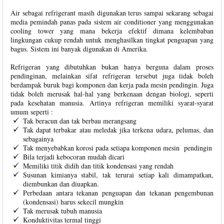
Air sebagai refrigerant masih digunakan terus sampai sekarang sebagai
media pemindah panas pada sistem air conditioner yang menggunakan
cooling tower yang mana bekerja efektif dimana kelembaban
lingkungan cukup rendah untuk menghasilkan tingkat penguapan yang
bagus. Sistem ini banyak digunakan di Amerika.
Refrigeran yang dibutuhkan bukan hanya berguna dalam proses
pendinginan, melainkan sifat refrigeran tersebut juga tidak boleh
berdampak buruk bagi komponen dan kerja pada mesin pendingin. Juga
tidak boleh merusak hal-hal yang berkenaan dengan biologi, seperti
pada kesehatan manusia. Artinya refrigeran memiliki syarat-syarat
umum seperti :
Tak beracun dan tak berbau merangsang
Tak dapat terbakar atau meledak jika terkena udara, pelumas, dan
sebagainya
Tak menyebabkan korosi pada setiapa komponen mesin pendingin
Bila terjadi kebocoran mudah dicari
Memiliki titik didih dan titik kondensasi yang rendah
Susunan kimianya stabil, tak terurai setiap kali dimampatkan,
diembunkan dan diuapkan.
Perbedaan antara tekanan penguapan dan tekanan pengembunan
(kondensasi) harus sekecil mungkin
Tak merusak tubuh manusia
Konduktivitas termal tinggi