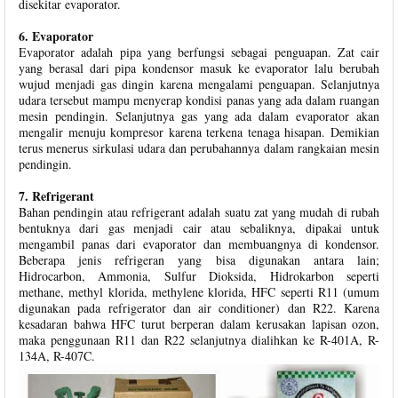
disekitar evaporator.
6. Evaporator
Evaporator adalah pipa yang berfungsi sebagai penguapan. Zat cair
yang berasal dari pipa kondensor masuk ke evaporator lalu berubah
wujud menjadi gas dingin karena mengalami penguapan. Selanjutnya
udara tersebut mampu menyerap kondisi panas yang ada dalam ruangan
mesin pendingin. Selanjutnya gas yang ada dalam evaporator akan
mengalir menuju kompresor karena terkena tenaga hisapan. Demikian
terus menerus sirkulasi udara dan perubahannya dalam rangkaian mesin
pendingin.
7. Refrigerant
Bahan pendingin atau refrigerant adalah suatu zat yang mudah di rubah
bentuknya dari gas menjadi cair atau sebaliknya, dipakai untuk
mengambil panas dari evaporator dan membuangnya di kondensor.
Beberapa jenis refrigeran yang bisa digunakan antara lain;
Hidrocarbon, Ammonia, Sulfur Dioksida, Hidrokarbon seperti
methane, methyl klorida, methylene klorida, HFC seperti R11 (umum
digunakan pada refrigerator dan air conditioner) dan R22. Karena
kesadaran bahwa HFC turut berperan dalam kerusakan lapisan ozon,
maka penggunaan R11 dan R22 selanjutnya dialihkan ke R-401A, R-
134A, R-407C.