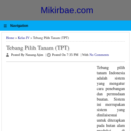
Mikirbae.com
≡
Navigation
Home
»
Kelas IV
» Tebang Pilih Tanam (TPT)
Tebang Pilih Tanam (TPT)
Posted By Nanang Ajim
|
Posted On 7:35 PM
|
With
No Comments
Tebang pilih
tanam Indonesia
adalah sistem
yang mengatur
cara penebangan
dan permudaan
buatan. Sistem
ini merrupakan
sistem yang
dinilaisesuai
untuk diterapkan
pada hutan alam
produksi di