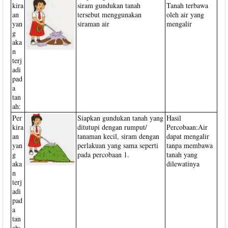
kira
siram gundukan tanah
Tanah terbawa
an
tersebut menggunakan
oleh air yang
yan
siraman air
mengalir
g
aka
n
terj
adi
pad
a
tan
ah:
Per
Siapkan gundukan tanah yang
Hasil
kira
ditutupi dengan rumput/
Percobaan:Air
an
tanaman kecil, siram dengan
dapat mengalir
yan
perlakuan yang sama seperti
tanpa membawa
g
pada percobaan 1.
tanah yang
aka
dilewatinya
n
terj
adi
pad
a
tan
ah: