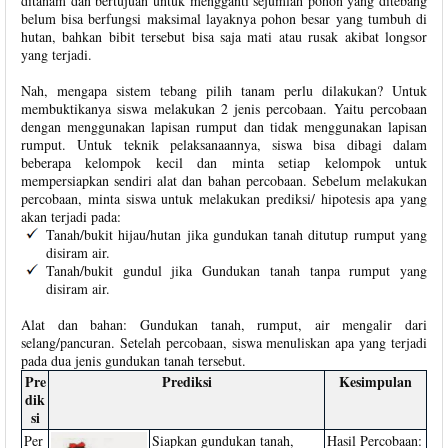
ditanam dan bertujuan untuk mengganti sejumlah pohon yang ditebang
belum bisa berfungsi maksimal layaknya pohon besar yang tumbuh di
hutan, bahkan bibit tersebut bisa saja mati atau rusak akibat longsor
yang terjadi.
Nah, mengapa sistem tebang pilih tanam perlu dilakukan? Untuk
membuktikanya siswa melakukan 2 jenis percobaan. Yaitu percobaan
dengan menggunakan lapisan rumput dan tidak menggunakan lapisan
rumput. Untuk teknik pelaksanaannya, siswa bisa dibagi dalam
beberapa kelompok kecil dan minta setiap kelompok untuk
mempersiapkan sendiri alat dan bahan percobaan. Sebelum melakukan
percobaan, minta siswa untuk melakukan prediksi/ hipotesis apa yang
akan terjadi pada:
Tanah/bukit hijau/hutan jika gundukan tanah ditutup rumput yang
disiram air.
Tanah/bukit gundul jika Gundukan tanah tanpa rumput yang
disiram air.
Alat dan bahan: Gundukan tanah, rumput, air mengalir dari
selang/pancuran. Setelah percobaan, siswa menuliskan apa yang terjadi
pada dua jenis gundukan tanah tersebut.
Pre
Prediksi
Kesimpulan
dik
si
Per
Siapkan gundukan tanah,
Hasil Percobaan: