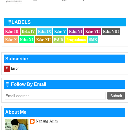
LABELS

Kelas III
Kelas IV
Kelas IX
Kelas V
Kelas VI
Kelas VII
Kelas VIII
Kelas X
Kelas XI
Kelas XII
PAUD
Pengetahuan
SMK
Subscribe
Follow By Email

About Me
Nanang Ajim
Saya hanya seorang Guru Sekolah Dasar