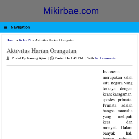
Mikirbae.com
≡
Navigation
Home
»
Kelas IV
» Aktivitas Harian Orangutan
Aktivitas Harian Orangutan
Posted By Nanang Ajim
|
Posted On 1:49 PM
|
With
No Comments
Indonesia
merupakan salah
satu negara yang
terkaya dengan
keanekaragaman
spesies primata.
Primata adalah
bangsa mamalia
yang meliputi
kera dan
monyet. Dalam
banyak hal,
hewan primata