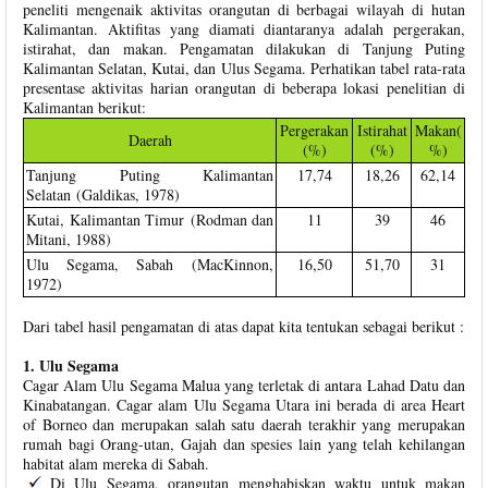
peneliti mengenaik aktivitas orangutan di berbagai wilayah di hutan
Kalimantan. Aktifitas yang diamati diantaranya adalah pergerakan,
istirahat, dan makan. Pengamatan dilakukan di Tanjung Puting
Kalimantan Selatan, Kutai, dan Ulus Segama. Perhatikan tabel rata-rata
presentase aktivitas harian orangutan di beberapa lokasi penelitian di
Kalimantan berikut:
Pergerakan
Istirahat
Makan(
Daerah
(%)
(%)
%)
Tanjung Puting Kalimantan
17,74
18,26
62,14
Selatan (Galdikas, 1978)
Kutai, Kalimantan Timur (Rodman dan
11
39
46
Mitani, 1988)
Ulu Segama, Sabah (MacKinnon,
16,50
51,70
31
1972)
Dari tabel hasil pengamatan di atas dapat kita tentukan sebagai berikut :
1. Ulu Segama
Cagar Alam Ulu Segama Malua yang terletak di antara Lahad Datu dan
Kinabatangan. Cagar alam Ulu Segama Utara ini berada di area Heart
of Borneo dan merupakan salah satu daerah terakhir yang merupakan
rumah bagi Orang-utan, Gajah dan spesies lain yang telah kehilangan
habitat alam mereka di Sabah.
Di Ulu Segama, orangutan menghabiskan waktu untuk makan