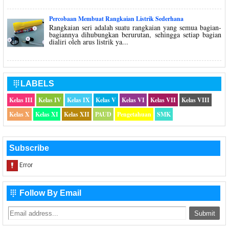
Percobaan Membuat Rangkaian Listrik Sederhana
Rangkaian seri adalah suatu rangkaian yang semua bagian-
bagiannya dihubungkan berurutan, sehingga setiap bagian
dialiri oleh arus listrik ya...
LABELS

Kelas III
Kelas IV
Kelas IX
Kelas V
Kelas VI
Kelas VII
Kelas VIII
Kelas X
Kelas XI
Kelas XII
PAUD
Pengetahuan
SMK
Subscribe
Follow By Email
