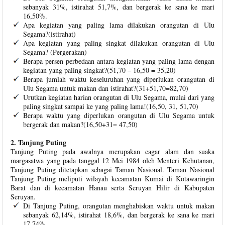
sebanyak 31%, istirahat 51,7%, dan bergerak ke sana ke mari
16,50%.
Apa kegiatan yang paling lama dilakukan orangutan di Ulu
Segama?(istirahat)
Apa kegiatan yang paling singkat dilakukan orangutan di Ulu
Segama? (Pergerakan)
Berapa persen perbedaan antara kegiatan yang paling lama dengan
kegiatan yang paling singkat?(51,70 – 16,50 = 35,20)
Berapa jumlah waktu keseluruhan yang diperlukan orangutan di
Ulu Segama untuk makan dan istirahat?(31+51,70=82,70)
Urutkan kegiatan harian orangutan di Ulu Segama, mulai dari yang
paling singkat sampai ke yang paling lama!(16,50, 31, 51,70)
Berapa waktu yang diperlukan orangutan di Ulu Segama untuk
bergerak dan makan?(16,50+31= 47,50)
2. Tanjung Puting
Tanjung Puting pada awalnya merupakan cagar alam dan suaka
margasatwa yang pada tanggal 12 Mei 1984 oleh Menteri Kehutanan,
Tanjung Puting ditetapkan sebagai Taman Nasional. Taman Nasional
Tanjung Puting meliputi wilayah kecamatan Kumai di Kotawaringin
Barat dan di kecamatan Hanau serta Seruyan Hilir di Kabupaten
Seruyan.
Di Tanjung Puting, orangutan menghabiskan waktu untuk makan
sebanyak 62,14%, istirahat 18,6%, dan bergerak ke sana ke mari
17,74%.