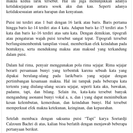
makna kedua larik tersebut. Hal ini juga menunjukkan adanya
ketidaksejajaran antara sosok aku dan kau. Seperti adanya
ketidaksesuaian antara harapan dan kenyataan.
Puisi ini terdiri atas 1 bait dengan 16 larik atau baris. Baris pertama
hingga baris ke-14 terdiri atas 4 kata. Adapun baris ke-15 terdiri atas 5
kata dan baris ke-16 terdiri atas satu kata. Dengan demikian, tipografi
atau pengaturan wajah puisi tersebut sangat tepat. Tipografi tersebut
berfungsimembentuk tampilan visual, memberikan efek keindahan pada
bentuknya, serta mendukung makna atau maksud yang terkandung
dalam puisi.
Dalam hal rima, penyair menggunakan pola rima sejajar. Rima sejajar
berarti persamaan bunyi yang terbentuk karena sebuah kata yang
dipakai berulang-ulang pada larik/baris yang sejajar dengan
pertimbangan kesamaan makna. Hal ini tampak pada beberapa kata
tertentu yang diulang-ulang secara sejajar, seperti kata aku, bawakan,
padamu, tapi, dan bilang. Selain itu, kata-kata tersebut banyak
mengandung asonansi bunyi vokal a, u, dan i yang dapat menimbulkan
kesan kelembutan, kemerduan, dan keindahan bunyi. Hal tersebut
memperkuat efek makna ketekunan, keinginan, dan kepasrahan.
Setelah membaca dengan saksama puisi “Tapi” karya Soetardji
Calzoum Bachri di atas, kalian bisa berlatih dengan menjawab beberapa
pertanyaan berikut.