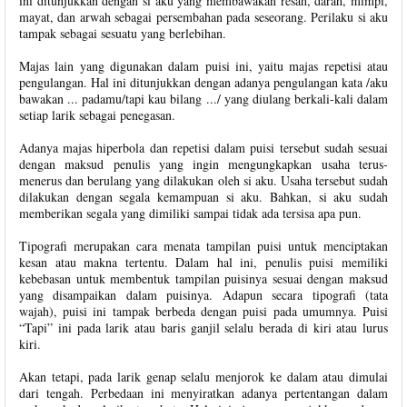
ini ditunjukkan dengan si aku yang membawakan resah, darah, mimpi,
mayat, dan arwah sebagai persembahan pada seseorang. Perilaku si aku
tampak sebagai sesuatu yang berlebihan.
Majas lain yang digunakan dalam puisi ini, yaitu majas repetisi atau
pengulangan. Hal ini ditunjukkan dengan adanya pengulangan kata /aku
bawakan ... padamu/tapi kau bilang .../ yang diulang berkali-kali dalam
setiap larik sebagai penegasan.
Adanya majas hiperbola dan repetisi dalam puisi tersebut sudah sesuai
dengan maksud penulis yang ingin mengungkapkan usaha terus-
menerus dan berulang yang dilakukan oleh si aku. Usaha tersebut sudah
dilakukan dengan segala kemampuan si aku. Bahkan, si aku sudah
memberikan segala yang dimiliki sampai tidak ada tersisa apa pun.
Tipografi merupakan cara menata tampilan puisi untuk menciptakan
kesan atau makna tertentu. Dalam hal ini, penulis puisi memiliki
kebebasan untuk membentuk tampilan puisinya sesuai dengan maksud
yang disampaikan dalam puisinya. Adapun secara tipografi (tata
wajah), puisi ini tampak berbeda dengan puisi pada umumnya. Puisi
“Tapi” ini pada larik atau baris ganjil selalu berada di kiri atau lurus
kiri.
Akan tetapi, pada larik genap selalu menjorok ke dalam atau dimulai
dari tengah. Perbedaan ini menyiratkan adanya pertentangan dalam