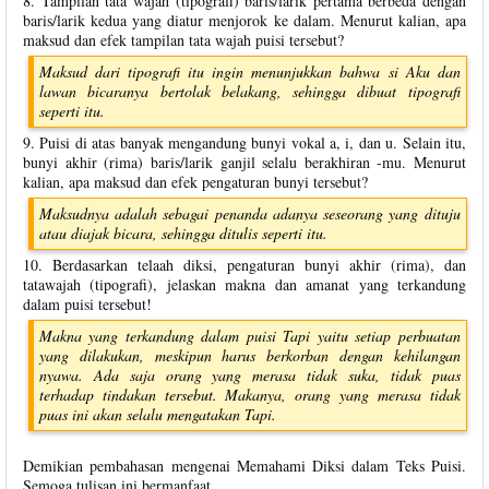
8. Tampilan tata wajah (tipografi) baris/larik pertama berbeda dengan
baris/larik kedua yang diatur menjorok ke dalam. Menurut kalian, apa
maksud dan efek tampilan tata wajah puisi tersebut?
Maksud dari tipografi itu ingin menunjukkan bahwa si Aku dan
lawan bicaranya bertolak belakang, sehingga dibuat tipografi
seperti itu.
9. Puisi di atas banyak mengandung bunyi vokal a, i, dan u. Selain itu,
bunyi akhir (rima) baris/larik ganjil selalu berakhiran -mu. Menurut
kalian, apa maksud dan efek pengaturan bunyi tersebut?
Maksudnya adalah sebagai penanda adanya seseorang yang dituju
atau diajak bicara, sehingga ditulis seperti itu.
10. Berdasarkan telaah diksi, pengaturan bunyi akhir (rima), dan
tatawajah (tipografi), jelaskan makna dan amanat yang terkandung
dalam puisi tersebut!
Makna yang terkandung dalam puisi Tapi yaitu setiap perbuatan
yang dilakukan, meskipun harus berkorban dengan kehilangan
nyawa. Ada saja orang yang merasa tidak suka, tidak puas
terhadap tindakan tersebut. Makanya, orang yang merasa tidak
puas ini akan selalu mengatakan Tapi.
Demikian pembahasan mengenai Memahami Diksi dalam Teks Puisi.
Semoga tulisan ini bermanfaat.