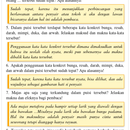
bilang ... tersebut sudah tepat? Apa alasannya!
Sudah tepat, karena itu menunjukkan perbincangan yang
berlawanan antara penyair atau tokoh si aku dengan lawan
bicaranya dalam hal ini adalah pembaca.
5. Dalam puisi tersebut terdapat beberapa kata konkret bunga, resah,
darah, mimpi, duka, dan arwah. Jelaskan maksud dan makna kata-kata
tersebut!
Penggunaan kata kata konkret tersebut dimana dimaksudkan untuk
bahwa itu seolah olah nyata, meski pun sebenarnya ada makna
dibalik kata kata tersebut.
6. Apakah penggunaan kata konkret bunga, resah, darah, mimpi, duka,
dan arwah dalam puisi tersebut sudah tepat? Apa alasannya!
Sudah tepat, karena kata kata tersebut nyata, bisa dilihat, dan ada
wujudnya sebagai gambaran hati si penyair.
7. Majas apa saja yang terkandung dalam puisi tersebut? Jelaskan
makna dan efeknya bagi pembaca!
Ada majas metafora pada hampir setiap larik yang diawali dengan
aku bawakan ...Misalnya pada larik aku bawakan bunga padamu.
Hal itu maksudnya adalah penyair masih punya cinta untuk
seseorang tetapi dianggap hanya rayuan.