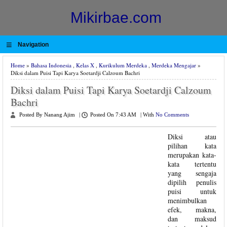
Mikirbae.com
≡
Navigation
Home
»
Bahasa Indonesia
,
Kelas X
,
Kurikulum Merdeka
,
Merdeka Mengajar
»
Diksi dalam Puisi Tapi Karya Soetardji Calzoum Bachri
Diksi dalam Puisi Tapi Karya Soetardji Calzoum
Bachri
Posted By Nanang Ajim
|
Posted On 7:43 AM
|
With
No Comments
Diksi atau
pilihan kata
merupakan kata-
kata tertentu
yang sengaja
dipilih penulis
puisi untuk
menimbulkan
efek, makna,
dan maksud