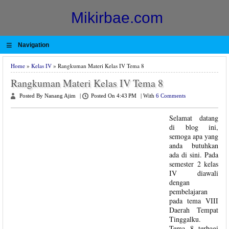
Mikirbae.com
≡
Navigation
Home
»
Kelas IV
» Rangkuman Materi Kelas IV Tema 8
Rangkuman Materi Kelas IV Tema 8
Posted By Nanang Ajim
|
Posted On 4:43 PM
|
With
6 Comments
Selamat datang
di blog ini,
semoga apa yang
anda butuhkan
ada di sini. Pada
semester 2 kelas
IV diawali
dengan
pembelajaran
pada tema VIII
Daerah Tempat
Tinggalku.
Tema 8 terbagi