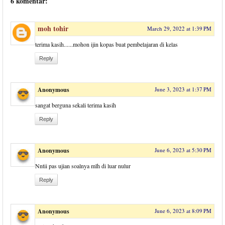
6 komentar:
moh tohir
March 29, 2022 at 1:39 PM
terima kasih......mohon ijin kopas buat pembelajaran di kelas
Reply
Anonymous
June 3, 2023 at 1:37 PM
sangat berguna sekali terima kasih
Reply
Anonymous
June 6, 2023 at 5:30 PM
Nntii pas ujian soalnya mlh di luar nulur
Reply
Anonymous
June 6, 2023 at 8:09 PM