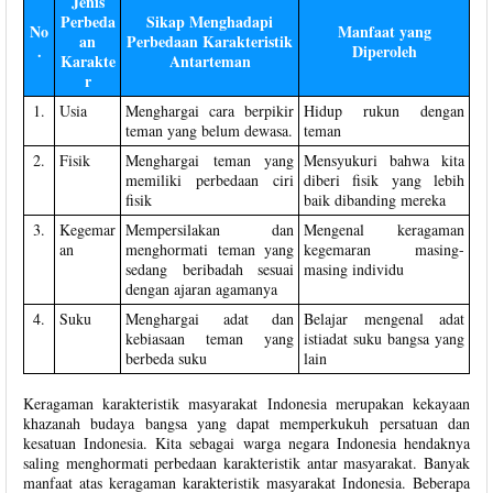
Jenis
Perbeda
Sikap Menghadapi
No
Manfaat yang
an
Perbedaan Karakteristik
.
Diperoleh
Karakte
Antarteman
r
1.
Usia
Menghargai cara berpikir
Hidup rukun dengan
teman yang belum dewasa.
teman
2.
Fisik
Menghargai teman yang
Mensyukuri bahwa kita
memiliki perbedaan ciri
diberi fisik yang lebih
fisik
baik dibanding mereka
3.
Kegemar
Mempersilakan dan
Mengenal keragaman
an
menghormati teman yang
kegemaran masing-
sedang beribadah sesuai
masing individu
dengan ajaran agamanya
4.
Suku
Menghargai adat dan
Belajar mengenal adat
kebiasaan teman yang
istiadat suku bangsa yang
berbeda suku
lain
Keragaman karakteristik masyarakat Indonesia merupakan kekayaan
khazanah budaya bangsa yang dapat memperkukuh persatuan dan
kesatuan Indonesia. Kita sebagai warga negara Indonesia hendaknya
saling menghormati perbedaan karakteristik antar masyarakat. Banyak
manfaat atas keragaman karakteristik masyarakat Indonesia. Beberapa