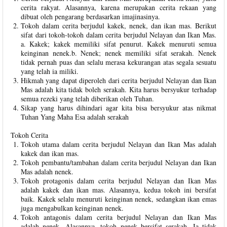
cerita rakyat. Alasannya, karena merupakan cerita rekaan yang
dibuat oleh pengarang berdasarkan imajinasinya.
Tokoh dalam cerita berjudul kakek, nenek, dan ikan mas. Berikut
sifat dari tokoh-tokoh dalam cerita berjudul Nelayan dan Ikan Mas.
a. Kakek; kakek memiliki sifat penurut. Kakek menuruti semua
keinginan nenek.b. Nenek; nenek memiliki sifat serakah. Nenek
tidak pernah puas dan selalu merasa kekurangan atas segala sesuatu
yang telah ia miliki.
Hikmah yang dapat diperoleh dari cerita berjudul Nelayan dan Ikan
Mas adalah kita tidak boleh serakah. Kita harus bersyukur terhadap
semua rezeki yang telah diberikan oleh Tuhan.
Sikap yang harus dihindari agar kita bisa bersyukur atas nikmat
Tuhan Yang Maha Esa adalah serakah
Tokoh Cerita
Tokoh utama dalam cerita berjudul Nelayan dan Ikan Mas adalah
kakek dan ikan mas.
Tokoh pembantu/tambahan dalam cerita berjudul Nelayan dan Ikan
Mas adalah nenek.
Tokoh protagonis dalam cerita berjudul Nelayan dan Ikan Mas
adalah kakek dan ikan mas. Alasannya, kedua tokoh ini bersifat
baik. Kakek selalu menuruti keinginan nenek, sedangkan ikan emas
juga mengabulkan keinginan nenek.
Tokoh antagonis dalam cerita berjudul Nelayan dan Ikan Mas
adalah nenek. Alasannya, tokoh nenek bersifat serakah. Ia tidak