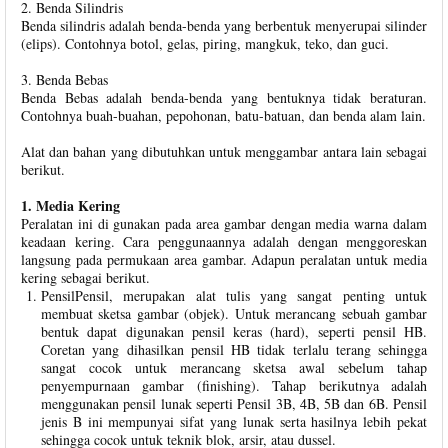
2. Benda Silindris
Benda silindris adalah benda-benda yang berbentuk menyerupai silinder
(elips). Contohnya botol, gelas, piring, mangkuk, teko, dan guci.
3. Benda Bebas
Benda Bebas adalah benda-benda yang bentuknya tidak beraturan.
Contohnya buah-buahan, pepohonan, batu-batuan, dan benda alam lain.
Alat dan bahan yang dibutuhkan untuk menggambar antara lain sebagai
berikut.
1. Media Kering
Peralatan ini di gunakan pada area gambar dengan media warna dalam
keadaan kering. Cara penggunaannya adalah dengan menggoreskan
langsung pada permukaan area gambar. Adapun peralatan untuk media
kering sebagai berikut.
PensilPensil, merupakan alat tulis yang sangat penting untuk
membuat sketsa gambar (objek). Untuk merancang sebuah gambar
bentuk dapat digunakan pensil keras (hard), seperti pensil HB.
Coretan yang dihasilkan pensil HB tidak terlalu terang sehingga
sangat cocok untuk merancang sketsa awal sebelum tahap
penyempurnaan gambar (finishing). Tahap berikutnya adalah
menggunakan pensil lunak seperti Pensil 3B, 4B, 5B dan 6B. Pensil
jenis B ini mempunyai sifat yang lunak serta hasilnya lebih pekat
sehingga cocok untuk teknik blok, arsir, atau dussel.