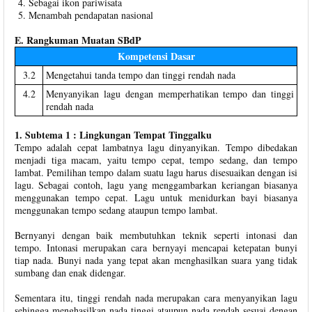
Sebagai ikon pariwisata
Menambah pendapatan nasional
E. Rangkuman Muatan SBdP
Kompetensi Dasar
3.2
Mengetahui tanda tempo dan tinggi rendah nada
4.2
Menyanyikan lagu dengan memperhatikan tempo dan tinggi
rendah nada
1. Subtema 1 : Lingkungan Tempat Tinggalku
Tempo adalah cepat lambatnya lagu dinyanyikan. Tempo dibedakan
menjadi tiga macam, yaitu tempo cepat, tempo sedang, dan tempo
lambat. Pemilihan tempo dalam suatu lagu harus disesuaikan dengan isi
lagu. Sebagai contoh, lagu yang menggambarkan keriangan biasanya
menggunakan tempo cepat. Lagu untuk menidurkan bayi biasanya
menggunakan tempo sedang ataupun tempo lambat.
Bernyanyi dengan baik membutuhkan teknik seperti intonasi dan
tempo. Intonasi merupakan cara bernyayi mencapai ketepatan bunyi
tiap nada. Bunyi nada yang tepat akan menghasilkan suara yang tidak
sumbang dan enak didengar.
Sementara itu, tinggi rendah nada merupakan cara menyanyikan lagu
sehingga menghasilkan nada tinggi ataupun nada rendah sesuai dengan