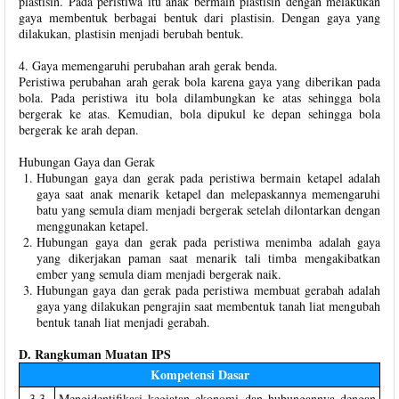
plastisin. Pada peristiwa itu anak bermain plastisin dengan melakukan
gaya membentuk berbagai bentuk dari plastisin. Dengan gaya yang
dilakukan, plastisin menjadi berubah bentuk.
4. Gaya memengaruhi perubahan arah gerak benda.
Peristiwa perubahan arah gerak bola karena gaya yang diberikan pada
bola. Pada peristiwa itu bola dilambungkan ke atas sehingga bola
bergerak ke atas. Kemudian, bola dipukul ke depan sehingga bola
bergerak ke arah depan.
Hubungan Gaya dan Gerak
Hubungan gaya dan gerak pada peristiwa bermain ketapel adalah
gaya saat anak menarik ketapel dan melepaskannya memengaruhi
batu yang semula diam menjadi bergerak setelah dilontarkan dengan
menggunakan ketapel.
Hubungan gaya dan gerak pada peristiwa menimba adalah gaya
yang dikerjakan paman saat menarik tali timba mengakibatkan
ember yang semula diam menjadi bergerak naik.
Hubungan gaya dan gerak pada peristiwa membuat gerabah adalah
gaya yang dilakukan pengrajin saat membentuk tanah liat mengubah
bentuk tanah liat menjadi gerabah.
D. Rangkuman Muatan IPS
Kompetensi Dasar
3.3
Mengidentifikasi kegiatan ekonomi dan hubungannya dengan