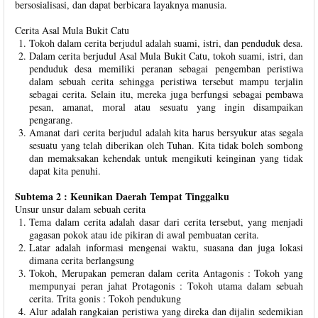
bersosialisasi, dan dapat berbicara layaknya manusia.
Cerita Asal Mula Bukit Catu
Tokoh dalam cerita berjudul adalah suami, istri, dan penduduk desa.
Dalam cerita berjudul Asal Mula Bukit Catu, tokoh suami, istri, dan
penduduk desa memiliki peranan sebagai pengemban peristiwa
dalam sebuah cerita sehingga peristiwa tersebut mampu terjalin
sebagai cerita. Selain itu, mereka juga berfungsi sebagai pembawa
pesan, amanat, moral atau sesuatu yang ingin disampaikan
pengarang.
Amanat dari cerita berjudul adalah kita harus bersyukur atas segala
sesuatu yang telah diberikan oleh Tuhan. Kita tidak boleh sombong
dan memaksakan kehendak untuk mengikuti keinginan yang tidak
dapat kita penuhi.
Subtema 2 : Keunikan Daerah Tempat Tinggalku
Unsur unsur dalam sebuah cerita
Tema dalam cerita adalah dasar dari cerita tersebut, yang menjadi
gagasan pokok atau ide pikiran di awal pembuatan cerita.
Latar adalah informasi mengenai waktu, suasana dan juga lokasi
dimana cerita berlangsung
Tokoh, Merupakan pemeran dalam cerita Antagonis : Tokoh yang
mempunyai peran jahat Protagonis : Tokoh utama dalam sebuah
cerita. Trita gonis : Tokoh pendukung
Alur adalah rangkaian peristiwa yang direka dan dijalin sedemikian