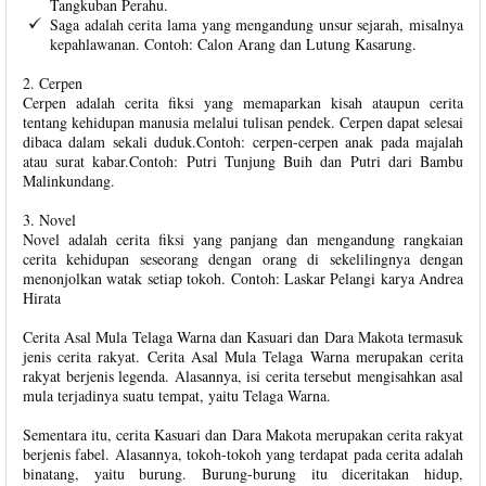
Tangkuban Perahu.
Saga adalah cerita lama yang mengandung unsur sejarah, misalnya
kepahlawanan. Contoh: Calon Arang dan Lutung Kasarung.
2. Cerpen
Cerpen adalah cerita fiksi yang memaparkan kisah ataupun cerita
tentang kehidupan manusia melalui tulisan pendek. Cerpen dapat selesai
dibaca dalam sekali duduk.Contoh: cerpen-cerpen anak pada majalah
atau surat kabar.Contoh: Putri Tunjung Buih dan Putri dari Bambu
Malinkundang.
3. Novel
Novel adalah cerita fiksi yang panjang dan mengandung rangkaian
cerita kehidupan seseorang dengan orang di sekelilingnya dengan
menonjolkan watak setiap tokoh. Contoh: Laskar Pelangi karya Andrea
Hirata
Cerita Asal Mula Telaga Warna dan Kasuari dan Dara Makota termasuk
jenis cerita rakyat. Cerita Asal Mula Telaga Warna merupakan cerita
rakyat berjenis legenda. Alasannya, isi cerita tersebut mengisahkan asal
mula terjadinya suatu tempat, yaitu Telaga Warna.
Sementara itu, cerita Kasuari dan Dara Makota merupakan cerita rakyat
berjenis fabel. Alasannya, tokoh-tokoh yang terdapat pada cerita adalah
binatang, yaitu burung. Burung-burung itu diceritakan hidup,