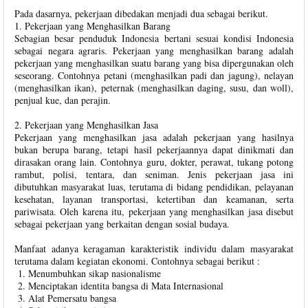
Pada dasarnya, pekerjaan dibedakan menjadi dua sebagai berikut.
1. Pekerjaan yang Menghasilkan Barang
Sebagian besar penduduk Indonesia bertani sesuai kondisi Indonesia
sebagai negara agraris. Pekerjaan yang menghasilkan barang adalah
pekerjaan yang menghasilkan suatu barang yang bisa dipergunakan oleh
seseorang. Contohnya petani (menghasilkan padi dan jagung), nelayan
(menghasilkan ikan), peternak (menghasilkan daging, susu, dan woll),
penjual kue, dan perajin.
2. Pekerjaan yang Menghasilkan Jasa
Pekerjaan yang menghasilkan jasa adalah pekerjaan yang hasilnya
bukan berupa barang, tetapi hasil pekerjaannya dapat dinikmati dan
dirasakan orang lain. Contohnya guru, dokter, perawat, tukang potong
rambut, polisi, tentara, dan seniman. Jenis pekerjaan jasa ini
dibutuhkan masyarakat luas, terutama di bidang pendidikan, pelayanan
kesehatan, layanan transportasi, ketertiban dan keamanan, serta
pariwisata. Oleh karena itu, pekerjaan yang menghasilkan jasa disebut
sebagai pekerjaan yang berkaitan dengan sosial budaya.
Manfaat adanya keragaman karakteristik individu dalam masyarakat
terutama dalam kegiatan ekonomi. Contohnya sebagai berikut :
Menumbuhkan sikap nasionalisme
Menciptakan identita bangsa di Mata Internasional
Alat Pemersatu bangsa