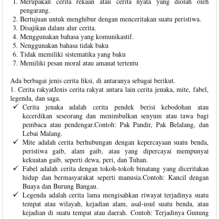
Merupakan cerita rekaan atau cerita nyata yang diolah oleh
pengarang.
Bertujuan untuk menghibur dengan menceritakan suatu peristiwa.
Disajikan dalam alur cerita.
Menggunakan bahasa yang komunikastif.
Nenggunakan bahasa tidak baku
Tidak memiliki sistematika yang baku
Memiliki pesan moral atau amanat tertentu
Ada berbagai jenis cerita fiksi, di antaranya sebagai berikut.
1. Cerita rakyatJenis cerita rakyat antara lain cerita jenaka, mite, fabel,
legenda, dan saga.
Cerita jenaka adalah cerita pendek berisi kebodohan atau
kecerdikan seseorang dan menimbulkan senyum atau tawa bagi
pembaca atau pendengar.Contoh: Pak Pandir, Pak Belalang, dan
Lebai Malang.
Mite adalah cerita berhubungan dengan kepercayaan suatu benda,
peristiwa gaib, alam gaib, atau yang dipercayai mempunyai
kekuatan gaib, seperti dewa, peri, dan Tuhan.
Fabel adalah cerita dengan tokoh-tokoh binatang yang diceritakan
hidup dan bermasyarakat seperti manusia.Contoh: Kancil dengan
Buaya dan Burung Bangau.
Legenda adalah cerita lama mengisahkan riwayat terjadinya suatu
tempat atau wilayah, kejadian alam, asal-usul suatu benda, atau
kejadian di suatu tempat atau daerah. Contoh: Terjadinya Gunung