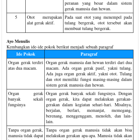
peranan yang besar dalam sistem
gerak manusia dan hewan.
5
Otot merupakan
Pada saat otot yang menempel pada
alat gerak aktif.
tulang bergerak, otot tersebut akan
membuat tulang bergerak.
Ayo Menulis
Kembangkan ide-ide pokok berikut menjadi sebuah paragraf
Ide Pokok
Paragraf
Organ gerak terdiri
Organ gerak manusia dan hewan terdiri dari dua
atas dua macam.
macam. Ada organ gerak pasif, yakni tulang.
Ada juga organ gerak aktif, yakni otot. Tulang
dan otot memiliki fungsi masing-masing dalam
sistem gerak manusia dan hewan.
Organ gerak
Organ gerak banyak sekali fungsinya. Dengan
banyak sekali
organ gerak, kita dapat melakukan gerakan-
fungsinya
gerakan dalam kegiatan sehari-hari. Misalnya,
berjalan, berlari, memanjat, memegang,
berenang, menggenggam, menoleh, dan lain-
lain.
Tanpa organ gerak,
Tanpa organ gerak manusia tidak akan bisa
manusia tidak dapat
melakukan gerakan apa-apa. Manusia tidak akan