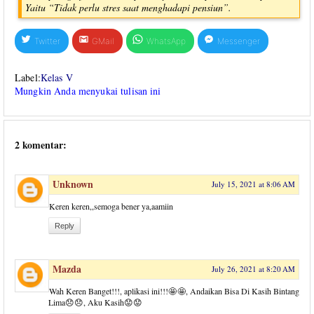
Yaitu “Tidak perlu stres saat menghadapi pensiun”.
Twitter
GMail
WhatsApp
Messenger
Label:
Kelas V
Mungkin Anda menyukai tulisan ini
2 komentar:
Unknown
July 15, 2021 at 8:06 AM
Keren keren,,semoga bener ya,aamiin
Reply
Mazda
July 26, 2021 at 8:20 AM
Wah Keren Banget!!!, aplikasi ini!!!🤩🤩, Andaikan Bisa Di Kasih Bintang
Lima😞😞, Aku Kasih😟😟