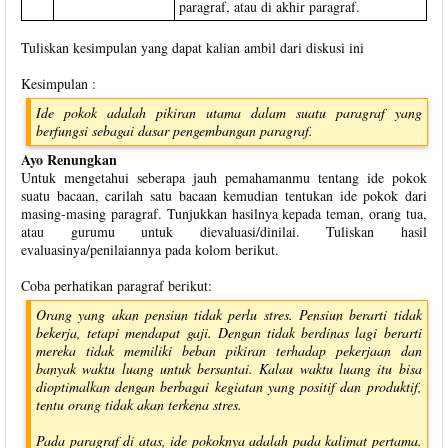
paragraf, atau di akhir paragraf.
Tuliskan kesimpulan yang dapat kalian ambil dari diskusi ini
Kesimpulan :
Ide pokok adalah pikiran utama dalam suatu paragraf yang
berfungsi sebagai dasar pengembangan paragraf.
Ayo Renungkan
Untuk mengetahui seberapa jauh pemahamanmu tentang ide pokok
suatu bacaan, carilah satu bacaan kemudian tentukan ide pokok dari
masing-masing paragraf. Tunjukkan hasilnya kepada teman, orang tua,
atau gurumu untuk dievaluasi/dinilai. Tuliskan hasil
evaluasinya/penilaiannya pada kolom berikut.
Coba perhatikan paragraf berikut:
Orang yang akan pensiun tidak perlu stres. Pensiun berarti tidak
bekerja, tetapi mendapat gaji. Dengan tidak berdinas lagi berarti
mereka tidak memiliki beban pikiran terhadap pekerjaan dan
banyak waktu luang untuk bersantai. Kalau waktu luang itu bisa
dioptimalkan dengan berbagai kegiatan yang positif dan produktif,
tentu orang tidak akan terkena stres.
Pada paragraf di atas, ide pokoknya adalah pada kalimat pertama.