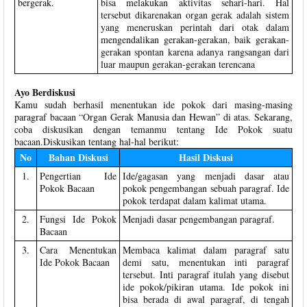
bergerak.
bisa melakukan aktivitas sehari-hari. Hal
tersebut dikarenakan organ gerak adalah sistem
yang meneruskan perintah dari otak dalam
mengendalikan gerakan-gerakan, baik gerakan-
gerakan spontan karena adanya rangsangan dari
luar maupun gerakan-gerakan terencana
Ayo Berdiskusi
Kamu sudah berhasil menentukan ide pokok dari masing-masing
paragraf bacaan “Organ Gerak Manusia dan Hewan” di atas. Sekarang,
coba diskusikan dengan temanmu tentang Ide Pokok suatu
bacaan.Diskusikan tentang hal-hal berikut:
No
Bahan Diskusi
Hasil Diskusi
1.
Pengertian Ide
Ide/gagasan yang menjadi dasar atau
Pokok Bacaan
pokok pengembangan sebuah paragraf. Ide
pokok terdapat dalam kalimat utama.
2.
Fungsi Ide Pokok
Menjadi dasar pengembangan paragraf.
Bacaan
3.
Cara Menentukan
Membaca kalimat dalam paragraf satu
Ide Pokok Bacaan
demi satu, menentukan inti paragraf
tersebut. Inti paragraf itulah yang disebut
ide pokok/pikiran utama. Ide pokok ini
bisa berada di awal paragraf, di tengah