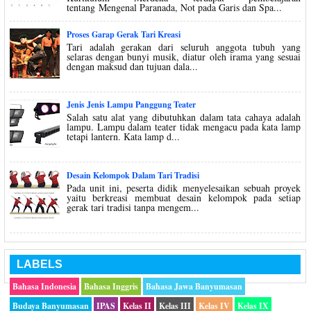
tentang Mengenal Paranada, Not pada Garis dan Spa...
Proses Garap Gerak Tari Kreasi
Tari adalah gerakan dari seluruh anggota tubuh yang
selaras dengan bunyi musik, diatur oleh irama yang sesuai
dengan maksud dan tujuan dala...
Jenis Jenis Lampu Panggung Teater
Salah satu alat yang dibutuhkan dalam tata cahaya adalah
lampu. Lampu dalam teater tidak mengacu pada kata lamp
tetapi lantern. Kata lamp d...
Desain Kelompok Dalam Tari Tradisi
Pada unit ini, peserta didik menyelesaikan sebuah proyek
yaitu berkreasi membuat desain kelompok pada setiap
gerak tari tradisi tanpa mengem...
LABELS
Bahasa Indonesia
Bahasa Inggris
Bahasa Jawa Banyumasan
Budaya Banyumasan
IPAS
Kelas II
Kelas III
Kelas IV
Kelas IX