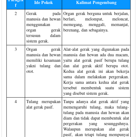
Ide Pokok
Kalimat Pengembang
f
2
Gerak pada
Organ gerak berguna untuk berjalan,
manusia dan hewan
berlari, melompat, meloncat,
menggunakan
memegang, menggali, memanjat,
organ gerak
berenang, dan sebagainya.
tersusun dalam
sistem gerak.
3
Organ gerak
Alat-alat gerak yang digunakan pada
manusia dan hewan
manusia dan hewan ada dua macam,
memiliki kesamaan
yaitu alat gerak pasif berupa tulang
yakni tulang dan
dan alat gerak aktif berupa otot.
otot.
Kedua alat gerak ini akan bekerja
sama dalam melakukan pergerakan.
Kerja sama antara kedua alat gerak
tersebut membentuk suatu sistem
yang disebut sistem gerak.
4
Tulang merupakan
Tanpa adanya alat gerak aktif yang
alat gerak pasif.
memengaruhi tulang, maka tulang-
tulang pada manusia dan hewan akan
diam dan tidak dapat membentuk alat
pergerakan yang sesungguhnya.
Walaupun merupakan alat gerak
pasif, akan tetapi tulang mempunyai