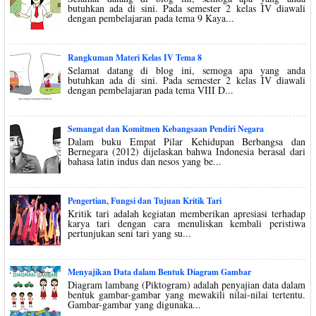
butuhkan ada di sini. Pada semester 2 kelas IV diawali
dengan pembelajaran pada tema 9 Kaya...
Rangkuman Materi Kelas IV Tema 8
Selamat datang di blog ini, semoga apa yang anda
butuhkan ada di sini. Pada semester 2 kelas IV diawali
dengan pembelajaran pada tema VIII D...
Semangat dan Komitmen Kebangsaan Pendiri Negara
Dalam buku Empat Pilar Kehidupan Berbangsa dan
Bernegara (2012) dijelaskan bahwa Indonesia berasal dari
bahasa latin indus dan nesos yang be...
Pengertian, Fungsi dan Tujuan Kritik Tari
Kritik tari adalah kegiatan memberikan apresiasi terhadap
karya tari dengan cara menuliskan kembali peristiwa
pertunjukan seni tari yang su...
Menyajikan Data dalam Bentuk Diagram Gambar
Diagram lambang (Piktogram) adalah penyajian data dalam
bentuk gambar-gambar yang mewakili nilai-nilai tertentu.
Gambar-gambar yang digunaka...