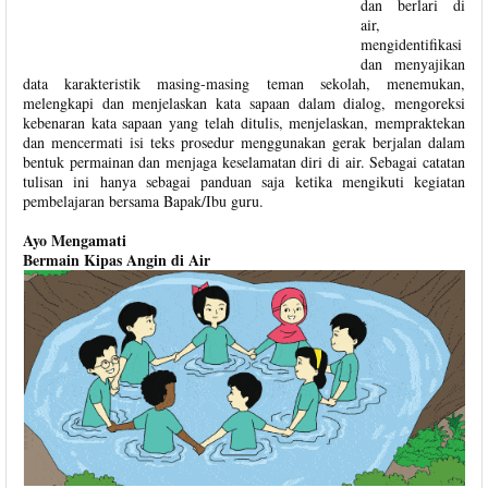
dan berlari di
air,
mengidentifikasi
dan menyajikan
data karakteristik masing-masing teman sekolah, menemukan,
melengkapi dan menjelaskan kata sapaan dalam dialog, mengoreksi
kebenaran kata sapaan yang telah ditulis, menjelaskan, mempraktekan
dan mencermati isi teks prosedur menggunakan gerak berjalan dalam
bentuk permainan dan menjaga keselamatan diri di air. Sebagai catatan
tulisan ini hanya sebagai panduan saja ketika mengikuti kegiatan
pembelajaran bersama Bapak/Ibu guru.
Ayo Mengamati
Bermain Kipas Angin di Air