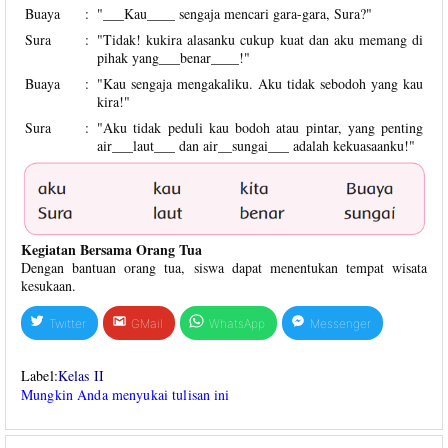
Buaya
:
"___Kau____ sengaja mencari gara-gara, Sura?"
Sura
:
"Tidak! kukira alasanku cukup kuat dan aku memang di
pihak yang___benar____!"
Buaya
:
"Kau sengaja mengakaliku. Aku tidak sebodoh yang kau
kira!"
Sura
:
"Aku tidak peduli kau bodoh atau pintar, yang penting
air___laut___ dan air__sungai___ adalah kekuasaanku!"
Kegiatan Bersama Orang Tua
Dengan bantuan orang tua, siswa dapat menentukan tempat wisata
kesukaan.
Twitter
GMail
WhatsApp
Messenger
Label:
Kelas II
Mungkin Anda menyukai tulisan ini