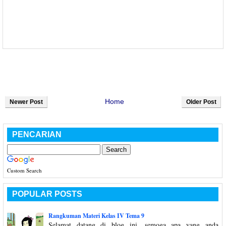
Home
Newer Post
Older Post
PENCARIAN
Custom Search
POPULAR POSTS
Rangkuman Materi Kelas IV Tema 9
Selamat datang di blog ini, semoga apa yang anda