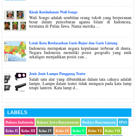
Kisah Keteladanan Wali Songo
Wali Songo adalah sembilan orang tokoh yang berperanan
besar dalam penyebaran agama Islam di Indonesia,
terutama di Pulau Jawa. Nama mereka ...
Letak Kota Berdasarkan Garis Bujur dan Garis Lintang
Indonesia merupakan negara kepulauan terbesar di dunia.
Negara Indonesia memiliki posisi geografis yang unik
sekaligus menjadikan posisi yan...
Jenis Jenis Lampu Panggung Teater
Salah satu alat yang dibutuhkan dalam tata cahaya adalah
lampu. Lampu dalam teater tidak mengacu pada kata lamp
tetapi lantern. Kata lamp d...
LABELS
Bahasa Indonesia
Bahasa Jawa Banyumasan
Budaya Banyumasan
IPAS
Kelas II
Kelas III
Kelas IV
Kelas IX
Kelas V
Kelas VI
Kelas VII