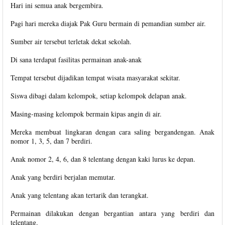
Hari ini semua anak bergembira.
Pagi hari mereka diajak Pak Guru bermain di pemandian sumber air.
Sumber air tersebut terletak dekat sekolah.
Di sana terdapat fasilitas permainan anak-anak
Tempat tersebut dijadikan tempat wisata masyarakat sekitar.
Siswa dibagi dalam kelompok, setiap kelompok delapan anak.
Masing-masing kelompok bermain kipas angin di air.
Mereka membuat lingkaran dengan cara saling bergandengan. Anak
nomor 1, 3, 5, dan 7 berdiri.
Anak nomor 2, 4, 6, dan 8 telentang dengan kaki lurus ke depan.
Anak yang berdiri berjalan memutar.
Anak yang telentang akan tertarik dan terangkat.
Permainan dilakukan dengan bergantian antara yang berdiri dan
telentang.