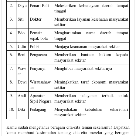
2.
Dayu
Penari Bali
Melestariken kebudayaan daerah tempat
tinggal
3.
Siti
Dokter
Memberikan layanan kesehatan masyarakat
sekitar
4.
Edo
Pemain
Mengharumkan nama daerah tempat
sepak bola
tinggal
5.
Udin
Polisi
Menjaga keamanan masyarakat sekitar
6.
Beni
Pengacara
Memberikan bantuan hukum kepada
masyarakat sekitar
7.
Waw
Penyanyi
Menghibur masyarakat sekitarnya
an
8.
Dewi
Wirausahaw
Meningkatkan taraf ekonomi masyarakat
an
sekitar
9.
Andi
Aparatur
Memberikan pelayanan terbaik untuk
Sipil Negara
masyarakat sekitar
10.
Diki
Pedagang
Menyediakan kebutuhan sehari-hari
masyarakat sekitar
Kamu sudah mengetahui beragam cita-cita teman sekelasmu! Dapatkah
kamu membuat kesimpulan tentang cita-cita mereka yang beragam