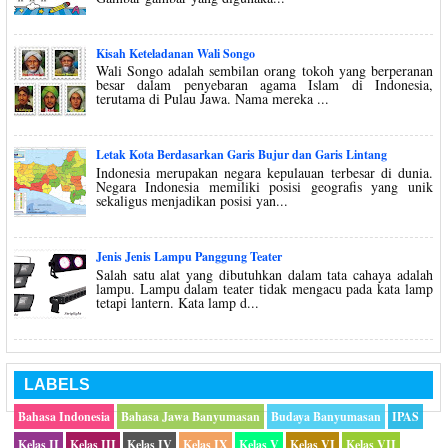
Kisah Keteladanan Wali Songo
Wali Songo adalah sembilan orang tokoh yang berperanan
besar dalam penyebaran agama Islam di Indonesia,
terutama di Pulau Jawa. Nama mereka ...
Letak Kota Berdasarkan Garis Bujur dan Garis Lintang
Indonesia merupakan negara kepulauan terbesar di dunia.
Negara Indonesia memiliki posisi geografis yang unik
sekaligus menjadikan posisi yan...
Jenis Jenis Lampu Panggung Teater
Salah satu alat yang dibutuhkan dalam tata cahaya adalah
lampu. Lampu dalam teater tidak mengacu pada kata lamp
tetapi lantern. Kata lamp d...
LABELS
Bahasa Indonesia
Bahasa Jawa Banyumasan
Budaya Banyumasan
IPAS
Kelas II
Kelas III
Kelas IV
Kelas IX
Kelas V
Kelas VI
Kelas VII