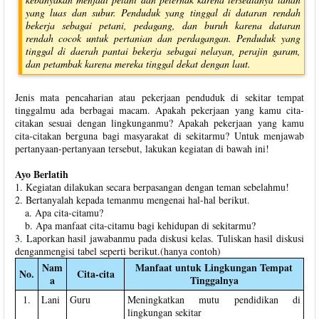
yang luas dan subur. Penduduk yang tinggal di dataran rendah
bekerja sebagai petani, pedagang, dan buruh karena dataran
rendah cocok untuk pertanian dan perdagangan. Penduduk yang
tinggal di daerah pantai bekerja sebagai nelayan, perajin garam,
dan petambak karena mereka tinggal dekat dengan laut.
Jenis mata pencaharian atau pekerjaan penduduk di sekitar tempat
tinggalmu ada berbagai macam. Apakah pekerjaan yang kamu cita-
citakan sesuai dengan lingkunganmu? Apakah pekerjaan yang kamu
cita-citakan berguna bagi masyarakat di sekitarmu? Untuk menjawab
pertanyaan-pertanyaan tersebut, lakukan kegiatan di bawah ini!
Ayo Berlatih
1. Kegiatan dilakukan secara berpasangan dengan teman sebelahmu!
2. Bertanyalah kepada temanmu mengenai hal-hal berikut.
a. Apa cita-citamu?
b. Apa manfaat cita-citamu bagi kehidupan di sekitarmu?
3. Laporkan hasil jawabanmu pada diskusi kelas. Tuliskan hasil diskusi
denganmengisi tabel seperti berikut.(hanya contoh)
Nam
Manfaat untuk Lingkungan Tempat
No.
Cita-cita
a
Tinggalnya
1.
Lani
Guru
Meningkatkan mutu pendidikan di
lingkungan sekitar