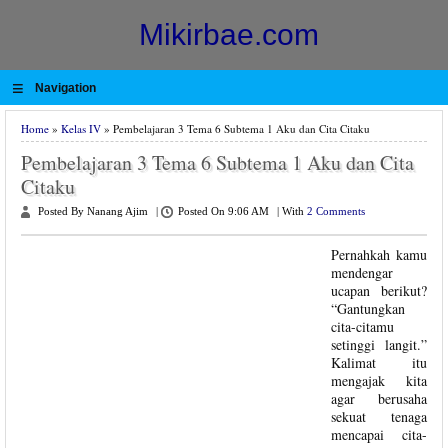
Mikirbae.com
≡
Navigation
Home
»
Kelas IV
» Pembelajaran 3 Tema 6 Subtema 1 Aku dan Cita Citaku
Pembelajaran 3 Tema 6 Subtema 1 Aku dan Cita
Citaku
Posted By Nanang Ajim
|
Posted On 9:06 AM
|
With
2 Comments
Pernahkah kamu
mendengar
ucapan berikut?
“Gantungkan
cita-citamu
setinggi langit.”
Kalimat itu
mengajak kita
agar berusaha
sekuat tenaga
mencapai cita-