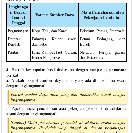
Lingkunga
n Daerah
Mata Pencaharian atau
Potensi Sumber Daya
Tempat
Pekerjaan Penduduk
Tinggal
Pegunungan
Kopi, Teh, dan Karet
Pekebun, Petani, Peternak
Dataran
Palawija, Kelapa sawit,
Petani, Pedagang, dan
Rendah
dan Tebu
Buruh
Pantai
Ikan, Rumput laut, Garam,
Nelayan, Perajin garam
Hutan Mangrove
dan Petambak
4. Buatlah kesimpulan hasil diskusimu dengan menjawab pertanyaan
berikut!
a. Apakah potensi sumber daya alam yang ada di daerahmu sesuai
dengan lingkungannya?
Potensi sumber daya alam yang ada didaerahku sesuai dengan
lingkungannya
b. Apakah mata pencaharian atau pekerjaan penduduk di sekitarmu
sesuai dengan lingkungannya?
(Contoh) Mata pencaharian penduduk di sekitarku sesuai dengan
lingkungannya. Penduduk yang tinggal di daerah pegunungan
kebanyakan menjadi petani dan peternak karena tersedianya lahan