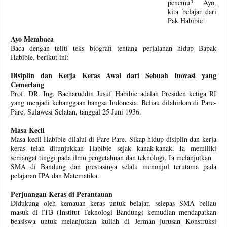
penemu? Ayo,
kita belajar dari
Pak Habibie!
Ayo Membaca
Baca dengan teliti teks biografi tentang perjalanan hidup Bapak
Habibie, berikut ini:
Disiplin dan Kerja Keras Awal dari Sebuah Inovasi yang
Cemerlang
Prof. DR. Ing. Bacharuddin Jusuf Habibie adalah Presiden ketiga RI
yang menjadi kebanggaan bangsa Indonesia. Beliau dilahirkan di Pare-
Pare, Sulawesi Selatan, tanggal 25 Juni 1936.
Masa Kecil
Masa kecil Habibie dilalui di Pare-Pare. Sikap hidup disiplin dan kerja
keras telah ditunjukkan Habibie sejak kanak-kanak. Ia memiliki
semangat tinggi pada ilmu pengetahuan dan teknologi. Ia melanjutkan
SMA di Bandung dan prestasinya selalu menonjol terutama pada
pelajaran IPA dan Matematika.
Perjuangan Keras di Perantauan
Didukung oleh kemauan keras untuk belajar, selepas SMA beliau
masuk di ITB (Institut Teknologi Bandung) kemudian mendapatkan
beasiswa untuk melanjutkan kuliah di Jerman jurusan Konstruksi