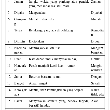
4.
Jaman
Jangka waktu yang panjang atau pendek
Zaman
yang menandai sesuatu; masa:
5.
Dipake
Mengenakan
Dipakai
6.
Gampan
Mudah, tidak sukar
Mudah
g
7.
Terus
Belakang, yang ada di belakang
Kemudia
n
8.
Dibikin
Diciptakan
Dibuat
9.
Ngemba
Meningkatkan kualitas
Mengem
ngkan
bangkan
10.
Buat
Kata depan untuk menyatakan bagi
Untuk
11.
Hancurk
Pecah menjadi kecil-kecil; remuk:
Mengha
an
ncurkan
12.
Sama
Beserta; bersama-sama
Dengan
13.
Banget
Amat, sangat
Sekali
14.
Kalo gak
Menunjukan kemungkinan yang terjadi
Kalau
ada
tidak ada
15.
Bakal
Menyatakan sesuatu yang hendak terjadi,
Akan
berarti) hendak