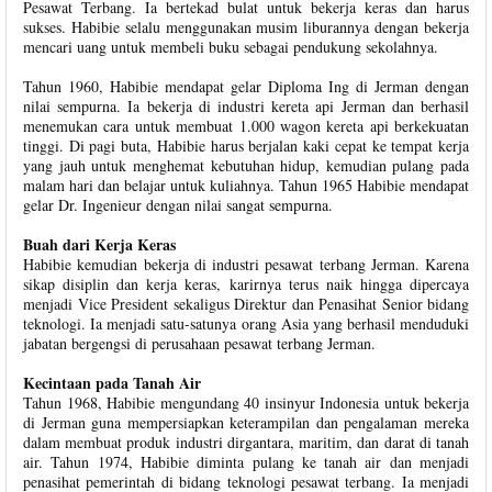
Pesawat Terbang. Ia bertekad bulat untuk bekerja keras dan harus
sukses. Habibie selalu menggunakan musim liburannya dengan bekerja
mencari uang untuk membeli buku sebagai pendukung sekolahnya.
Tahun 1960, Habibie mendapat gelar Diploma Ing di Jerman dengan
nilai sempurna. Ia bekerja di industri kereta api Jerman dan berhasil
menemukan cara untuk membuat 1.000 wagon kereta api berkekuatan
tinggi. Di pagi buta, Habibie harus berjalan kaki cepat ke tempat kerja
yang jauh untuk menghemat kebutuhan hidup, kemudian pulang pada
malam hari dan belajar untuk kuliahnya. Tahun 1965 Habibie mendapat
gelar Dr. Ingenieur dengan nilai sangat sempurna.
Buah dari Kerja Keras
Habibie kemudian bekerja di industri pesawat terbang Jerman. Karena
sikap disiplin dan kerja keras, karirnya terus naik hingga dipercaya
menjadi Vice President sekaligus Direktur dan Penasihat Senior bidang
teknologi. Ia menjadi satu-satunya orang Asia yang berhasil menduduki
jabatan bergengsi di perusahaan pesawat terbang Jerman.
Kecintaan pada Tanah Air
Tahun 1968, Habibie mengundang 40 insinyur Indonesia untuk bekerja
di Jerman guna mempersiapkan keterampilan dan pengalaman mereka
dalam membuat produk industri dirgantara, maritim, dan darat di tanah
air. Tahun 1974, Habibie diminta pulang ke tanah air dan menjadi
penasihat pemerintah di bidang teknologi pesawat terbang. Ia menjadi