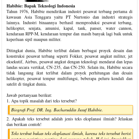
Habibie: Bapak Teknologi Indonesia
Tahun 1976, Habibie mendirikan industri pesawat terbang pertama di
kawasan Asia Tenggara yaitu PT Nurtonio dan industri strategis
lainnya. Industri binaannya berhasil memproduksi pesawat terbang,
helikopter, senjata, amunisi, kapal, tank, panser, water cannon,
kendaraan RPP-M, kendaraan tempur dan masih banyak lagi baik untuk
keperluan sipil maupun militer.
Ditingkat dunia, Habibie terlibat dalam berbagai proyek desain dan
konstruksi pesawat terbang seperti Fokker, pesawat angkut militer, jet
eksekutif, Airbus, pesawat angkut dengan teknologi mendarat dan lepas
landas secara vertikal, CN-235, dan CN-250. Selain itu, Habibie secara
tidak langsung ikut terlibat dalam proyek perhitungan dan desain
helikopter, pesawat tempur multifungsi, beberapa peluru kendali dan
satelit di tingkat dunia.
Jawab pertanyaan berikut:
1. Apa topik masalah dari teks tersebut?
Biografi Prof. DR. Ing. Bacharuddin Jusuf Habibie.
2. Apakah teks tersebut adalah jenis teks eksplanasi ilmiah? Jelaskan
dan berikan contoh!
Teks tersbut bukan teks eksplanasi ilmiah, karena teks tersebut berisi
rentetan peristiwa penting dari seorang tokoh. Hal ini ditunjukkan