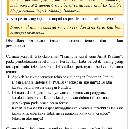
pada paragraf 2 sampai 6 yang berisi cerita masa kecil BJ Habibie
hingga menjadi bapak teknologi Indonesia.
3. Apa pesan yang ingin disampaikan penulis melalui teks tersebut?
Dengan disiplin, semangat yang tinggi, dan kerja keras kita bisa
mencapai kesuksesan
Diskusikan pertanyaan tersebut bersama teman, dan tuliskan
jawabannya.
Cermati kembali teks eksplanasi “Pensil, si Kecil yang Amat Penting”,
pada pembelajaran sebelumnya. Perhatikan kata bercetak miring yang
terdapat pada teks tersebut. Diskusikan pertanyaan berikut bersama
teman:
Apakah kosakata tersebut telah sesuai dengan Pedoman Umum
Ejaan Bahasa Indonesia (PUEBI)? Jelaskan alasannya! Belum
karena belum sesuai dengan PUEBI.
Di mana dan kapan biasanya kamu menemukan penggunaan
kosakata tersebut? Kata baku digunakan dalam tulisan, atau
percakapan pada acara-acara formal
Kapan saat-saat kita dapat menggunakan kosakata tersebut? Dan saat
kapan kita sebaiknya tidak menggunakan kata-kata tersebut?
Jelaskan alasannya!
Cermati hasil diskusimu, sesuaikan dengan pernyataan berikut ini: