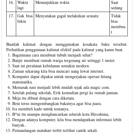
16.
Waktu
Menunjukkan wsktu
Saat
lagi
sedang
17.
Gak bisa
Menyatakan gagal melakukan sesuatu
Tidak
bikin
bisa
membua
t
Buatlah kalimat dengan menggunakan kosakata baku tersebut.
Perhatikan penggunaan kalimat efektif pada kalimat yang kamu buat.
Bagaimana cara membuat tubuh menjadi sehat?
Banjir membuat rumah warga tergenang air setinggi 1 meter.
Saat ini peralatan kebidanan semakin modern.
Zaman sekarang kita bisa mencari uang lewat internet.
Komputer dapat dipakai untuk mengerjakan operasi hitung
matematika.
Memasak nasi menjadi lebih mudah sejak ada magic com.
Setelah pulang sekolah, Erik kemudian pergi ke rumah paman.
Meja itu dibuat dengan cara diketam.
Beni terus mengembangkan bakatnya agar bisa juara.
Ira membeli kado untuk temanya.
B*m itu mampu menghancurkan seluruh kota Hiroshima.
Dengan adanya komputer, kita bisa mendapatkan informasi lebih
banyak..
Pemandangan matahari terbit terlihat cantik sekali.