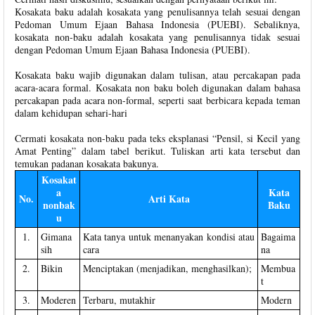
Kosakata baku adalah kosakata yang penulisannya telah sesuai dengan
Pedoman Umum Ejaan Bahasa Indonesia (PUEBI). Sebaliknya,
kosakata non-baku adalah kosakata yang penulisannya tidak sesuai
dengan Pedoman Umum Ejaan Bahasa Indonesia (PUEBI).
Kosakata baku wajib digunakan dalam tulisan, atau percakapan pada
acara-acara formal. Kosakata non baku boleh digunakan dalam bahasa
percakapan pada acara non-formal, seperti saat berbicara kepada teman
dalam kehidupan sehari-hari
Cermati kosakata non-baku pada teks eksplanasi “Pensil, si Kecil yang
Amat Penting” dalam tabel berikut. Tuliskan arti kata tersebut dan
temukan padanan kosakata bakunya.
Kosakat
a
Kata
No.
Arti Kata
nonbak
Baku
u
1.
Gimana
Kata tanya untuk menanyakan kondisi atau
Bagaima
sih
cara
na
2.
Bikin
Menciptakan (menjadikan, menghasilkan);
Membua
t
3.
Moderen
Terbaru, mutakhir
Modern